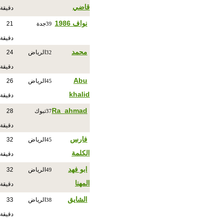
قاضي
دقيقة
نواف 1986
جدة
21
39
دقيقة
‏محمد
الرياض
24
32
دقيقة
Abu
الرياض
26
45
khalid
دقيقة
Ra_ahmad
تبوك
28
37
دقيقة
فارس
الرياض
32
45
الكلمة
دقيقة
ابو فهد
الرياض
32
49
المهنا
دقيقة
الشايق
الرياض
33
38
دقيقة