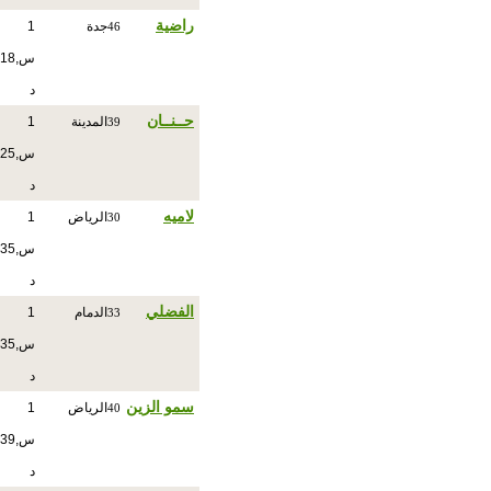
راضية
جدة
1
46
س,18
د
حــنــان
المدينة
1
39
س,25
د
لاميه
الرياض
1
30
س,35
د
الفضلي
الدمام
1
33
س,35
د
سمو الزين
الرياض
1
40
س,39
د