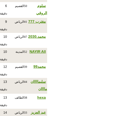
سلوم
القصيم
6
50
الروقي
دقيقة
مغترب 777
الرياض
9
41
دقيقة
محمد.2030
الرياض
10
47
دقيقة
NAYIR All
المدينة
10
52
دقيقة
محمد99
القصيم
12
39
دقيقة
سليمااااان
الرياض
13
44
ماااان
دقيقة
hexa
الطائف
13
38
دقيقة
عبد العزيز
الرياض
14
33