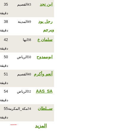
ابن نجد
القصيم
35
43
دقيقة
رجل يود
المدينة
38
49
ويرحم
دقيقة
سلمان ع
ابها
42
38
دقيقة
ابوممدوح
الرياض
50
50
دقيقة
أنعم وأكرم
القصيم
51
40
دقيقة
AAS_SA
الرياض
54
32
دقيقة
ســلطان
مكة_المكرمة
55
34
دقيقة
المزيد