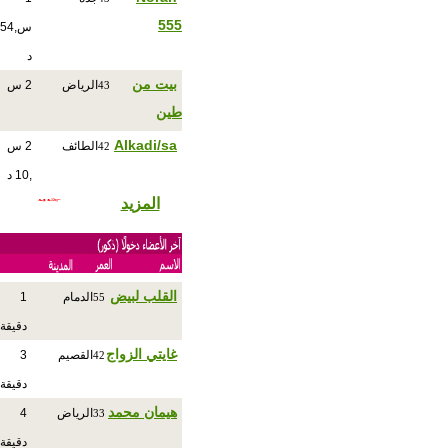
555
س,54
د
بيت من
الرياض
2 س
43
طين
Alkadi/sa
الطائف
2 س
42
,10 د
المزيد
القلب لبيض
الدمام
1
55
دقيقة
غايتي الزواج
القصيم
3
42
دقيقة
هيمان محمد
الرياض
4
33
دقيقة