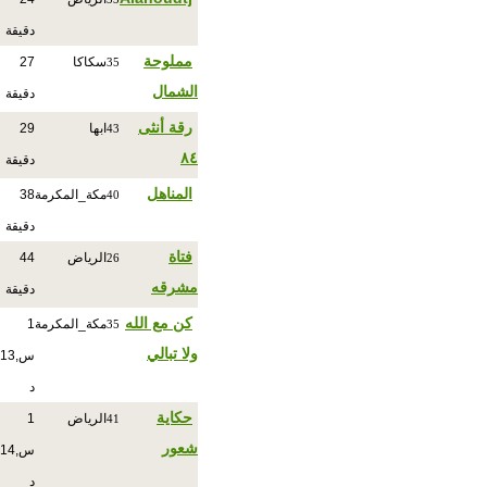
دقيقة
مملوحة
سكاكا
27
35
الشمال
دقيقة
رقة أنثى
ابها
29
43
٨٤
دقيقة
المناهل
مكة_المكرمة
38
40
دقيقة
فتاة
الرياض
44
26
مشرقه
دقيقة
كن مع الله
مكة_المكرمة
1
35
ولا تبالي
س,13
د
حكاية
الرياض
1
41
شعور
س,14
د