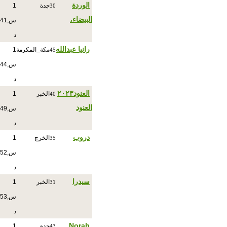
الوردة
جدة
1
30
البيضاء،
س,41
د
رانيا عبدالله
مكة_المكرمة
1
45
س,44
د
العنود٢٠٢٣
الخبر
1
40
العنود
س,49
د
دروب
الخرج
1
35
س,52
د
سيدرا
الخبر
1
31
س,53
د
Norah
جدة
1
43