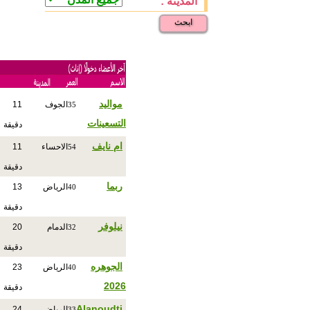
المدينة :
ابحث
مواليد
الجوف
11
35
التسعينات
دقيقة
ام نايف
الاحساء
11
54
دقيقة
ربما
الرياض
13
40
دقيقة
نيلوفر
الدمام
20
32
دقيقة
الجوهره
الرياض
23
40
2026
دقيقة
Alanoudtj
الرياض
24
33