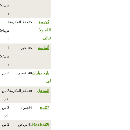
س,51
د
كن مع
مكة_المكرمة
1
35
الله ولا
س,54
تبالي
د
ألماسة
الخبر
1
45
س,57
د
يارب بارك
القصيم
2 س
40
لي
المناهل
مكة_المكرمة
2 س
40
,7 د
na27
جيزان
2 س
34
,9 د
Rasha26
الرياض
2 س
41