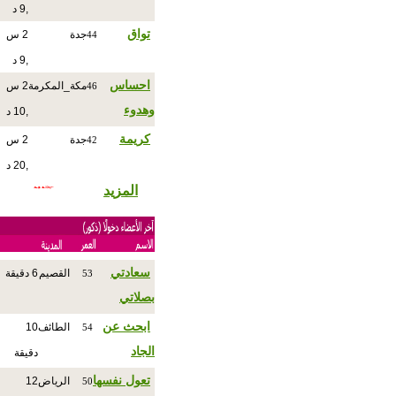
,9 د
تواق
جدة
2 س
44
,9 د
احساس
مكة_المكرمة
2 س
46
وهدوء
,10 د
كريمة
جدة
2 س
42
,20 د
المزيد
سعادتي
القصيم
6 دقيقة
53
بصلاتي
ابحث عن
الطائف
10
54
الجاد
دقيقة
تعول نفسها
الرياض
12
50