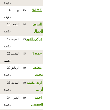
دقيقة
NAMZ
ابها
14
45
دقيقة
الحنون
الباحة
16
44
الرحال
دقيقة
تركي الفهد
المدينة
17
45
دقيقة
حمود3
القصيم
21
45
دقيقة
مجاهد
الرياض
32
39
محمد
دقيقة
اريد عقيمة
المدينة
33
50
أو …
دقيقة
احمد
الخبر
34
39
الحصيني
دقيقة