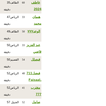
عاطف
الطائف
35
60
2024
دقيقة
هيمان
الرياض
47
33
محمد
دقيقة
الوعد٧٧٧
الطائف
49
50
دقيقة
عبد العزيز
الرياض
50
33
قاضي
دقيقة
فيصلل
القصيم
50
54
دقيقة
فيصل711
الرياض
52
48
،Faisaal
دقيقة
مغترب
الرياض
52
41
777
دقيقة
صامل
الجبيل
57
52