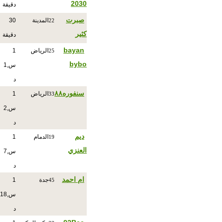
2030
دقيقة
صبرت
المدينة
30
22
كثير
دقيقة
bayan
الرياض
1
25
bybo
س,1
د
سنفوره٨٨
الرياض
1
33
س,2
د
ديم
الدمام
1
19
العنزي
س,7
د
ام احمد
جدة
1
45
س,18
د