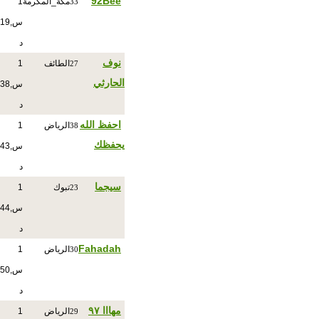
92Bee
مكة_المكرمة
1
33
س,19
د
نوف
الطائف
1
27
الحارثي
س,38
د
احفظ الله
الرياض
1
38
يحفظك
س,43
د
سيجما
تبوك
1
23
س,44
د
Fahadah
الرياض
1
30
س,50
د
مهااا ٩٧
الرياض
1
29