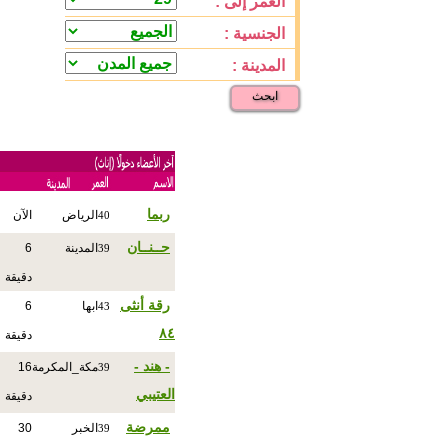
العمر إلى :
الجنسية :
المدينة :
ابحث
ربما
الرياض
الآن
40
حــنــان
المدينة
6
39
دقيقة
رقة أنثى
ابها
6
43
٨٤
دقيقة
- هند -
مكة_المكرمة
16
39
العتيبي
دقيقة
ممرضة
الخبر
30
39