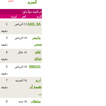
المزيد
AAS_SA
الرياض
1
32
دقيقة
ماستر
الرياض
3
39
صحي
دقيقة
فاقد
حائل
4
45
حنانك
دقيقة
MBG01
الرياض
5
38
دقيقة
اريد
المدينة
7
50
عقيمة أو
دقيقة
…
سلطان
جدة
8
38