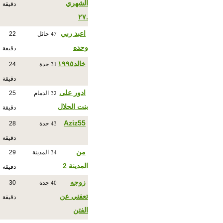
الشهري
دقيقة
.٢٧
اعبد ربي
حائل
22
47
وحده
دقيقة
خالد١٩٩٥
جدة
24
31
دقيقة
ادور على
الدمام
25
32
بنت الحلال
دقيقة
Aziz55
جدة
28
43
دقيقة
من
المدينة
29
34
المدينة 2
دقيقة
زوجه
جدة
30
40
تعفني عن
دقيقة
الفتن