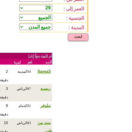
العمر إلى :
الجنسية :
المدينة :
ابحث
Sama3
المدينة
2
34
دقيقة
ريميـه
الرياض
3
47
دقيقة
نيلوفر
الدمام
9
32
دقيقة
بيت من
الرياض
10
43
طين
دقيقة