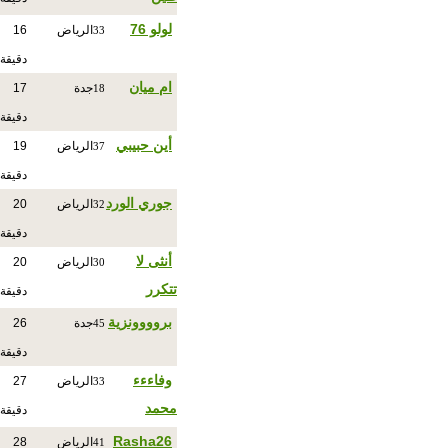
لولو 76
الرياض
16
33
دقيقة
ام ميان
جدة
17
18
دقيقة
أين حبيبي
الرياض
19
37
دقيقة
جوري الورد
الرياض
20
32
دقيقة
أنثى لا
الرياض
20
30
تتكرر
دقيقة
بروووونزية
جدة
26
45
دقيقة
وفاءءء
الرياض
27
33
محمد
دقيقة
Rasha26
الرياض
28
41