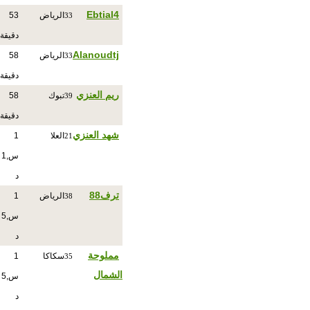
Ebtial4
الرياض
53
33
دقيقة
Alanoudtj
الرياض
58
33
دقيقة
ريم العنزي
تبوك
58
39
دقيقة
شهد العنزي
العلا
1
21
س,1
د
ترف88
الرياض
1
38
س,5
د
مملوحة
سكاكا
1
35
الشمال
س,5
د