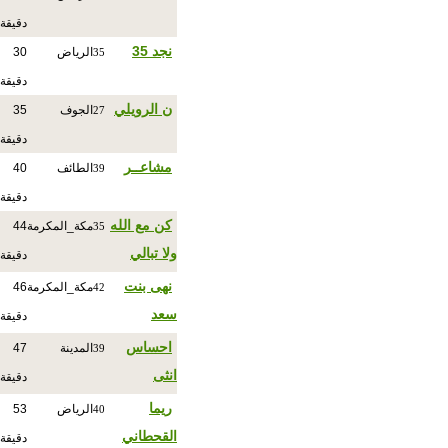
دقيقة
نجد 35
الرياض
30
35
دقيقة
ن الرويلي
الجوف
35
27
دقيقة
مشاعــر
الطائف
40
39
دقيقة
كن مع الله
مكة_المكرمة
44
35
ولا تبالي
دقيقة
نهى بنت
مكة_المكرمة
46
42
سعد
دقيقة
احساس
المدينة
47
39
انثى
دقيقة
ريما
الرياض
53
40
القحطاني
دقيقة