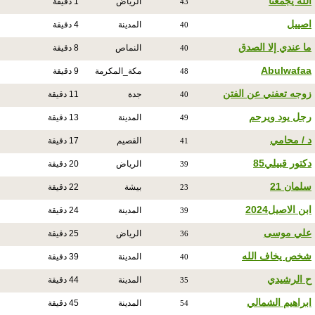
الله يجمعنا
الرياض
1 دقيقة
43
اصييل
المدينة
4 دقيقة
40
ما عندي إلا الصدق
النماص
8 دقيقة
40
Abulwafaa
مكة_المكرمة
9 دقيقة
48
زوجه تعفني عن الفتن
جدة
11 دقيقة
40
رجل يود ويرحم
المدينة
13 دقيقة
49
د / محامي
القصيم
17 دقيقة
41
دكتور قبيلي85
الرياض
20 دقيقة
39
سلمان 21
بيشة
22 دقيقة
23
ابن الاصيل2024
المدينة
24 دقيقة
39
علي موسى
الرياض
25 دقيقة
36
شخص يخاف الله
المدينة
39 دقيقة
40
ح الرشيدي
المدينة
44 دقيقة
35
ابراهيم الشمالي
المدينة
45 دقيقة
54