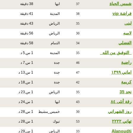
شمس الحياة
ابها
38 دقيقة
37
فراشة vip
المدينة
41 دقيقة
38
لبنى
الرياض
43 دقيقة
35
لاميه
الرياض
56 دقيقة
30
الفضلي
الدمام
58 دقيقة
34
_التوفيق من الله_
المدينة
1 س,5 د
35
راضية
جدة
1 س,7 د
46
اماني ١٣٩٩
جدة
1 س,13 د
47
كريمة
جدة
1 س,18 د
42
نجد 35
الرياض
1 س,23 د
35
رقة أنثى ٨٤
ابها
1 س,24 د
43
روز الشهراني
خميس_مشيط
1 س,28 د
30
تهاني ٢٢٢٢
تبوك
1 س,28 د
53
Alanoudtj
الرياض
1 س,29 د
33