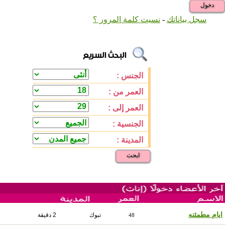
دخول
سجل بياناتك
-
نسيت كلمة المرور ؟
الجنس :
العمر من :
العمر إلى :
الجنسية :
المدينة :
ابحث
ايام مطمئنه
تبوك
2 دقيقة
48