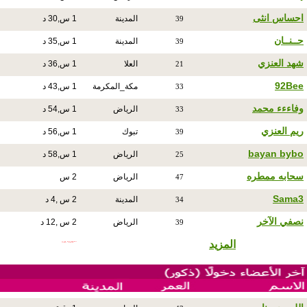
احساس انثى
المدينة
1 س,30 د
39
حــنــان
المدينة
1 س,35 د
39
شهد العنزي
العلا
1 س,36 د
21
92Bee
مكة_المكرمة
1 س,43 د
33
وفاءءء محمد
الرياض
1 س,54 د
33
ريم العنزي
تبوك
1 س,56 د
39
bayan bybo
الرياض
1 س,58 د
25
سحابه ممطره
الرياض
2 س
47
Sama3
المدينة
2 س ,4 د
34
نصفي الآخر
الرياض
2 س ,12 د
39
المزيد