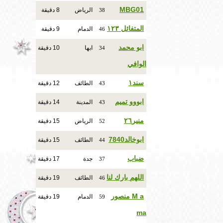
MBG01
الرياض
8 دقيقة
38
المتفائل ١٢٣
الدمام
9 دقيقة
46
ابو محمد
ابها
10 دقيقة
34
الوافي
سند١
الطائف
12 دقيقة
43
ابووو تميم
المدينة
14 دقيقة
43
منير٢٦
الرياض
15 دقيقة
52
ابوخالد7840
الطائف
15 دقيقة
44
ضباب
جدة
17 دقيقة
37
اللهم بارك لنا
الطائف
19 دقيقة
46
M a منصور
الدمام
19 دقيقة
59
ma