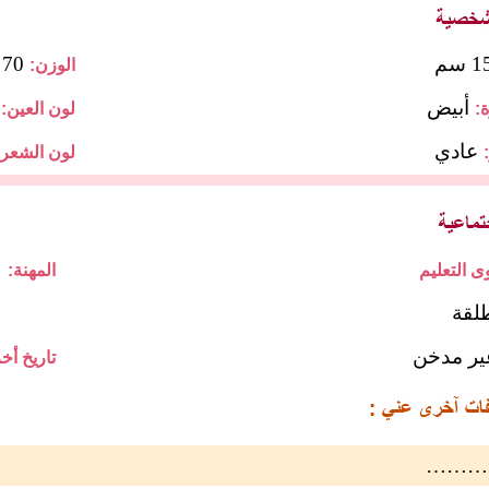
 سم
70 كجم
الوزن:
أبيض
:
لون العين:
عادي
لون الشعر:
ل
المهنة:
لقة
ير مدخن
تاريخ أخر
………