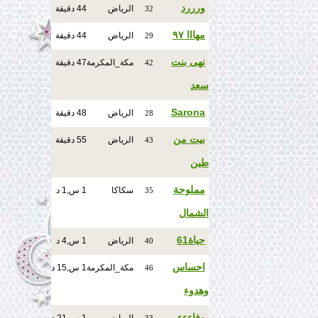
ورررد
الرياض
44 دقيقة
32
مهااا ٩٧
الرياض
44 دقيقة
29
نهى بنت
مكة_المكرمة
47 دقيقة
42
سعد
Sarona
الرياض
48 دقيقة
28
بيت من
الرياض
55 دقيقة
43
طين
مملوحة
سكاكا
1 س,1 د
35
الشمال
حياة61
الرياض
1 س,4 د
40
احساس
مكة_المكرمة
1 س,15 د
46
وهدوء
وفاءءء