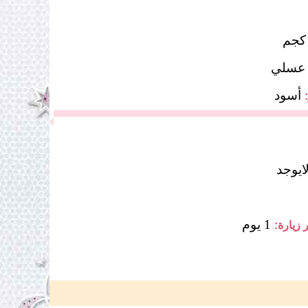
عسلي
أسود
ايوجد
1 يوم
 زيارة: