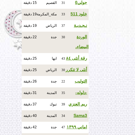
جولي0
القصيم
15 دقيقة
31
خلود 511
مكة_المكرمة
19 دقيقة
33
نـجـديـة
الرياض
19 دقيقة
37
الوردة
جدة
22 دقيقة
30
البيضاء،
رقة أنثى ٨٤
ابها
25 دقيقة
43
أنثى لا تتكرر
الرياض
25 دقيقة
30
التوليب
جدة
26 دقيقة
22
-دلوله-
المدينة
31 دقيقة
35
ريم العنزي
تبوك
37 دقيقة
39
Sama3
المدينة
40 دقيقة
34
اماني ١٣٩٩
جدة
42 دقيقة
47