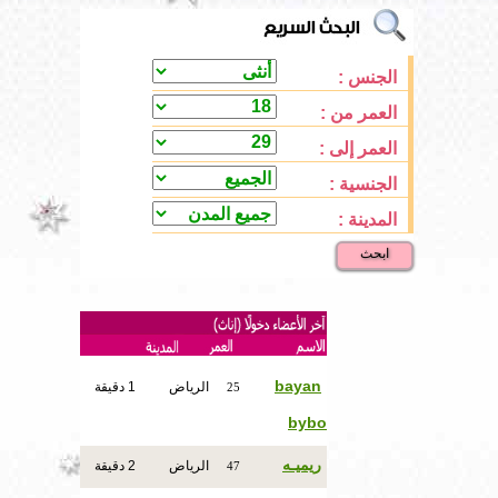
الجنس :
العمر من :
العمر إلى :
الجنسية :
المدينة :
ابحث
bayan
الرياض
1 دقيقة
25
bybo
ريميـه
الرياض
2 دقيقة
47