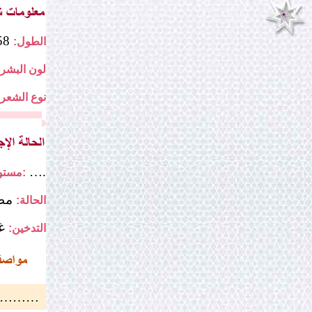
158
الطول:
لون البشرة
نوع الشعر:
….
مستوى التعليم:
مط
الحالة:
غ
التدخين:
………