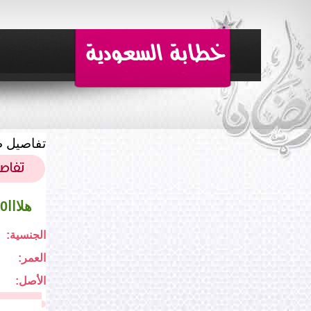
تفاصيل ط
هلااا40
الجنسية:
العمر:
الأصل: