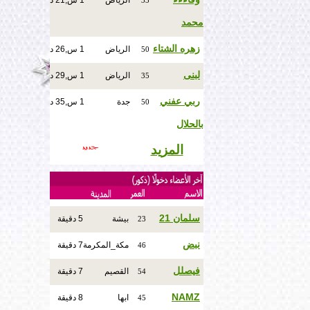
الرياض
1 س,21 د
33
محمد
زهره الشتاء
الرياض
1 س,26 د
50
لبنى
الرياض
1 س,29 د
35
ربي عفني
جدة
1 س,35 د
50
بالحلال
المزيد
سلمان 21
بيشة
5 دقيقة
23
نبض
مكة_المكرمة
7 دقيقة
46
فيصلل
القصيم
7 دقيقة
54
NAMZ
ابها
8 دقيقة
45