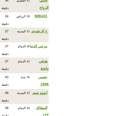
غايتي
القصيم
34
42
الزواج
دقيقة
MBG01
الرياض
34
38
دقيقة
ح الرشيدي
المدينة
37
35
دقيقة
مرتني الدنيا
الدمام
37
40
دقيقة
هدفي
الدمام
37
45
واضح
دقيقة
حسين
جدة
43
38
1996
دقيقة
ابووو تميم
المدينة
46
43
دقيقة
المتفائل
الدمام
48
46
١٢٣
دقيقة