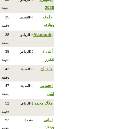
2026
دقيقة
خلوقه
القصيم
35
45
وهادئه
دقيقة
Alanoudtj
الرياض
38
33
دقيقة
أنثى لا
الرياض
38
30
تتكرر
دقيقة
حــنــان
المدينة
42
39
دقيقة
احساس
المدينة
47
39
انثى
دقيقة
ملاك محمد
الرياض
52
42
دقيقة
اماني
جدة
52
47
١٣٩٩
دقيقة