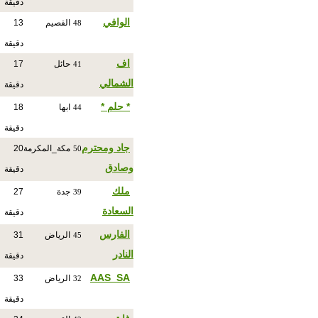
دقيقة
الوافي
القصيم
13
48
دقيقة
اف
حائل
17
41
الشمالي
دقيقة
* حلم *
ابها
18
44
دقيقة
جاد ومحترم
مكة_المكرمة
20
50
وصادق
دقيقة
ملك
جدة
27
39
السعادة
دقيقة
الفارس
الرياض
31
45
النادر
دقيقة
AAS_SA
الرياض
33
32
دقيقة