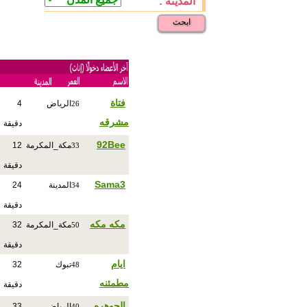
المدينة :
ابحث
فتاة
الرياض
4
26
مشرقه
دقيقة
92Bee
مكة_المكرمة
12
33
دقيقة
Sama3
المدينة
24
34
دقيقة
مكه مكه
مكة_المكرمة
32
50
دقيقة
ايام
تبوك
32
48
مطمئنه
دقيقة
الجوهره
الرياض
33
40