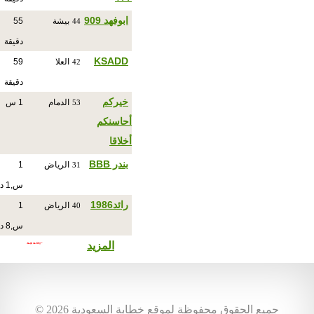
ابوفهد 909
بيشة
55
44
دقيقة
KSADD
العلا
59
42
دقيقة
خيركم
الدمام
1 س
53
أحاسنكم
أخلاقا
بندر BBB
الرياض
1
31
س,1 د
رائد1986
الرياض
1
40
س,8 د
المزيد
© جميع الحقوق محفوظة لموقع خطابة السعودية 2026