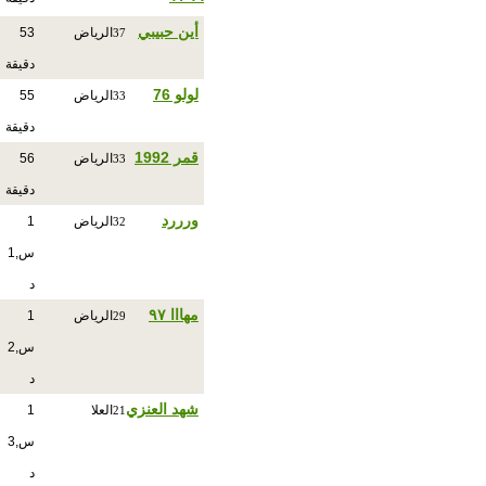
أين حبيبي
الرياض
53
37
دقيقة
لولو 76
الرياض
55
33
دقيقة
قمر 1992
الرياض
56
33
دقيقة
ورررد
الرياض
1
32
س,1
د
مهااا ٩٧
الرياض
1
29
س,2
د
شهد العنزي
العلا
1
21
س,3
د