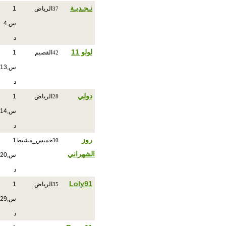
نـجـديـة
الرياض
1
37
س,4
د
لولو 11
القصيم
1
42
س,13
د
دولي
الرياض
1
28
س,14
د
روز
خميس_مشيط
1
30
الشهراني
س,20
د
Loly91
الرياض
1
35
س,29
د