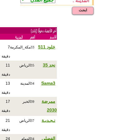
المدينة :
ابحث
خلود 511
مكة_المكرمة
7
33
دقيقة
نجد 35
الرياض
11
35
دقيقة
Sama3
المدينة
13
34
دقيقة
ممرضة
الخبر
17
39
2030
دقيقة
نـجـديـة
الرياض
21
37
دقيقة
الفضلي
الدمام
24
34