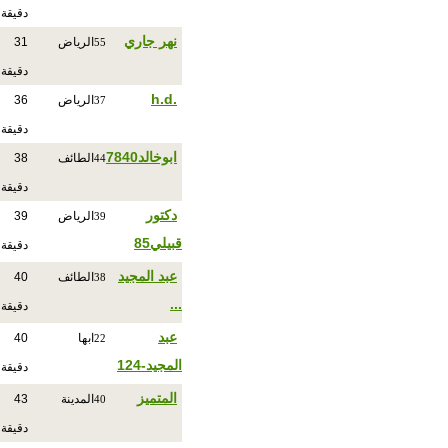
دقيقة
نهر جاري
الرياض
31
55
دقيقة
.h.d
الرياض
36
37
دقيقة
ابوخالد7840
الطائف
38
44
دقيقة
دكتور
الرياض
39
39
قبيلي85
دقيقة
عبد المجيد
الطائف
40
38
...
دقيقة
عبد
ابها
40
22
المجيد-124
دقيقة
المتميز
المدينة
43
40
دقيقة