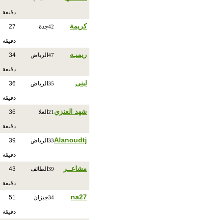
دقيقة
كريمة
جدة
27
42
دقيقة
ريميـه
الرياض
34
47
دقيقة
لبنى
الرياض
36
35
دقيقة
شهد العنزي
العلا
36
21
دقيقة
Alanoudtj
الرياض
39
33
دقيقة
مشاعــر
الطائف
43
39
دقيقة
na27
جيزان
51
34
دقيقة