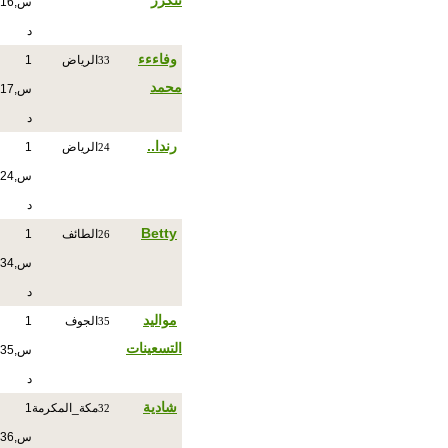
تتكرر
س,16
د
وفاءءء
الرياض
1
33
محمد
س,17
د
رندا..
الرياض
1
24
س,24
د
Betty
الطائف
1
26
س,34
د
مواليد
الجوف
1
35
التسعينات
س,35
د
شادية
مكة_المكرمة
1
32
س,36