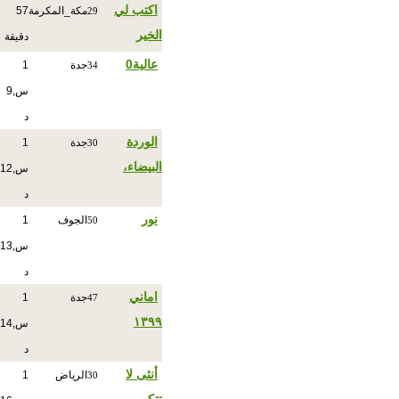
اكتب لي
مكة_المكرمة
57
29
الخير
دقيقة
عالية0
جدة
1
34
س,9
د
الوردة
جدة
1
30
البيضاء،
س,12
د
نور
الجوف
1
50
س,13
د
اماني
جدة
1
47
١٣٩٩
س,14
د
أنثى لا
الرياض
1
30