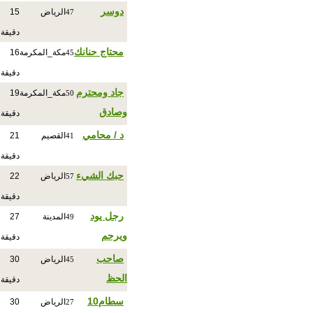
دوسر
الرياض
15
47
دقيقة
محتاج حنانك
مكة_المكرمة
16
45
دقيقة
جاد ومحترم
مكة_المكرمة
19
50
وصادق
دقيقة
د / محامي
القصيم
21
41
دقيقة
حبك الشيء
الرياض
22
57
دقيقة
رجل يود
المدينة
27
49
ويرحم
دقيقة
صاحب
الرياض
30
45
الحظ
دقيقة
سطام10
الرياض
30
27