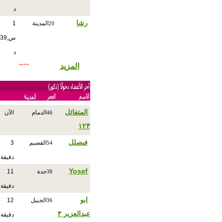
د
رشا
المدينة
1
20
س,39
د
المزيد
المتفائل
الدمام
الآن
46
١٢٣
فيصلل
القصيم
3
54
دقيقة
Yosef
جدة
11
38
دقيقة
ابو
الجبيل
12
36
عبدالعزيز ٣
دقيقة