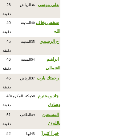
علي موسى
الرياض
26
36
دقيقة
شخص يخاف
المدينة
40
40
الله
دقيقة
ح الرشيدي
المدينة
45
35
دقيقة
ابراهيم
المدينة
46
54
الشمالي
دقيقة
رحمتك يارب
الرياض
46
37
دقيقة
جاد ومحترم
مكة_المكرمة
48
50
وصادق
دقيقة
المستعين
الطائف
51
49
بالله77
دقيقة
خيرآ كثيرآ
ابها
52
45