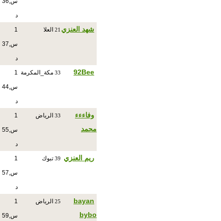
س,36
د
شهد العنزي
العلا
1
21
س,37
د
92Bee
مكة_المكرمة
1
33
س,44
د
وفاءءء
الرياض
1
33
محمد
س,55
د
ريم العنزي
تبوك
1
39
س,57
د
bayan
الرياض
1
25
bybo
س,59