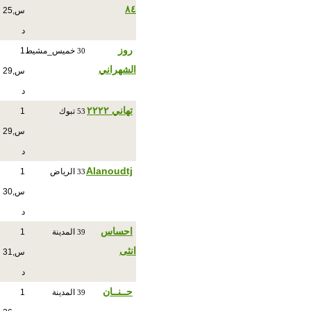
٨٤
س,25
د
روز
خميس_مشيط
1
30
الشهراني
س,29
د
تهاني ٢٢٢٢
تبوك
1
53
س,29
د
Alanoudtj
الرياض
1
33
س,30
د
احساس
المدينة
1
39
انثى
س,31
د
حــنــان
المدينة
1
39