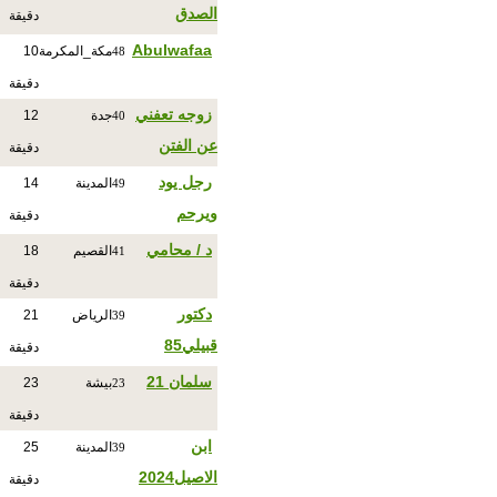
الصدق
دقيقة
Abulwafaa
مكة_المكرمة
10
48
دقيقة
زوجه تعفني
جدة
12
40
عن الفتن
دقيقة
رجل يود
المدينة
14
49
ويرحم
دقيقة
د / محامي
القصيم
18
41
دقيقة
دكتور
الرياض
21
39
قبيلي85
دقيقة
سلمان 21
بيشة
23
23
دقيقة
ابن
المدينة
25
39
الاصيل2024
دقيقة