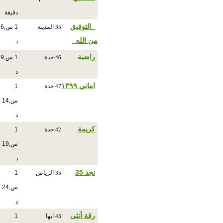
دقيقة
_التوفيق
المدينة
1 س,6
35
من الله_
د
راضية
جدة
1 س,9
46
د
اماني ١٣٩٩
جدة
1
47
س,14
د
كريمة
جدة
1
42
س,19
د
نجد 35
الرياض
1
35
س,24
د
رقة أنثى
ابها
1
43