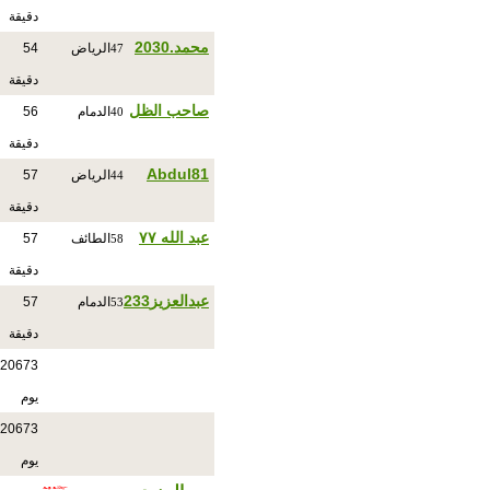
دقيقة
محمد.2030
الرياض
54
47
دقيقة
صاحب الظل
الدمام
56
40
دقيقة
Abdul81
الرياض
57
44
دقيقة
عبد الله ٧٧
الطائف
57
58
دقيقة
عبدالعزيز233
الدمام
57
53
دقيقة
20673
يوم
20673
يوم