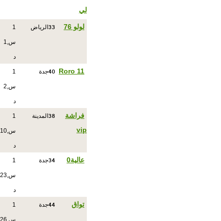
لي
33
لولو 76
الرياض
1
س,1
د
40
Roro 11
جدة
1
س,2
د
38
فراشة
المدينة
1
vip
س,10
د
34
عالية0
جدة
1
س,23
د
44
تواق
جدة
1
س,26