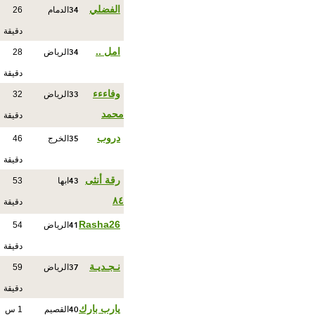
34
الفضلي
الدمام
26
دقيقة
34
امل ..
الرياض
28
دقيقة
33
وفاءءء
الرياض
32
محمد
دقيقة
35
دروب
الخرج
46
دقيقة
43
رقة أنثى
ابها
53
٨٤
دقيقة
41
Rasha26
الرياض
54
دقيقة
37
نـجـديـة
الرياض
59
دقيقة
40
يارب بارك
القصيم
1 س