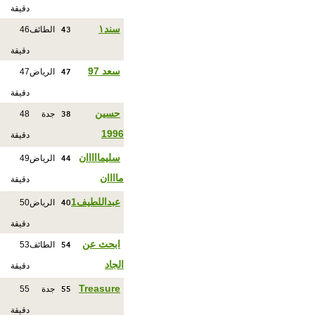
دقيقة
43
سند١
الطائف
46
دقيقة
47
سعد 97
الرياض
47
دقيقة
38
حسين
جدة
48
1996
دقيقة
44
سليمااااان
الرياض
49
ماااان
دقيقة
40
عبداللطيف1
الرياض
50
دقيقة
54
ابحث عن
الطائف
53
الجاد
دقيقة
55
Treasure
جدة
55
دقيقة