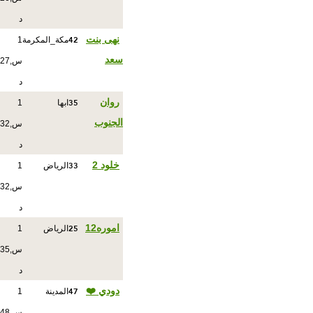
د
42
نهى بنت
مكة_المكرمة
1
سعد
س,27
د
35
روان
ابها
1
الجنوب
س,32
د
33
خلود 2
الرياض
1
س,32
د
25
اموره12
الرياض
1
س,35
د
47
دودي ❤️
المدينة
1
س,48