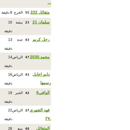
...
55
متفائل 222
الخرج
8 دقيقة
23
سلمان 21
بيشة
10
دقيقة
43
رجل كريم
جدة
13
دقيقة
47
محمد.2030
الرياض
14
دقيقة
43
دايم اخايل
الرياض
16
رسمها
دقيقة
42
الوافي9
الخبر
19
دقيقة
27
فهد الشهري
الرياض
22
.٢٧
دقيقة
48
المتفائل
ينبع
26