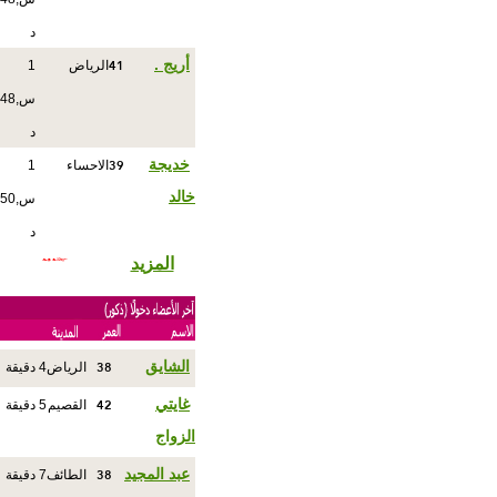
د
41
أريج .
الرياض
1
س,48
د
39
خديجة
الاحساء
1
خالد
س,50
د
المزيد
38
الشايق
الرياض
4 دقيقة
42
غايتي
القصيم
5 دقيقة
الزواج
38
عبد المجيد
الطائف
7 دقيقة