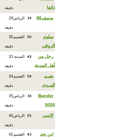
دائما
دقيقة
39
يوسف86
الرياض
29
دقيقة
50
سلوم
القصيم
30
الروقي
دقيقة
42
رجل من
المدينة
33
أهل المدينة
دقيقة
58
بعيــد
القصيم
34
المــدى
دقيقة
38
Bander
الرياض
35
5050
دقيقة
55
الامين
الرياض
40
دقيقة
43
ابن نجد
القصيم
42