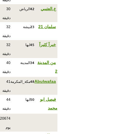
دقيقة
42
ع.العتيبي
الرياض
30
دقيقة
23
سلمان 21
بيشة
32
دقيقة
45
خيرآ كثيرآ
ابها
32
دقيقة
34
من المدينة
المدينة
40
2
دقيقة
48
Abulwafaa
مكة_المكرمة
41
دقيقة
50
فيصل ابو
ابها
44
محمد
دقيقة
20674
يوم