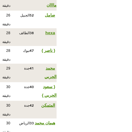
ماااان
دقيقة
52
صامل
الجبيل
26
دقيقة
38
hexa
الطائف
28
دقيقة
47
{ ناصر }
تبوك
28
دقيقة
41
محمد
جدة
29
الحربي
دقيقة
40
{ سعود
جدة
30
الحربي }
دقيقة
42
المتمكن
جدة
30
دقيقة
33
هيمان محمد
الرياض
30