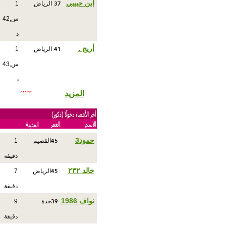
37
أين حبيبي
الرياض
1
س,42
د
41
أريج .
الرياض
1
س,43
د
المزيد
45
حمود3
القصيم
1
دقيقة
45
خالد ٢٣٢
الرياض
7
دقيقة
39
نواف 1986
جدة
9
دقيقة