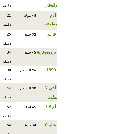
والوقار
دقيقة
48
ايام
تبوك
21
مطمئنه
دقيقة
32
فرس
جدة
25
دقيقة
45
بروووونزية
جدة
34
دقيقة
26
L_1999
الرياض
39
دقيقة
30
أنثى لا
الرياض
44
تتكرر
دقيقة
45
أم لانا
ابها
52
دقيقة
34
عالية0
جدة
54