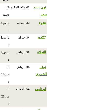
دقيقة
42
نهى بنت
مكة_المكرمة
59
سعد
دقيقة
33
هدوء
المدينة
1 س,3
د
34
na27
جيزان
1 س,3
د
39
النجلاءِ
الرياض
1 س,7
د
36
نوف
الرياض
1
الشمري
س,15
د
54
ام نايف
الاحساء
1
س,23
د