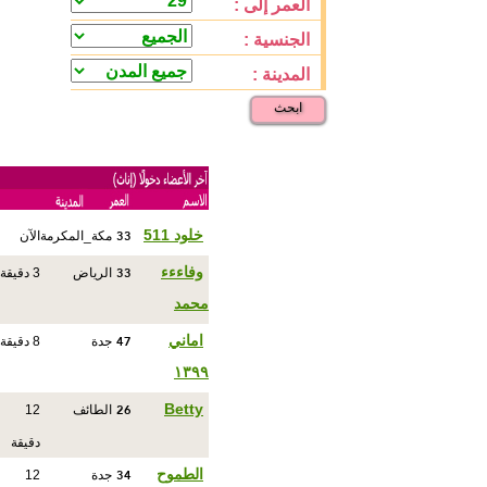
العمر إلى :
الجنسية :
المدينة :
ابحث
33
خلود 511
مكة_المكرمة
الآن
33
وفاءءء
الرياض
3 دقيقة
محمد
47
اماني
جدة
8 دقيقة
١٣٩٩
26
Betty
الطائف
12
دقيقة
34
الطموح
جدة
12