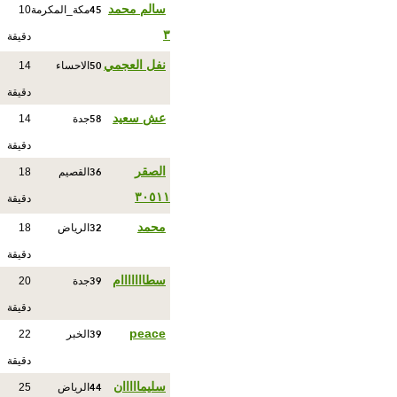
45
سالم محمد
مكة_المكرمة
10
٣
دقيقة
50
نفل العجمي
الاحساء
14
دقيقة
58
عش سعيد
جدة
14
دقيقة
36
الصقر
القصيم
18
٣٠٥١١
دقيقة
32
‏محمد
الرياض
18
دقيقة
39
سطااااااام
جدة
20
دقيقة
39
peace
الخبر
22
دقيقة
44
سليمااااان
الرياض
25