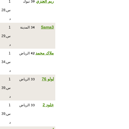
39
ريم العنزي
تبوك
1
س,28
د
34
Sama3
المدينة
1
س,29
د
42
ملاك محمد
الرياض
1
س,34
د
33
لولو 76
الرياض
1
س,39
د
33
خلود 2
الرياض
1
س,39
د