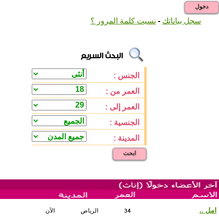
دخول
-
سجل بياناتك
نسيت كلمة المرور ؟
الجنس :
العمر من :
العمر إلى :
الجنسية :
المدينة :
ابحث
34
امل ..
الرياض
الآن