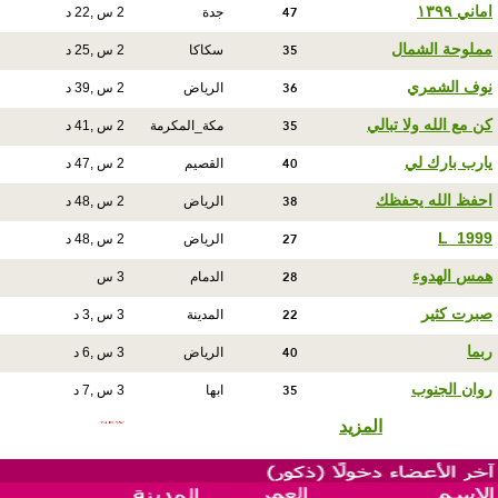
47
اماني ١٣٩٩
جدة
2 س ,22 د
35
مملوحة الشمال
سكاكا
2 س ,25 د
36
نوف الشمري
الرياض
2 س ,39 د
35
كن مع الله ولا تبالي
مكة_المكرمة
2 س ,41 د
40
يارب بارك لي
القصيم
2 س ,47 د
38
احفظ الله يحفظك
الرياض
2 س ,48 د
27
L_1999
الرياض
2 س ,48 د
28
همس الهدوء
الدمام
3 س
22
صبرت كثير
المدينة
3 س ,3 د
40
ربما
الرياض
3 س ,6 د
35
روان الجنوب
ابها
3 س ,7 د
المزيد