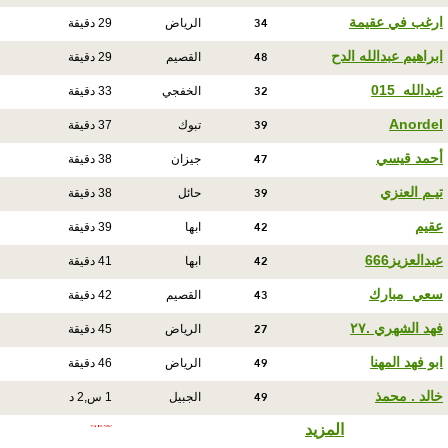
34
ارغب في عقيمة
الرياض
29 دقيقة
48
ابراهيم عبدالله الدح
القصيم
29 دقيقة
32
عبدالله_015
الخفجي
33 دقيقة
39
Anordel
تبوك
37 دقيقة
47
أحمد قيسي
جيزان
38 دقيقة
39
تيـم العنزي
حائل
38 دقيقة
42
عقيم
ابها
39 دقيقة
42
عبدالعزيز666
ابها
41 دقيقة
43
سعي_مبارك
القصيم
42 دقيقة
27
فهد الشهري .٢٧
الرياض
45 دقيقة
49
ابو فهد المهنا
الرياض
46 دقيقة
49
خالد . محمذ
الجبيل
1 س,2 د
المزيد