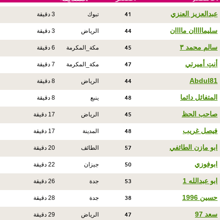
41
عبدالعزيز العنزي
تبوك
3 دقيقة
44
سليمااااان ماااان
الرياض
3 دقيقة
45
سالم محمد ٣
مكة_المكرمة
6 دقيقة
47
أنتِ أميرتي
مكة_المكرمة
7 دقيقة
44
Abdul81
الرياض
8 دقيقة
48
المتفائل دائما
ينبع
8 دقيقة
45
صاحب الحظ
الرياض
17 دقيقة
48
فيصل غريب
المدينة
17 دقيقة
57
ابو مازن الطائفي
الطائف
20 دقيقة
50
ابوفوزي
جيزان
22 دقيقة
53
ابو عبدالله 1
جدة
26 دقيقة
38
حسين 1996
جدة
28 دقيقة
47
سعد 97
الرياض
29 دقيقة