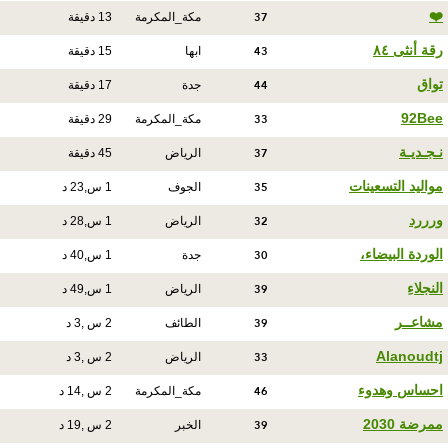
37
❤️
مكة_المكرمة
13 دقيقة
43
رقة أنثى ٨٤
ابها
15 دقيقة
44
تواق
جدة
17 دقيقة
33
92Bee
مكة_المكرمة
29 دقيقة
37
نـجـديـة
الرياض
45 دقيقة
35
مواليد التسعينات
الجوف
1 س,23 د
32
ورررد
الرياض
1 س,28 د
30
الوردة البيضاء،
جدة
1 س,40 د
39
النجلاءِ
الرياض
1 س,49 د
39
مشاعــر
الطائف
2 س ,3 د
33
Alanoudtj
الرياض
2 س ,3 د
46
احساس وهدوء
مكة_المكرمة
2 س ,14 د
39
ممرضة 2030
الخبر
2 س ,19 د