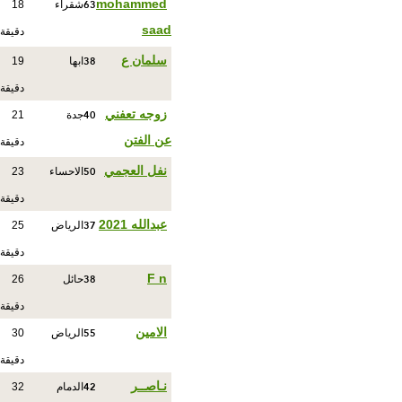
63
mohammed
شقراء
18
saad
دقيقة
38
سلمان ع
ابها
19
دقيقة
40
زوجه تعفني
جدة
21
عن الفتن
دقيقة
50
نفل العجمي
الاحساء
23
دقيقة
37
عبدالله 2021
الرياض
25
دقيقة
38
F n
حائل
26
دقيقة
55
الامين
الرياض
30
دقيقة
42
نـاصــر
الدمام
32