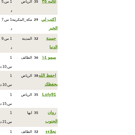
35
غاليه ٣٥
الرياض
1 س,5
د
29
اكتب لي
مكة_المكرمة
1 س,7
الخير
د
32
حسنة
المدينة
1 س,9
الدنيا
د
36
ميمو ١٤
الطائف
1
س,10 د
38
احفظ الله
الرياض
1
يحفظك
س,10 د
35
Loly91
الرياض
1
س,15 د
35
روان
ابها
1
الجنوب
س,21 د
32
نجلاءء
الطائف
1