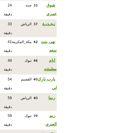
33
شوق
جدة
24
عمري
دقيقة
37
نـجـديـة
الرياض
33
دقيقة
42
نهى بنت
مكة_المكرمة
41
سعد
دقيقة
48
ايام
تبوك
49
مطمئنه
دقيقة
40
يارب بارك
القصيم
54
لي
دقيقة
40
ربما
الرياض
59
دقيقة
39
ريم
تبوك
59
العنزي
دقيقة