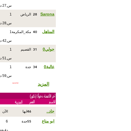
س,27 د
28
Sarona
الرياض
1
س,28 د
40
المناهل
مكة_المكرمة
1
س,42 د
31
جولي0
القصيم
1
س,51 د
34
عالية0
جدة
1
س,59 د
المزيد
46
جاد..
ابها
الآن
55
ابو مناع
جدة
6
دقيقة