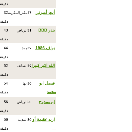
دقيقة
47
أنتِ أميرتي
مكة_المكرمة
32
دقيقة
31
بندر BBB
الرياض
43
دقيقة
39
نواف 1986
جدة
44
دقيقة
49
الله اكبر كبيرا
الطائف
52
دقيقة
50
فيصل ابو
ابها
54
محمد
دقيقة
50
ابوممدوح
الرياض
56
دقيقة
50
اريد عقيمة أو
المدينة
56
…
دقيقة