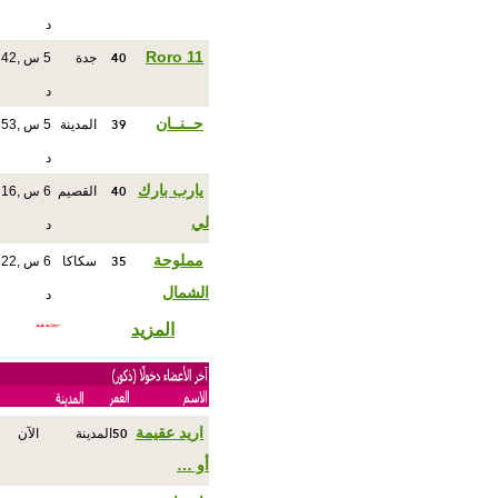
د
40
Roro 11
جدة
5 س ,42
د
39
حــنــان
المدينة
5 س ,53
د
40
يارب بارك
القصيم
6 س ,16
لي
د
35
مملوحة
سكاكا
6 س ,22
الشمال
د
المزيد
50
اريد عقيمة
المدينة
الآن
أو …