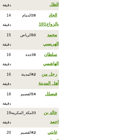
الظل
دقيقة
38
الجاد
الدمام
14
بالزواج101
دقيقة
50
محمد
الرياض
15
الهريسي
دقيقة
38
سلطان
جدة
16
الهاشمي
دقيقة
42
رجل من
المدينة
16
أهل المدينة
دقيقة
54
فيصلل
القصيم
18
دقيقة
33
خالد بن
مكة_المكرمة
19
احمد
دقيقة
42
غايتي
القصيم
20