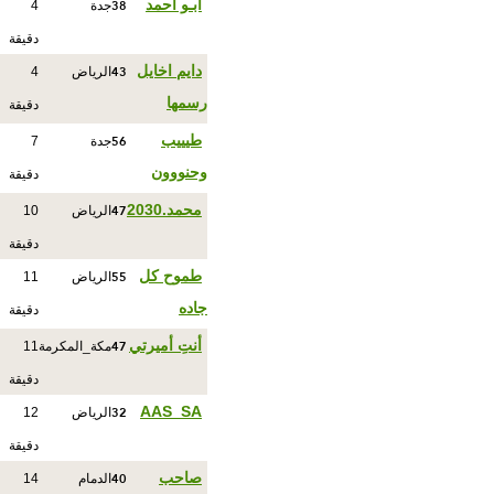
38
ابـو احمد
جدة
4
دقيقة
43
دايم اخايل
الرياض
4
رسمها
دقيقة
56
طيييب
جدة
7
وحنووون
دقيقة
47
محمد.2030
الرياض
10
دقيقة
55
طموح كل
الرياض
11
جاده
دقيقة
47
أنتِ أميرتي
مكة_المكرمة
11
دقيقة
32
AAS_SA
الرياض
12
دقيقة
40
صاحب
الدمام
14