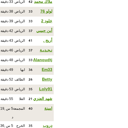
42
ملاك محمد
الرياض
33 دقيقة
33
لولو 76
الرياض
38 دقيقة
33
خلود 2
الرياض
39 دقيقة
37
أين حبيبي
الرياض
42 دقيقة
41
أريج .
الرياض
43 دقيقة
37
نـجـديـة
الرياض
46 دقيقة
33
Alanoudtj
الرياض
48 دقيقة
36
Em33
ابها
49 دقيقة
26
Betty
الطائف
52 دقيقة
35
Loly91
الرياض
53 دقيقة
21
شهد العنزي
العلا
55 دقيقة
40
امينة
المجمعة
5 س ,19
د
35
دروب
الخرج
5 س ,36