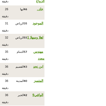
الزواج
دقيقة
46
جاد..
ابها
26
دقيقة
35
الموجود
الرياض
31
دقيقة
55
اهلا وسهلا 1
الرياض
32
دقيقة
57
مهندس
الدمام
35
معدد
دقيقة
43
ابن نجد
القصيم
36
دقيقة
40
المتميز
المدينة
36
دقيقة
42
الوافي9
الخبر
36
دقيقة