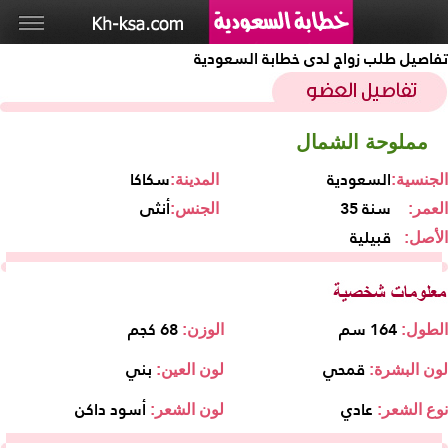
تفاصيل طلب زواج لدى خطابة السعودية
مملوحة الشمال
السعودية
سكاكا
الجنسية:
المدينة:
35 سنة
أنثى
العمر:
الجنس:
قبيلية
الأصل:
164 سم
68 كجم
الطول:
الوزن:
قمحي
بني
لون البشرة:
لون العين:
عادي
أسود داكن
نوع الشعر:
لون الشعر: