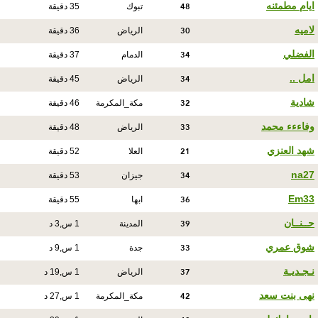
48
ايام مطمئنه
تبوك
35 دقيقة
30
لاميه
الرياض
36 دقيقة
34
الفضلي
الدمام
37 دقيقة
34
امل ..
الرياض
45 دقيقة
32
شادية
مكة_المكرمة
46 دقيقة
33
وفاءءء محمد
الرياض
48 دقيقة
21
شهد العنزي
العلا
52 دقيقة
34
na27
جيزان
53 دقيقة
36
Em33
ابها
55 دقيقة
39
حــنــان
المدينة
1 س,3 د
33
شوق عمري
جدة
1 س,9 د
37
نـجـديـة
الرياض
1 س,19 د
42
نهى بنت سعد
مكة_المكرمة
1 س,27 د