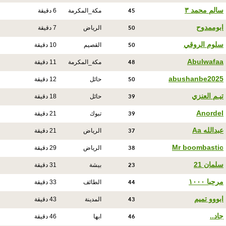
45
سالم محمد ٣
مكة_المكرمة
6 دقيقة
50
ابوممدوح
الرياض
7 دقيقة
50
سلوم الروقي
القصيم
10 دقيقة
48
Abulwafaa
مكة_المكرمة
11 دقيقة
50
abushanbe2025
حائل
12 دقيقة
39
تيـم العنزي
حائل
18 دقيقة
39
Anordel
تبوك
21 دقيقة
37
عبدالله Aa
الرياض
21 دقيقة
38
Mr boombastic
الرياض
29 دقيقة
23
سلمان 21
بيشة
31 دقيقة
44
مرحبا ١٠٠٠
الطائف
33 دقيقة
43
ابووو تميم
المدينة
43 دقيقة
46
جاد..
ابها
46 دقيقة