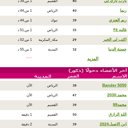
40
يارب بارك لي
القصيم
1 س,39 د
40
ربما
الرياض
1 س,44 د
39
ريم العنزي
تبوك
1 س,44 د
35
غاليه ٣٥
الرياض
1 س,51 د
29
اكتب لي الخير
مكة_المكرمة
1 س,52 د
32
حسنة الدنيا
المدينة
1 س,55 د
المزيد
38
Bander 5050
الرياض
الآن
47
محمد.2030
الرياض
الآن
39
محمد99
القصيم
الآن
50
الله الرازق
القصيم
1 دقيقة
39
ابن الاصيل2024
المدينة
2 دقيقة