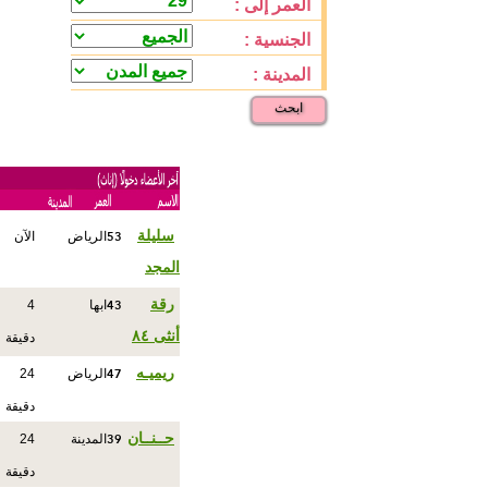
العمر إلى :
الجنسية :
المدينة :
ابحث
53
سليلة
الرياض
الآن
المجد
43
رقة
ابها
4
أنثى ٨٤
دقيقة
47
ريميـه
الرياض
24
دقيقة
39
حــنــان
المدينة
24
دقيقة