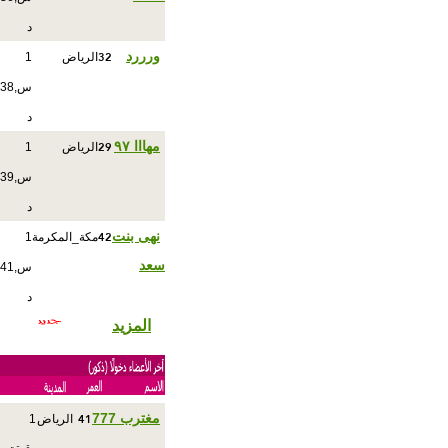
د
32
ورررد
الرياض
1
س,38
د
29
مهااا ٩٧
الرياض
1
س,39
د
42
نهى بنت
مكة_المكرمة
1
سعد
س,41
د
المزيد
41
مغترب 777
الرياض
1