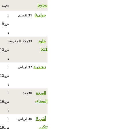
bybo
دقيقة
31
جولي0
القصيم
1
س,9
د
33
خلود
مكة_المكرمة
1
511
س,13
د
37
نـجـديـة
الرياض
1
س,13
د
30
الوردة
جدة
1
البيضاء،
س,16
د
30
أنثى لا
الرياض
1
تتكرر
س,19