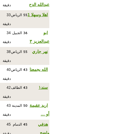
عبدالله الدح
دقيقة
55
اهلا وسهلا 1
الرياض
33
دقيقة
36
ابو
الجبيل
34
عبدالعزيز ٣
دقيقة
55
نهر جاري
الرياض
38
دقيقة
43
الله يجمعنا
الرياض
40
دقيقة
43
سند١
الطائف
42
دقيقة
50
اريد عقيمة
المدينة
43
أو …
دقيقة
45
هدفي
الدمام
45
واضح
دقيقة