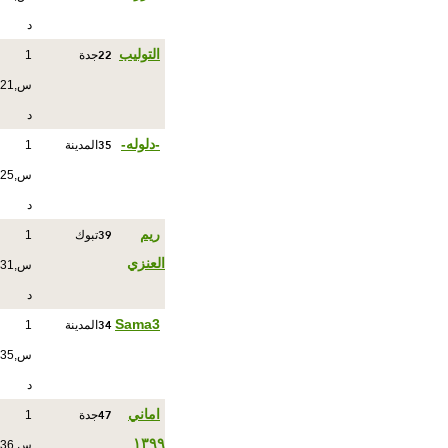
د
22
التوليب
جدة
1
س,21
د
35
-دلوله-
المدينة
1
س,25
د
39
ريم
تبوك
1
العنزي
س,31
د
34
Sama3
المدينة
1
س,35
د
47
اماني
جدة
1
١٣٩٩
س,36