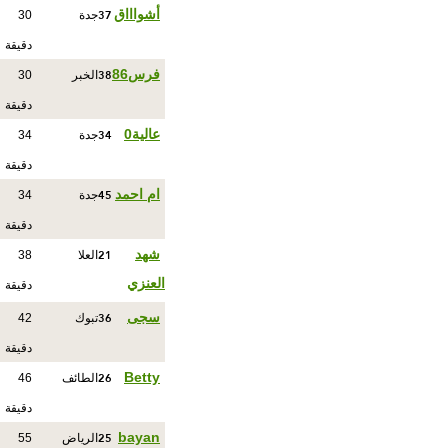
37
أشواااق
جدة
30
دقيقة
38
فرس86
الخبر
30
دقيقة
34
عالية0
جدة
34
دقيقة
45
ام احمد
جدة
34
دقيقة
21
شهد
العلا
38
العنزي
دقيقة
36
سجى
تبوك
42
دقيقة
26
Betty
الطائف
46
دقيقة
25
bayan
الرياض
55