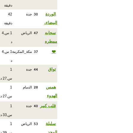
دقيقة
30
الوردة
جدة
42
البيضاء،
دقيقة
47
سحابه
الرياض
1 س,4
ممطره
د
37
❤️
مكة_المكرمة
1 س,4
د
44
تواق
جدة
1
س,27 د
28
همس
الدمام
1
الهدوء
س,27 د
40
قلب كبير
جدة
1
س,33 د
53
سليلة
الرياض
1
المجد
س,39 د