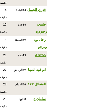
دقيقة
44
قدري الجميل
الباحة
14
دقيقة
56
طيييب
جدة
15
وحنووون
دقيقة
49
رجل يود
المدينة
18
ويرحم
دقيقة
43
Aziz55
جدة
21
دقيقة
49
ابو فهد المهنا
الرياض
27
دقيقة
46
المتفائل ١٢٣
الدمام
28
دقيقة
38
سلمان ع
ابها
29
دقيقة