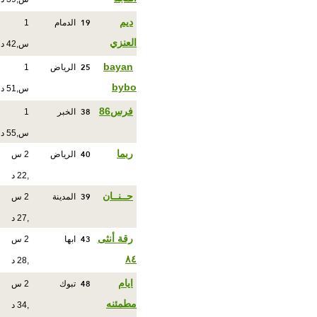
19
ديم
الدمام
1
العنزي
س,42 د
25
bayan
الرياض
1
bybo
س,51 د
38
فرس86
الخبر
1
س,55 د
40
ربما
الرياض
2 س
,22 د
39
حــنــان
المدينة
2 س
,27 د
43
رقة أنثى
ابها
2 س
٨٤
,28 د
48
ايام
تبوك
2 س
مطمئنه
,34 د