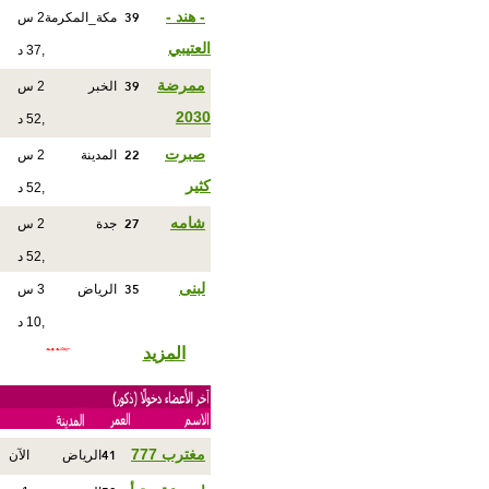
39
- هند -
مكة_المكرمة
2 س
العتيبي
,37 د
39
ممرضة
الخبر
2 س
2030
,52 د
22
صبرت
المدينة
2 س
كثير
,52 د
27
شامه
جدة
2 س
,52 د
35
لبنى
الرياض
3 س
,10 د
المزيد
41
مغترب 777
الرياض
الآن