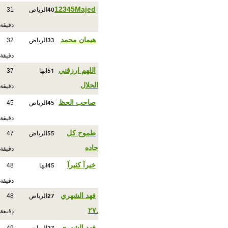
40
12345Majed
الرياض
31
دقيقة
33
هيمان محمد
الرياض
32
دقيقة
51
اللهم ارزقني
ابها
37
الحلال
دقيقة
45
صاحب الحظ
الرياض
45
دقيقة
55
طموح كل
الرياض
47
جاده
دقيقة
45
خيرآ كثيرآ
ابها
48
دقيقة
27
فهد الشهري
الرياض
48
.٢٧
دقيقة
فهد الشهري