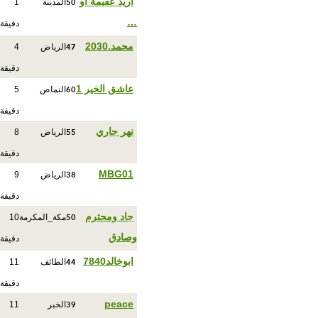
50
اريد عقيمة أو
المدينة
1
…
دقيقة
47
محمد.2030
الرياض
4
دقيقة
60
عاشق الخير 1
النماص
5
دقيقة
55
نهر جاري
الرياض
8
دقيقة
38
MBG01
الرياض
9
دقيقة
50
جاد ومحترم
مكة_المكرمة
10
وصادق
دقيقة
44
ابوخالد7840
الطائف
11
دقيقة
39
peace
الخبر
11