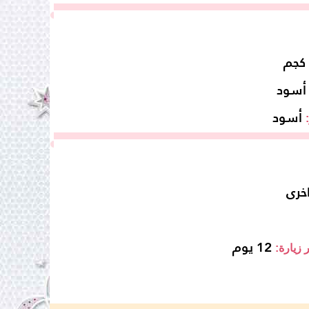
أسود
أسود
خرى
12 يوم
 زيارة: