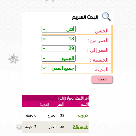
الجنس :
العمر من :
العمر إلى :
الجنسية :
المدينة :
ابحث
35
دروب
الخرج
6 دقيقة
38
فرس86
الخبر
7 دقيقة