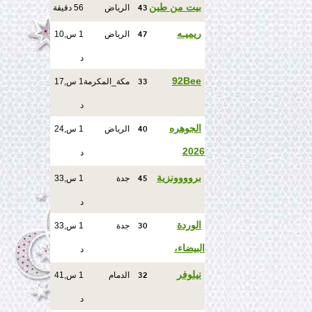
43
بيت من طين
الرياض
56 دقيقة
47
ريميـه
الرياض
1 س,10
د
33
92Bee
مكة_المكرمة
1 س,17
د
40
الجوهره
الرياض
1 س,24
2026
د
45
بروووونزية
جدة
1 س,33
د
30
الوردة
جدة
1 س,33
البيضاء،
د
32
نيلوفر
الدمام
1 س,41
د