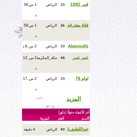
33
قمر 1992
الرياض
1 س,56
د
26
فتاة مشرقه
الرياض
1 س,59
د
33
Alanoudtj
الرياض
2 س ,8 د
48
عبير عبير
مكة_المكرمة
2 س ,12
د
33
لولو 76
الرياض
2 س ,17
د
المزيد
40
عبداللطيف1
الرياض
4 دقيقة