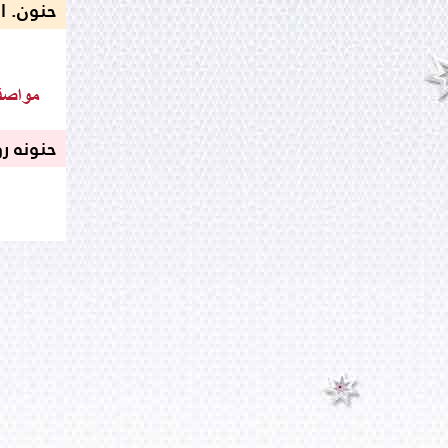
حنون. ا
حنونه ر