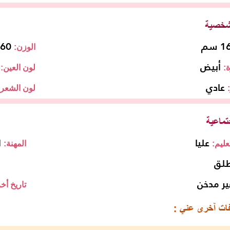
 سم
60 كجم
الوزن:
أبيض
:
لون العين:
عادي
لون الشعر:
عليا
ا
ليم:
المهنة:
لق
ير مدخن
تاريخ أخر