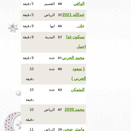
48
الوافي
القصيم
5 دقيقة
37
عبدالله 2021
الرياض
5 دقيقة
46
جاد..
ابها
9 دقيقة
57
سيكون غدا
المدينة
9 دقيقة
اجمل
41
محمد الحربي
جدة
9 دقيقة
40
{ سعود
جدة
10
الحربي }
دقيقة
42
المتمكن
جدة
10
دقيقة
47
محمد.2030
الرياض
10
دقيقة
39
ماستر صحي
الرياض
11