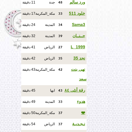
48
ورد سالم
جدة
11 دقيقة
33
خلود 511
مكة_المكرمة
17 دقيقة
34
Sama3
المدينة
24 دقيقة
39
حــنــان
المدينة
32 دقيقة
27
L_1999
الرياض
41 دقيقة
35
نجد 35
الرياض
42 دقيقة
42
نهى بنت
مكة_المكرمة
43 دقيقة
سعد
43
رقة أنثى ٨٤
ابها
45 دقيقة
33
هدوء
المدينة
49 دقيقة
37
❤️
مكة_المكرمة
50 دقيقة
37
نـجـديـة
الرياض
54 دقيقة