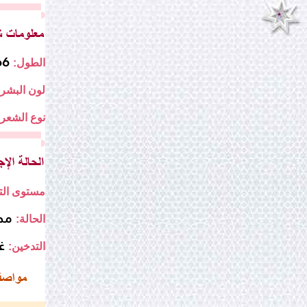
166
الطول:
لون البشرة
نوع الشعر:
مستوى التع
مط
الحالة:
غ
التدخين: