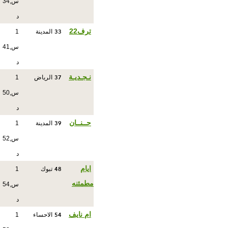
س,34
د
33
ترف22
المدينة
1
س,41
د
37
نـجـديـة
الرياض
1
س,50
د
39
حــنــان
المدينة
1
س,52
د
48
ايام
تبوك
1
مطمئنه
س,54
د
54
ام نايف
الاحساء
1