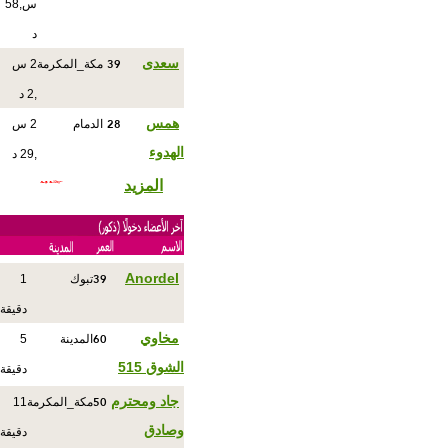
س,58
د
39
سعدى
مكة_المكرمة
2 س
,2 د
28
همس
الدمام
2 س
الهدوء
,29 د
المزيد
39
Anordel
تبوك
1
دقيقة
60
مخاوي
المدينة
5
الشوق 515
دقيقة
50
جاد ومحترم
مكة_المكرمة
11
وصادق
دقيقة