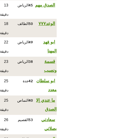
45
الصدق مهم
الرياض
13
دقيقة
50
الوعد٧٧٧
الطائف
18
دقيقة
49
ابو فهد
الرياض
22
المهنا
دقيقة
38
قسمة
الرياض
23
ونصيب
دقيقة
42
ابو سلطان
جدة
25
معدد
دقيقة
40
ما عندي إلا
النماص
25
الصدق
دقيقة
53
سعادتي
القصيم
26
بصلاتي
دقيقة