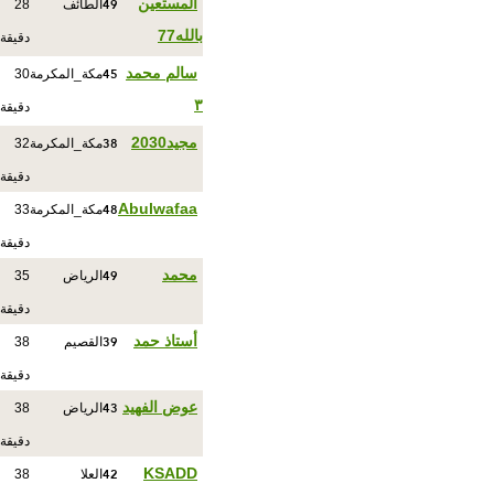
49
المستعين
الطائف
28
بالله77
دقيقة
45
سالم محمد
مكة_المكرمة
30
٣
دقيقة
38
مجيد2030
مكة_المكرمة
32
دقيقة
48
Abulwafaa
مكة_المكرمة
33
دقيقة
49
محمد
الرياض
35
دقيقة
39
أستاذ حمد
القصيم
38
دقيقة
43
عوض الفهيد
الرياض
38
دقيقة
42
KSADD
العلا
38