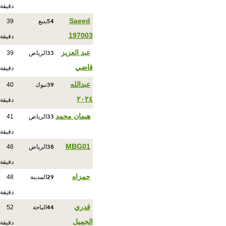
دقيقة
54
Saeed
ينبع
39
197003
دقيقة
33
عبد العزيز
الرياض
39
قاضي
دقيقة
39
عبدالله
تبوك
40
٢٠٢٤
دقيقة
33
هيمان محمد
الرياض
41
دقيقة
38
MBG01
الرياض
46
دقيقة
29
حمزاه
المدينة
48
دقيقة
44
قدري
الباحة
52
الجميل
دقيقة