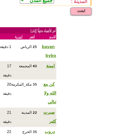
المدينة :
ابحث
25
bayan
الرياض
1 دقيقة
bybo
40
امينة
المجمعة
17
دقيقة
35
كن مع
مكة_المكرمة
20
الله ولا
دقيقة
تبالي
22
صبرت
المدينة
21
كثير
دقيقة
35
دروب
الخرج
22