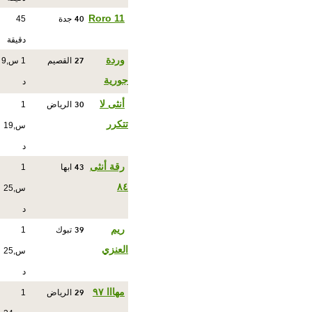
40
Roro 11
جدة
45
دقيقة
27
وردة
القصيم
1 س,9
جورية
د
30
أنثى لا
الرياض
1
تتكرر
س,19
د
43
رقة أنثى
ابها
1
٨٤
س,25
د
39
ريم
تبوك
1
العنزي
س,25
د
29
مهااا ٩٧
الرياض
1