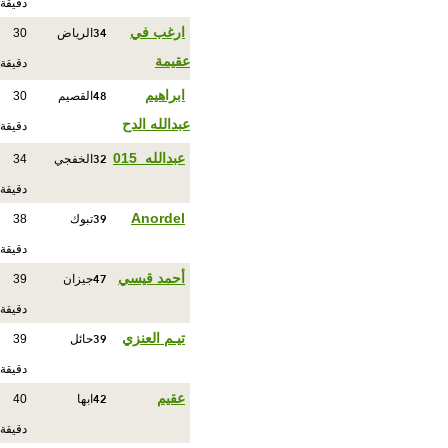
دقيقة
34
ارغب في
الرياض
30
عقيمة
دقيقة
48
ابراهيم
القصيم
30
عبدالله الدح
دقيقة
32
عبدالله_015
الخفجي
34
دقيقة
39
Anordel
تبوك
38
دقيقة
47
أحمد قيسي
جيزان
39
دقيقة
39
تيـم العنزي
حائل
39
دقيقة
42
عقيم
ابها
40
دقيقة