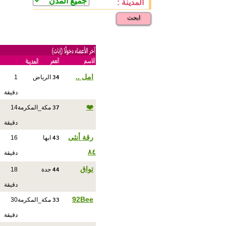
المدينة :
ابحث
34
امل ..
الرياض
1
دقيقة
37
❤️
مكة_المكرمة
14
دقيقة
43
رقة أنثى
ابها
16
٨٤
دقيقة
44
تواق
جدة
18
دقيقة
33
92Bee
مكة_المكرمة
30
دقيقة