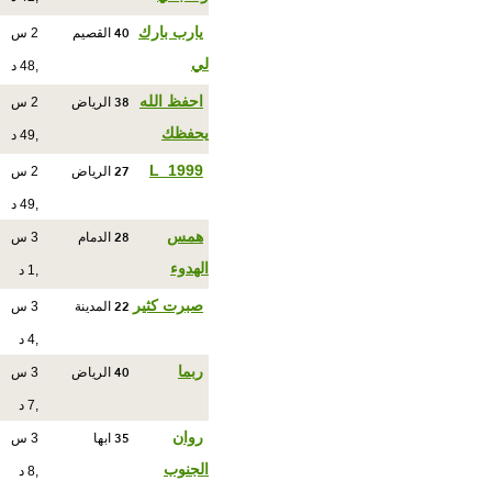
40
يارب بارك
القصيم
2 س
لي
,48 د
38
احفظ الله
الرياض
2 س
يحفظك
,49 د
27
L_1999
الرياض
2 س
,49 د
28
همس
الدمام
3 س
الهدوء
,1 د
22
صبرت كثير
المدينة
3 س
,4 د
40
ربما
الرياض
3 س
,7 د
35
روان
ابها
3 س
الجنوب
,8 د