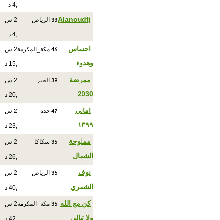
,4 د
33
Alanoudtj
الرياض
2 س
,4 د
46
احساس
مكة_المكرمة
2 س
وهدوء
,15 د
39
ممرضة
الخبر
2 س
2030
,20 د
47
اماني
جدة
2 س
١٣٩٩
,23 د
35
مملوحة
سكاكا
2 س
الشمال
,26 د
36
نوف
الرياض
2 س
الشمري
,40 د
35
كن مع الله
مكة_المكرمة
2 س
ولا تبالي
,42 د