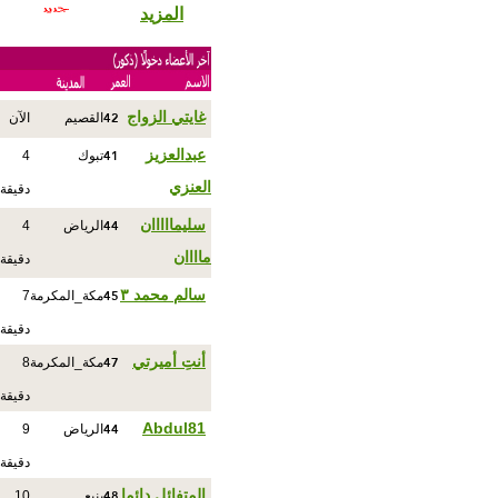
المزيد
42
غايتي الزواج
القصيم
الآن
41
عبدالعزيز
تبوك
4
العنزي
دقيقة
44
سليمااااان
الرياض
4
ماااان
دقيقة
45
سالم محمد ٣
مكة_المكرمة
7
دقيقة
47
أنتِ أميرتي
مكة_المكرمة
8
دقيقة
44
Abdul81
الرياض
9
دقيقة
48
المتفائل دائما
ينبع
10