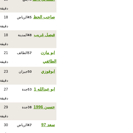
دقيقة
45
صاحب الحظ
الرياض
18
دقيقة
48
فيصل غريب
المدينة
18
دقيقة
57
ابو مازن
الطائف
21
الطائفي
دقيقة
50
ابوفوزي
جيزان
23
دقيقة
53
ابو عبدالله 1
جدة
27
دقيقة
38
حسين 1996
جدة
29
دقيقة
47
سعد 97
الرياض
30