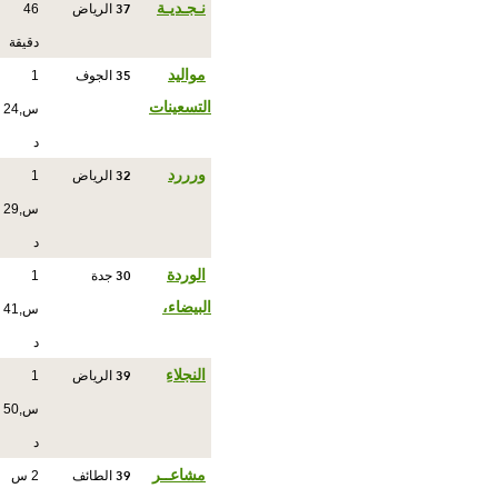
37
نـجـديـة
الرياض
46
دقيقة
35
مواليد
الجوف
1
التسعينات
س,24
د
32
ورررد
الرياض
1
س,29
د
30
الوردة
جدة
1
البيضاء،
س,41
د
39
النجلاءِ
الرياض
1
س,50
د
39
مشاعــر
الطائف
2 س