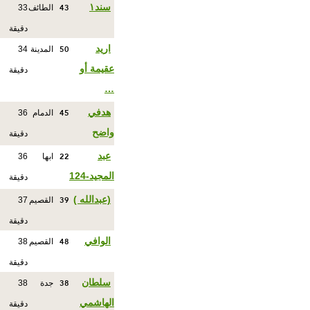
43
سند١
الطائف
33
دقيقة
50
اريد
المدينة
34
عقيمة أو
دقيقة
…
45
هدفي
الدمام
36
واضح
دقيقة
22
عبد
ابها
36
المجيد-124
دقيقة
39
(عبدالله )
القصيم
37
دقيقة
48
الوافي
القصيم
38
دقيقة
38
سلطان
جدة
38
الهاشمي
دقيقة