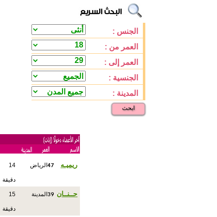
الجنس :
العمر من :
العمر إلى :
الجنسية :
المدينة :
ابحث
47
ريميـه
الرياض
14
دقيقة
39
حــنــان
المدينة
15
دقيقة