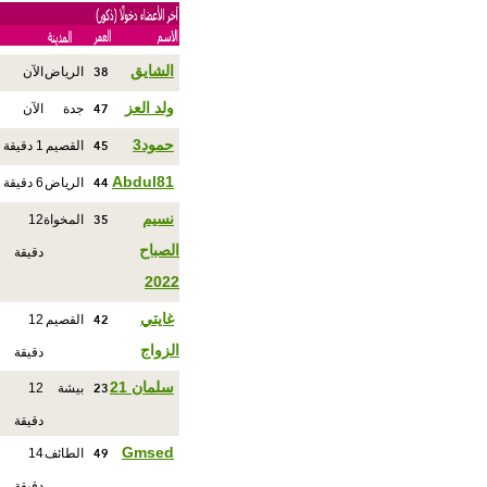
38
الشايق
الرياض
الآن
47
ولد العز
جدة
الآن
45
حمود3
القصيم
1 دقيقة
44
Abdul81
الرياض
6 دقيقة
35
نسيم
المخواة
12
الصباح
دقيقة
2022
42
غايتي
القصيم
12
الزواج
دقيقة
23
سلمان 21
بيشة
12
دقيقة
49
Gmsed
الطائف
14
دقيقة