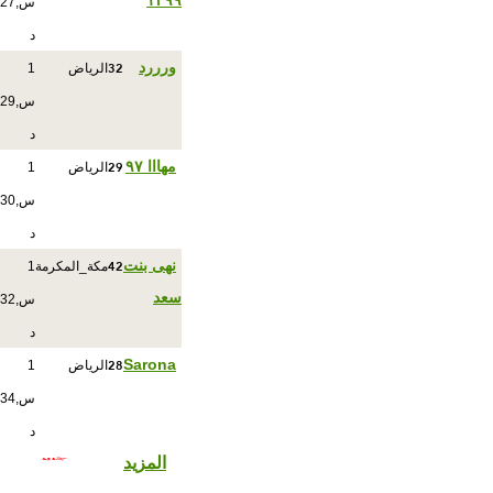
١٣٩٩
س,27
د
32
ورررد
الرياض
1
س,29
د
29
مهااا ٩٧
الرياض
1
س,30
د
42
نهى بنت
مكة_المكرمة
1
سعد
س,32
د
28
Sarona
الرياض
1
س,34
د
المزيد