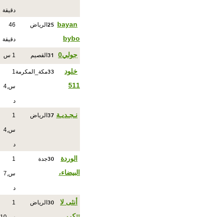
دقيقة
25
bayan
الرياض
46
bybo
دقيقة
31
جولي0
القصيم
1 س
33
خلود
مكة_المكرمة
1
511
س,4
د
37
نـجـديـة
الرياض
1
س,4
د
30
الوردة
جدة
1
البيضاء،
س,7
د
30
أنثى لا
الرياض
1
تتكرر