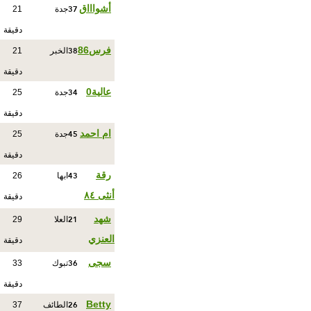
37
أشواااق
جدة
21
دقيقة
38
فرس86
الخبر
21
دقيقة
34
عالية0
جدة
25
دقيقة
45
ام احمد
جدة
25
دقيقة
43
رقة
ابها
26
أنثى ٨٤
دقيقة
21
شهد
العلا
29
العنزي
دقيقة
36
سجى
تبوك
33
دقيقة
26
Betty
الطائف
37