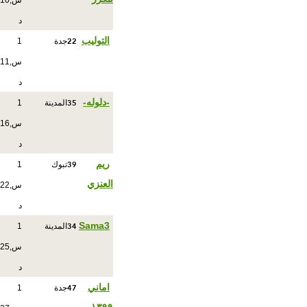
س,10
د
22
التوليب
جدة
1
س,11
د
35
-دلوله-
المدينة
1
س,16
د
39
ريم
تبوك
1
العنزي
س,22
د
34
Sama3
المدينة
1
س,25
د
47
اماني
جدة
1