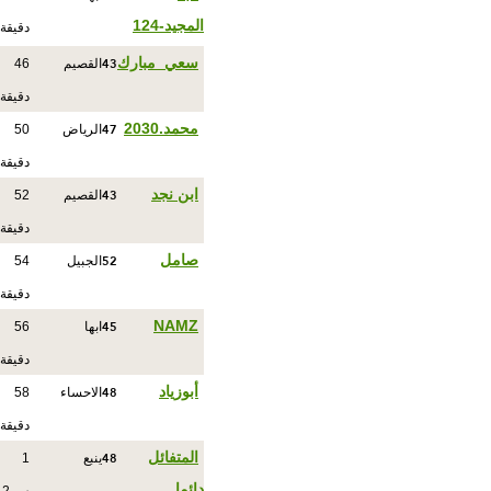
المجيد-124
دقيقة
43
سعي_مبارك
القصيم
46
دقيقة
47
محمد.2030
الرياض
50
دقيقة
43
ابن نجد
القصيم
52
دقيقة
52
صامل
الجبيل
54
دقيقة
45
NAMZ
ابها
56
دقيقة
48
أبوزياد
الاحساء
58
دقيقة
48
المتفائل
ينبع
1
دائما