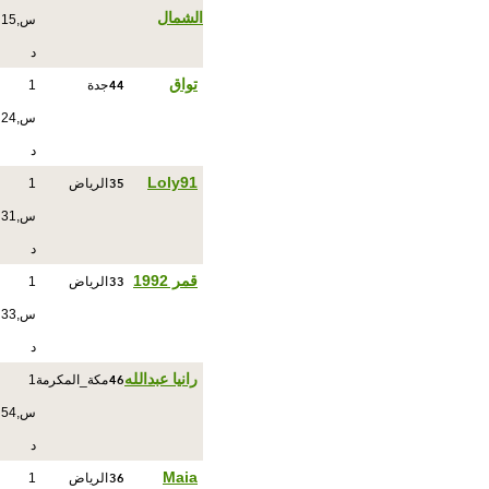
الشمال
س,15
د
44
تواق
جدة
1
س,24
د
35
Loly91
الرياض
1
س,31
د
33
قمر 1992
الرياض
1
س,33
د
46
رانيا عبدالله
مكة_المكرمة
1
س,54
د
36
Maia
الرياض
1