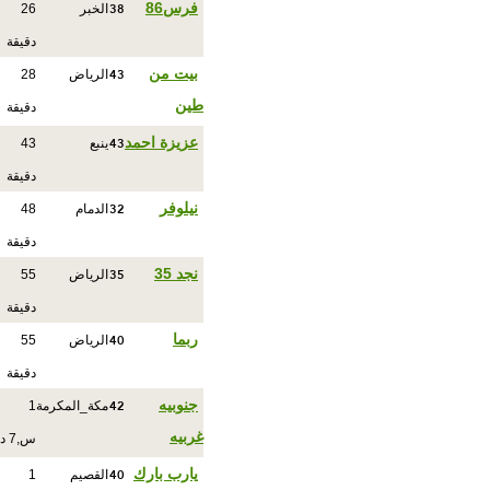
38
فرس86
الخبر
26
دقيقة
43
بيت من
الرياض
28
طين
دقيقة
43
عزيزة احمد
ينبع
43
دقيقة
32
نيلوفر
الدمام
48
دقيقة
35
نجد 35
الرياض
55
دقيقة
40
ربما
الرياض
55
دقيقة
42
جنوبيه
مكة_المكرمة
1
غربيه
س,7 د
40
يارب بارك
القصيم
1