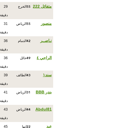
55
متفائل 222
الخرج
29
دقيقة
55
منصور
الرياض
31
دقيقة
42
نـاصــر
الدمام
36
دقيقة
49
الراجي ٤
حائل
36
دقيقة
43
سند١
الطائف
39
دقيقة
31
بندر BBB
الرياض
41
دقيقة
44
Abdul81
الرياض
43
دقيقة
22
عبد
ابها
45