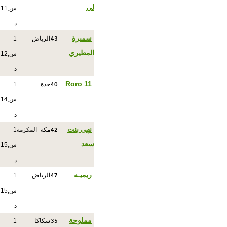
لي
س,11
د
43
سميرة
الرياض
1
المطيري
س,12
د
40
Roro 11
جدة
1
س,14
د
42
نهى بنت
مكة_المكرمة
1
سعد
س,15
د
47
ريميـه
الرياض
1
س,15
د
35
مملوحة
سكاكا
1