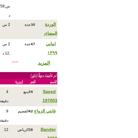
س,58
د
30
الوردة
جدة
2 س
البيضاء،
47
اماني
جدة
2 س
١٣٩٩
,12 د
المزيد
54
Saeed
ينبع
4
197003
دقيقة
42
غايتي الزواج
القصيم
9
دقيقة
38
Bander
الرياض
12