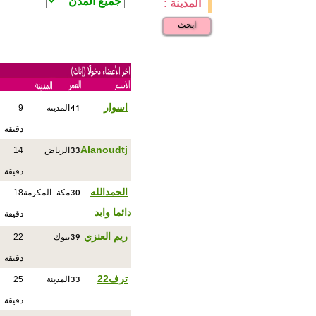
المدينة :
ابحث
41
اسوار
المدينة
9
دقيقة
33
Alanoudtj
الرياض
14
دقيقة
30
الحمدالله
مكة_المكرمة
18
دائما وابد
دقيقة
39
ريم العنزي
تبوك
22
دقيقة
33
ترف22
المدينة
25
دقيقة