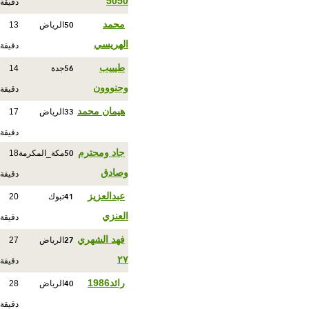
5050
دقيقة
50
محمد
الرياض
13
الهريسي
دقيقة
56
طيييب
جدة
14
وحنووون
دقيقة
33
هيمان محمد
الرياض
17
دقيقة
50
جاد ومحترم
مكة_المكرمة
18
وصادق
دقيقة
41
عبدالعزيز
تبوك
20
العنزي
دقيقة
27
فهد الشهري
الرياض
27
٢٧
دقيقة
40
رائد1986
الرياض
28
دقيقة