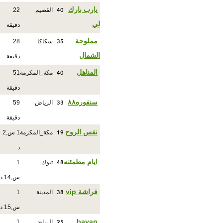
40
يارب بارك
القصيم
22
لي
دقيقة
35
مملوحة
سكاكا
28
الشمال
دقيقة
40
المناهل
مكة_المكرمة
51
دقيقة
33
سنفوره٨٨
الرياض
59
دقيقة
19
نفس الروح
مكة_المكرمة
1 س,2
د
48
ايام مطمئنه
تبوك
1
س,14 د
38
فراشة vip
المدينة
1
س,15 د
25
bayan
الرياض
1