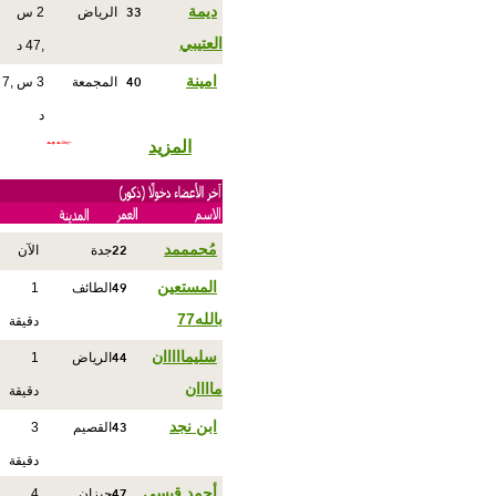
33
ديمة
الرياض
2 س
العتيبي
,47 د
40
امينة
المجمعة
3 س ,7
د
المزيد
22
مُحمممد
جدة
الآن
49
المستعين
الطائف
1
بالله77
دقيقة
44
سليمااااان
الرياض
1
ماااان
دقيقة
43
ابن نجد
القصيم
3
دقيقة
47
أحمد قيسي
جيزان
4