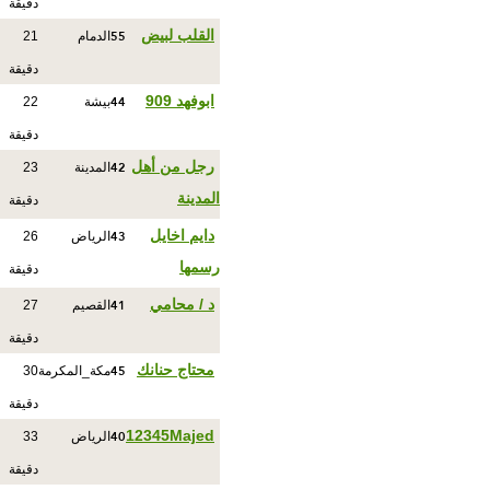
دقيقة
55
القلب لبيض
الدمام
21
دقيقة
44
ابوفهد 909
بيشة
22
دقيقة
42
رجل من أهل
المدينة
23
المدينة
دقيقة
43
دايم اخايل
الرياض
26
رسمها
دقيقة
41
د / محامي
القصيم
27
دقيقة
45
محتاج حنانك
مكة_المكرمة
30
دقيقة
40
12345Majed
الرياض
33
دقيقة