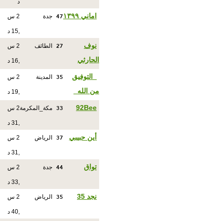
د
47
اماني ١٣٩٩
جدة
2 س
,15 د
27
نوف
الطائف
2 س
الحارثي
,16 د
35
_التوفيق
المدينة
2 س
من الله_
,19 د
33
92Bee
مكة_المكرمة
2 س
,31 د
37
أين حبيبي
الرياض
2 س
,31 د
44
تواق
جدة
2 س
,33 د
35
نجد 35
الرياض
2 س
,40 د