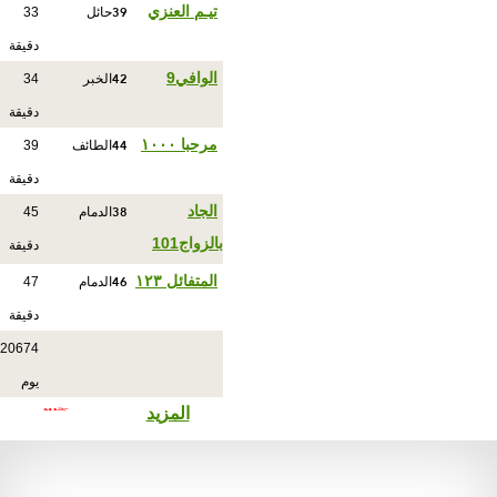
39
تيـم العنزي
حائل
33
دقيقة
42
الوافي9
الخبر
34
دقيقة
44
مرحبا ١٠٠٠
الطائف
39
دقيقة
38
الجاد
الدمام
45
بالزواج101
دقيقة
46
المتفائل ١٢٣
الدمام
47
دقيقة
20674
يوم
المزيد