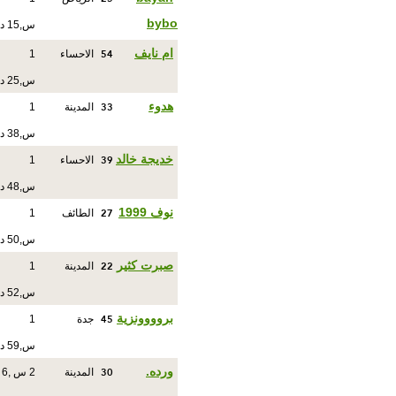
bybo
س,15 د
54
ام نايف
الاحساء
1
س,25 د
33
هدوء
المدينة
1
س,38 د
39
خديجة خالد
الاحساء
1
س,48 د
27
نوف 1999
الطائف
1
س,50 د
22
صبرت كثير
المدينة
1
س,52 د
45
بروووونزية
جدة
1
س,59 د
30
ورده.
المدينة
2 س ,6