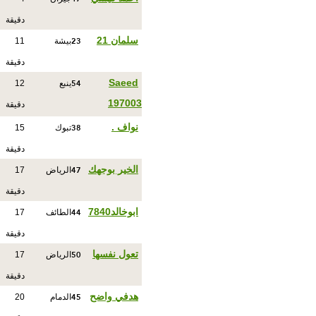
دقيقة
23
سلمان 21
بيشة
11
دقيقة
54
Saeed
ينبع
12
197003
دقيقة
38
نواف .
تبوك
15
دقيقة
47
الخير بوجهك
الرياض
17
دقيقة
44
ابوخالد7840
الطائف
17
دقيقة
50
تعول نفسها
الرياض
17
دقيقة
45
هدفي واضح
الدمام
20