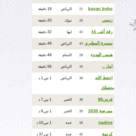
bayan bybo
الرياض
18 دقيقة
25
رنيمي
تبوك
20 دقيقة
26
رقة أنثى ٨٤
ابها
32 دقيقة
43
سميرة المطيري
الرياض
48 دقيقة
43
همس الهدوء
الدمام
48 دقيقة
28
امل ..
الرياض
56 دقيقة
34
احفظ الله
الرياض
1 س,1 د
38
يحفظك
فرس86
الخبر
1 س,7 د
38
ممرضة 2030
الخبر
1 س,9 د
39
nadine
جدة
1 س,10 د
58
كريمة
جدة
1 س,37 د
42