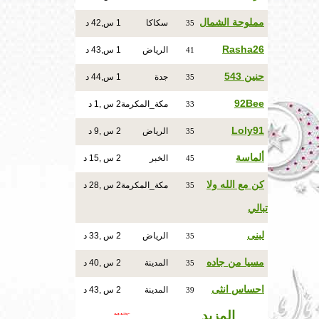
مملوحة الشمال
سكاكا
1 س,42 د
35
Rasha26
الرياض
1 س,43 د
41
حنين 543
جدة
1 س,44 د
35
92Bee
مكة_المكرمة
2 س ,1 د
33
Loly91
الرياض
2 س ,9 د
35
ألماسة
الخبر
2 س ,15 د
45
كن مع الله ولا
مكة_المكرمة
2 س ,28 د
35
تبالي
لبنى
الرياض
2 س ,33 د
35
مسيا من جاده
المدينة
2 س ,40 د
35
احساس انثى
المدينة
2 س ,43 د
39
المزيد