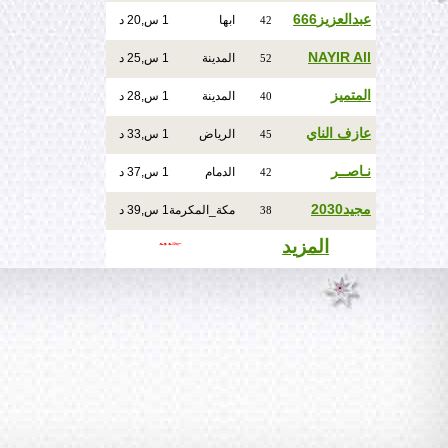
عبدالعزيز666
ابها
1 س,20 د
42
NAYIR All
المدينة
1 س,25 د
52
المتميز
المدينة
1 س,28 د
40
عازف الناي
الرياض
1 س,33 د
45
نـاصــر
الدمام
1 س,37 د
42
مجيد2030
مكة_المكرمة
1 س,39 د
38
المزيد