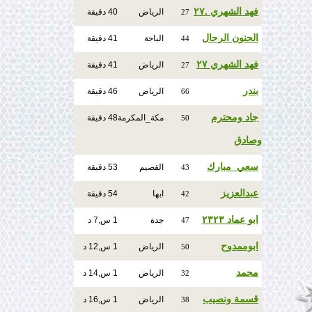
فهد الشهري .٢٧
الرياض
40 دقيقة
27
الحنون الرحال
الباحة
41 دقيقة
44
فهد الشهري ٢٧
الرياض
41 دقيقة
27
بندر
الرياض
46 دقيقة
66
جاد ومحترم
مكة_المكرمة
48 دقيقة
50
وصادق
سعي_مبارك
القصيم
53 دقيقة
43
عبدالعزيز
ابها
54 دقيقة
42
ابو عماد ٢٣٢٣
جدة
1 س,7 د
47
ابوممدوح
الرياض
1 س,12 د
50
‏محمد
الرياض
1 س,14 د
32
قسمة ونصيب
الرياض
1 س,16 د
38