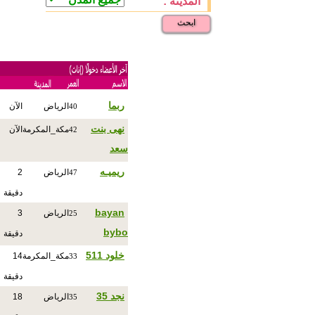
المدينة :
ابحث
ربما
الرياض
الآن
40
نهى بنت
مكة_المكرمة
الآن
42
سعد
ريميـه
الرياض
2
47
دقيقة
bayan
الرياض
3
25
bybo
دقيقة
خلود 511
مكة_المكرمة
14
33
دقيقة
نجد 35
الرياض
18
35