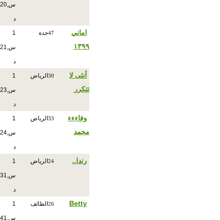
س,20
د
اماني
جدة
1
47
١٣٩٩
س,21
د
أنثى لا
الرياض
1
30
تتكرر
س,23
د
وفاءءء
الرياض
1
33
محمد
س,24
د
رندا..
الرياض
1
24
س,31
د
Betty
الطائف
1
26
س,41