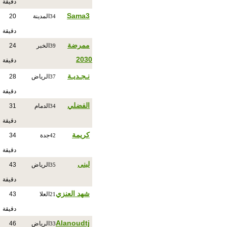
دقيقة
Sama3
المدينة
20
34
دقيقة
ممرضة
الخبر
24
39
2030
دقيقة
نـجـديـة
الرياض
28
37
دقيقة
الفضلي
الدمام
31
34
دقيقة
كريمة
جدة
34
42
دقيقة
لبنى
الرياض
43
35
دقيقة
شهد العنزي
العلا
43
21
دقيقة
Alanoudtj
الرياض
46
33