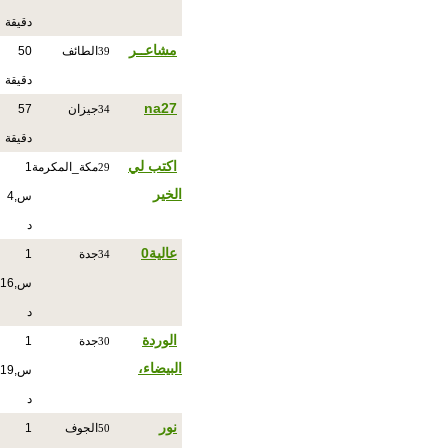
دقيقة
مشاعــر
الطائف
50
39
دقيقة
na27
جيزان
57
34
دقيقة
اكتب لي
مكة_المكرمة
1
29
الخير
س,4
د
عالية0
جدة
1
34
س,16
د
الوردة
جدة
1
30
البيضاء،
س,19
د
نور
الجوف
1
50