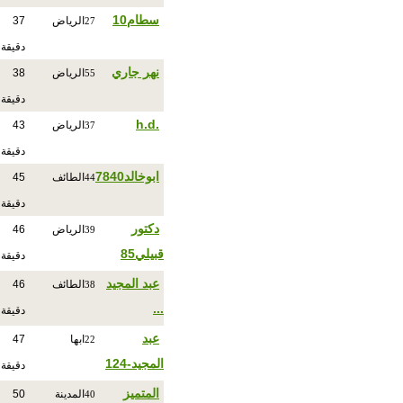
سطام10
الرياض
37
27
دقيقة
نهر جاري
الرياض
38
55
دقيقة
.h.d
الرياض
43
37
دقيقة
ابوخالد7840
الطائف
45
44
دقيقة
دكتور
الرياض
46
39
قبيلي85
دقيقة
عبد المجيد
الطائف
46
38
...
دقيقة
عبد
ابها
47
22
المجيد-124
دقيقة
المتميز
المدينة
50
40