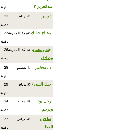
عبدالعزيز ٣
دقيقة
دوسر
الرياض
22
47
دقيقة
محتاج حنانك
مكة_المكرمة
23
45
دقيقة
جاد ومحترم
مكة_المكرمة
26
50
وصادق
دقيقة
د / محامي
القصيم
28
41
دقيقة
حبك الشيء
الرياض
29
57
دقيقة
رجل يود
المدينة
34
49
ويرحم
دقيقة
صاحب
الرياض
37
45
الحظ
دقيقة