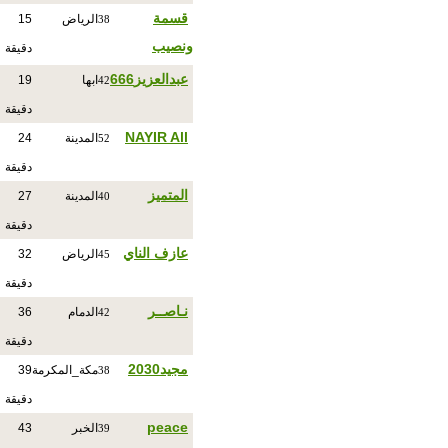
قسمة
الرياض
15
38
ونصيب
دقيقة
عبدالعزيز666
ابها
19
42
دقيقة
NAYIR All
المدينة
24
52
دقيقة
المتميز
المدينة
27
40
دقيقة
عازف الناي
الرياض
32
45
دقيقة
نـاصــر
الدمام
36
42
دقيقة
مجيد2030
مكة_المكرمة
39
38
دقيقة
peace
الخبر
43
39