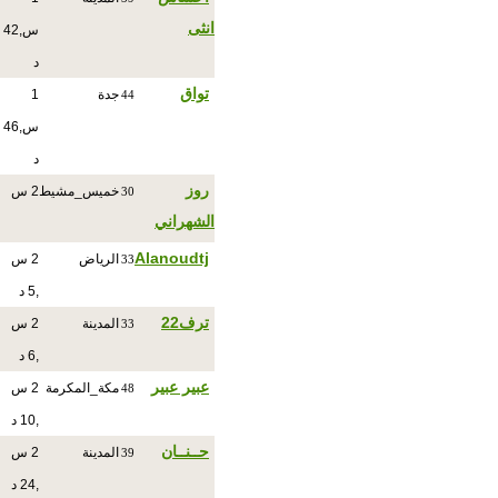
انثى
س,42
د
تواق
جدة
1
44
س,46
د
روز
خميس_مشيط
2 س
30
الشهراني
Alanoudtj
الرياض
2 س
33
,5 د
ترف22
المدينة
2 س
33
,6 د
عبير عبير
مكة_المكرمة
2 س
48
,10 د
حــنــان
المدينة
2 س
39
,24 د