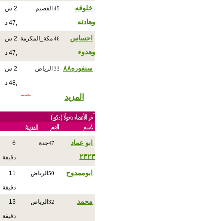
خلوقه
القصيم
2 س
45
وهادئه
,47 د
احساس
مكة_المكرمة
2 س
46
وهدوء
,47 د
سنفوره٨٨
الرياض
2 س
33
,48 د
المزيد
ابو عماد
جدة
6
47
٢٣٢٣
دقيقة
ابوممدوح
الرياض
11
50
دقيقة
‏محمد
الرياض
13
32
دقيقة