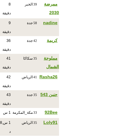
ممرضة
الخبر
8
39
2030
دقيقة
nadine
جدة
9
58
دقيقة
كريمة
جدة
36
42
دقيقة
مملوحة
سكاكا
41
35
الشمال
دقيقة
Rasha26
الرياض
42
41
دقيقة
حنين 543
جدة
43
35
دقيقة
92Bee
مكة_المكرمة
1 س
33
Loly91
الرياض
1 س,8
35
د