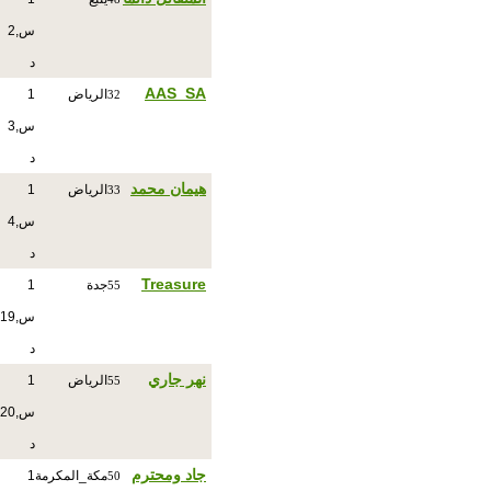
س,2
د
AAS_SA
الرياض
1
32
س,3
د
هيمان محمد
الرياض
1
33
س,4
د
Treasure
جدة
1
55
س,19
د
نهر جاري
الرياض
1
55
س,20
د
جاد ومحترم
مكة_المكرمة
1
50