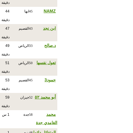
دقيقة
NAMZ
ابها
44
45
دقيقة
ابن نجد
القصيم
47
43
دقيقة
د.صالح
الرياض
49
33
دقيقة
تعول نفسها
الرياض
51
50
دقيقة
حمود3
القصيم
53
45
دقيقة
أبو محمد ٥٢
جيزان
59
52
دقيقة
محمد
جدة
1 س
58
الغامدي جدة
المتفائل دائما
ينبع
1
48