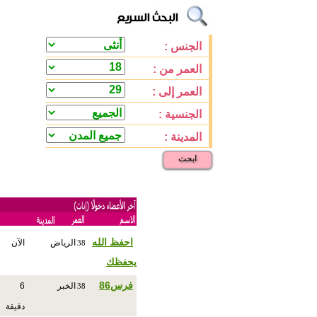
الجنس :
العمر من :
العمر إلى :
الجنسية :
المدينة :
ابحث
احفظ الله
الرياض
الآن
38
يحفظك
فرس86
الخبر
6
38
دقيقة