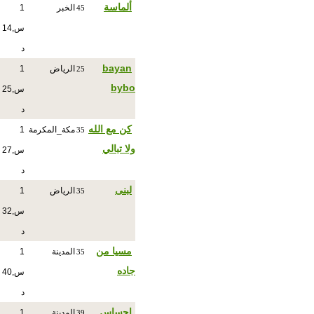
ألماسة
الخبر
1
45
س,14
د
bayan
الرياض
1
25
bybo
س,25
د
كن مع الله
مكة_المكرمة
1
35
ولا تبالي
س,27
د
لبنى
الرياض
1
35
س,32
د
مسيا من
المدينة
1
35
جاده
س,40
د
احساس
المدينة
1
39