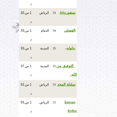
د
سنفوره٨٨
الرياض
1 س,32
33
د
الفضلي
الدمام
1 س,33
34
د
-دلوله-
المدينة
1 س,33
35
د
_التوفيق من
المدينة
1 س,37
35
الله_
د
سليلة المجد
الرياض
1 س,52
53
د
bayan
الرياض
1 س,55
25
bybo
د