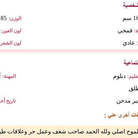
 سم
85 كجم
الوزن:
قمحي
:
لون العين:
عادي
لون الشعر:
دبلوم
أ
ليم:
المهنة:
لق
ير مدخن
تاريخ أخر
وح اصلي ولله الحمد صاحب شغف وعمل حر وعلاقات طيبة