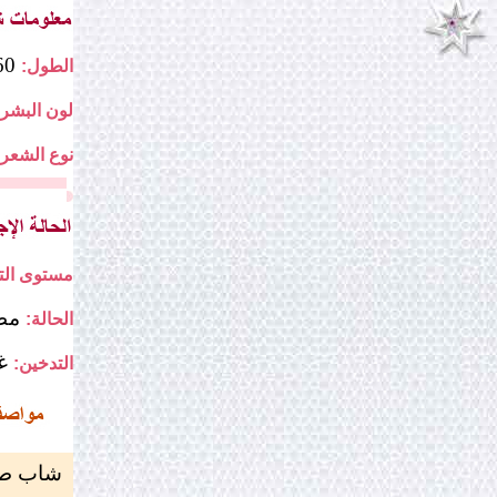
160
الطول:
لون البشرة
نوع الشعر:
مستوى التع
مط
الحالة:
غ
التدخين:
شاب طم