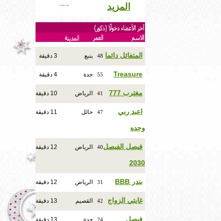
المزيد
المتفائل دائما
ينبع
3 دقيقة
48
Treasure
جدة
4 دقيقة
55
مغترب 777
الرياض
10 دقيقة
41
اعبد ربي
حائل
11 دقيقة
47
وحده
فيصل الفيصل
الرياض
12 دقيقة
40
2030
بندر BBB
الرياض
12 دقيقة
31
غايتي الزواج
القصيم
13 دقيقة
42
فيصل
جدة
13 دقيقة
24