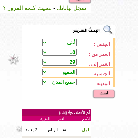
سجل بياناتك
-
نسيت كلمة المرور ؟
الجنس :
العمر من :
العمر إلى :
الجنسية :
المدينة :
ابحث
امل ..
الرياض
2 دقيقة
34