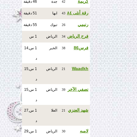
كريمة
جدة
46 دقيقة
42
رقة أنثى ٨٤
ابها
51 دقيقة
43
رنيمي
تبوك
55 دقيقة
26
فرح الرياض
الرياض
1 س
34
فرس86
الخبر
1 س,14
38
د
Waadkh
الرياض
1 س,15
21
د
نصفي الآخر
الرياض
1 س,15
39
د
شهد العنزي
العلا
1 س,27
21
د
لاميه
الرياض
1 س,29
30