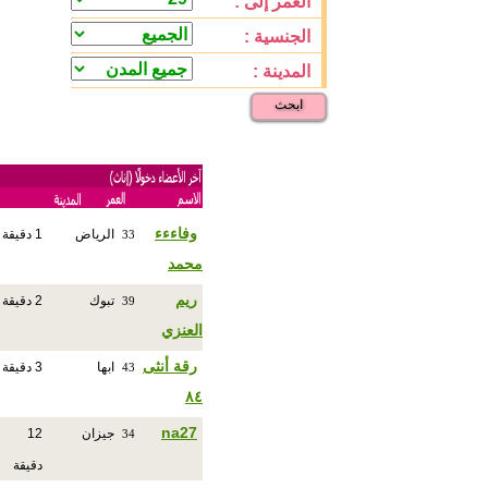
العمر إلى :
الجنسية :
المدينة :
ابحث
وفاءءء
الرياض
1 دقيقة
33
محمد
ريم
تبوك
2 دقيقة
39
العنزي
رقة أنثى
ابها
3 دقيقة
43
٨٤
na27
جيزان
12
34
دقيقة