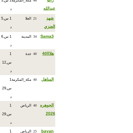
رانيا
مكة_المكرمة
1 س,3
46
عبدالله
د
شهد
العلا
1 س,5
21
العنزي
د
Sama3
المدينة
1 س,6
34
د
هلااا40
جدة
1
40
س,12
د
المناهل
مكة_المكرمة
1
40
س,29
د
الجوهره
الرياض
1
40
2026
س,29
د
bayan
الرياض
1
25