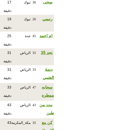
سجى
تبوك
17
36
دقيقة
رنيمي
تبوك
19
26
دقيقة
ام احمد
جدة
25
45
دقيقة
نجد 35
الرياض
31
35
دقيقة
ديمة
الرياض
31
33
العتيبي
دقيقة
سحابه
الرياض
33
47
ممطره
دقيقة
بيت من
الرياض
43
43
طين
دقيقة
كن مع
مكة_المكرمة
43
35