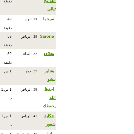
الله ولا
دقيقة
تبالي
سيجما
تبوك
49
23
دقيقة
Sarona
الرياض
58
28
دقيقة
نجلاءء
الطائف
59
32
دقيقة
بشاير
جدة
1 س
37
بيشو
احفظ
الرياض
1 س,1
38
الله
د
يحفظك
حكاية
الرياض
1 س,1
41
شعور
د