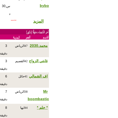
bybo
س,30
د
المزيد
محمد.2030
الرياض
3
47
دقيقة
غايتي الزواج
القصيم
3
42
دقيقة
اف الشمالي
حائل
6
41
دقيقة
Mr
الرياض
7
38
boombastic
دقيقة
* حلم *
ابها
8
44
دقيقة