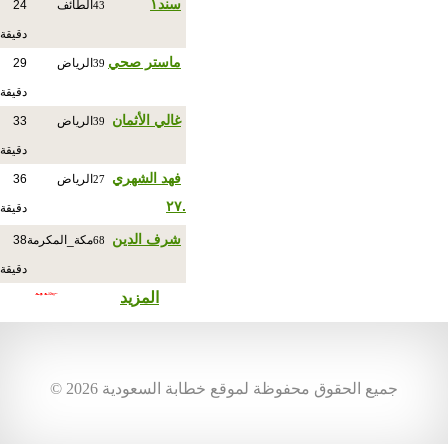
سند١
الطائف
24
43
دقيقة
ماستر صحي
الرياض
29
39
دقيقة
غالي الأثمان
الرياض
33
39
دقيقة
فهد الشهري
الرياض
36
27
.٢٧
دقيقة
شرف الدين
مكة_المكرمة
38
68
دقيقة
المزيد
© جميع الحقوق محفوظة لموقع خطابة السعودية 2026