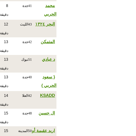
محمد
جدة
8
41
الحربي
دقيقة
البحر ١٣٢٤
الليث
12
43
دقيقة
المتمكن
جدة
13
42
دقيقة
د عبادي
تبوك
13
51
دقيقة
{ سعود
جدة
13
40
الحربي }
دقيقة
KSADD
العلا
14
42
دقيقة
ال حسين
جدة
15
48
دقيقة
اريد عقيمة أو
المدينة
15
50