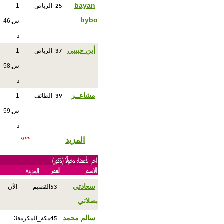
25
bayan
الرياض
1
bybo
س,46
د
37
أين حبيبي
الرياض
1
س,58
د
39
مشاعــر
الطائف
1
س,59
د
المزيد
53
سعادتي
القصيم
الآن
بصلاتي
45
سالم محمد
مكة_المكرمة
3