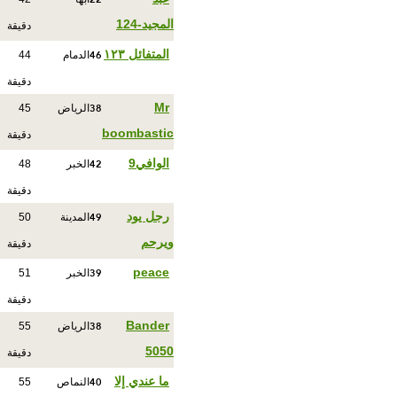
المجيد-124
دقيقة
46
المتفائل ١٢٣
الدمام
44
دقيقة
38
Mr
الرياض
45
boombastic
دقيقة
42
الوافي9
الخبر
48
دقيقة
49
رجل يود
المدينة
50
ويرحم
دقيقة
39
peace
الخبر
51
دقيقة
38
Bander
الرياض
55
5050
دقيقة
40
ما عندي إلا
النماص
55