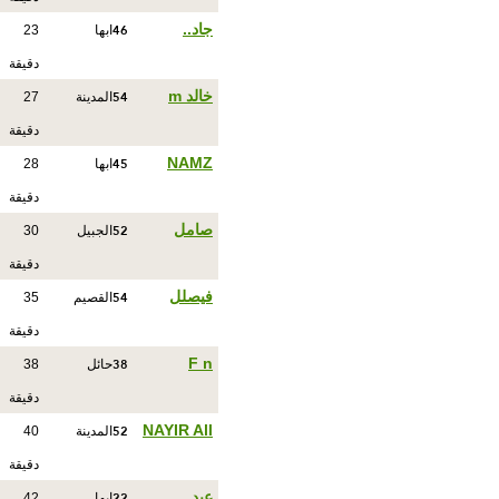
46
جاد..
ابها
23
دقيقة
54
خالد m
المدينة
27
دقيقة
45
NAMZ
ابها
28
دقيقة
52
صامل
الجبيل
30
دقيقة
54
فيصلل
القصيم
35
دقيقة
38
F n
حائل
38
دقيقة
52
NAYIR All
المدينة
40
دقيقة
22
عبد
ابها
42