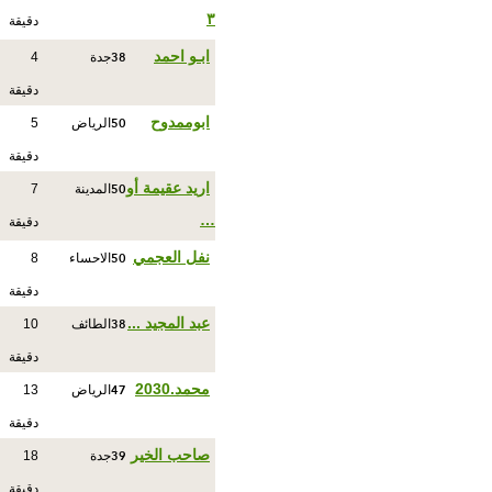
٣
دقيقة
38
ابـو احمد
جدة
4
دقيقة
50
ابوممدوح
الرياض
5
دقيقة
50
اريد عقيمة أو
المدينة
7
…
دقيقة
50
نفل العجمي
الاحساء
8
دقيقة
38
عبد المجيد ...
الطائف
10
دقيقة
47
محمد.2030
الرياض
13
دقيقة
39
صاحب الخير
جدة
18
دقيقة