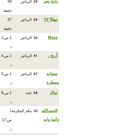
29
دانة نجد
الرياض
56
دقيقة
29
مهااا ٩٧
الرياض
57
دقيقة
36
Maia
الرياض
1 س,1
د
41
أريج .
الرياض
1 س,4
د
47
سحابه
الرياض
1 س,5
ممطره
د
44
تواق
جدة
1 س,9
د
30
الحمدالله
مكة_المكرمة
1
دائما وابد
س,17
د