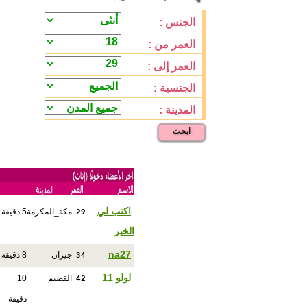
الجنس :
العمر من :
العمر إلى :
الجنسية :
المدينة :
ابحث
29
اكتب لي
مكة_المكرمة
5 دقيقة
الخير
34
na27
جيزان
8 دقيقة
42
لولو 11
القصيم
10
دقيقة