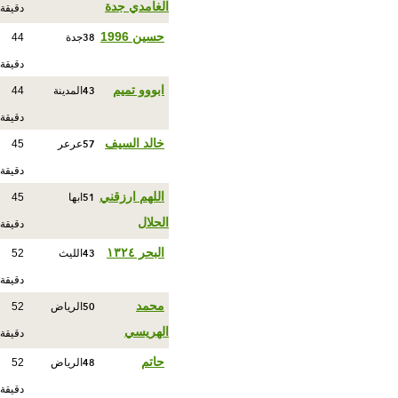
الغامدي جدة
دقيقة
38
حسين 1996
جدة
44
دقيقة
43
ابووو تميم
المدينة
44
دقيقة
57
خالد السيف
عرعر
45
دقيقة
51
اللهم ارزقني
ابها
45
الحلال
دقيقة
43
البحر ١٣٢٤
الليث
52
دقيقة
50
محمد
الرياض
52
الهريسي
دقيقة
48
حاتم
الرياض
52
دقيقة