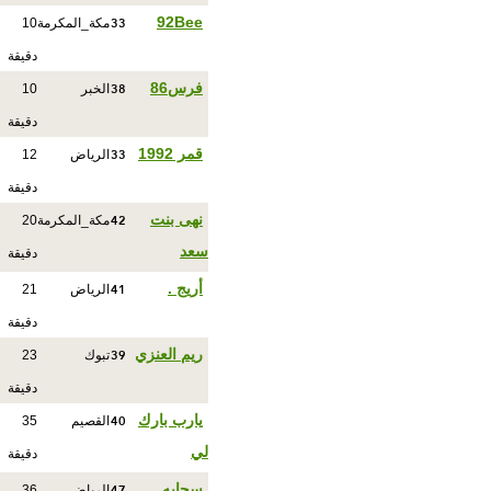
33
92Bee
مكة_المكرمة
10
دقيقة
38
فرس86
الخبر
10
دقيقة
33
قمر 1992
الرياض
12
دقيقة
42
نهى بنت
مكة_المكرمة
20
سعد
دقيقة
41
أريج .
الرياض
21
دقيقة
39
ريم العنزي
تبوك
23
دقيقة
40
يارب بارك
القصيم
35
لي
دقيقة
47
سحابه
الرياض
36