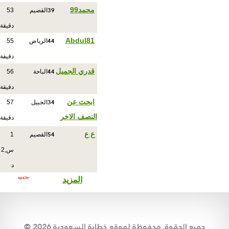
39
محمد99
القصيم
53
دقيقة
44
Abdul81
الرياض
55
دقيقة
44
قدري الجميل
الباحة
56
دقيقة
34
ابحث عن
الجبيل
57
النصف الاخر
دقيقة
54
ع ع
القصيم
1
س,2
د
المزيد
© جميع الحقوق محفوظة لموقع خطابة السعودية 2026