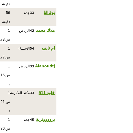
دقيقة
33
نوفااانا
جدة
56
دقيقة
42
ملاك محمد
الرياض
1
س,3 د
54
ام نايف
الاحساء
1
س,7 د
33
Alanoudtj
الرياض
1
س,15
د
33
خلود 511
مكة_المكرمة
1
س,21
د
45
بروووونزية
جدة
1
س,30