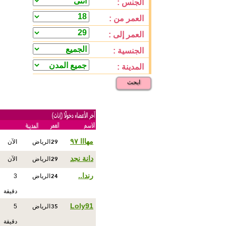
الجنس :
العمر من :
العمر إلى :
الجنسية :
المدينة :
ابحث
29
مهااا ٩٧
الرياض
الآن
29
دانة نجد
الرياض
الآن
24
رندا..
الرياض
3
دقيقة
35
Loly91
الرياض
5
دقيقة