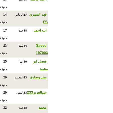
دقيقة
27
فهد الشهري
الرياض
14
.٢٧
دقيقة
38
ابـو احمد
جدة
17
دقيقة
54
Saeed
ينبع
23
197003
دقيقة
50
فيصل ابو
ابها
25
محمد
دقيقة
43
سند وصادق
القصيم
29
دقيقة
53
عبدالعزيز233
الدمام
29
دقيقة
58
محمد
جدة
32