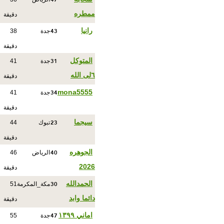
ممطره
دقيقة
43
رانيا
جدة
38
دقيقة
31
المتوكل
جدة
41
٦لى الله
دقيقة
34
mona5555
جدة
41
دقيقة
23
سيجما
تبوك
44
دقيقة
40
الجوهره
الرياض
46
2026
دقيقة
30
الحمدالله
مكة_المكرمة
51
دائما وابد
دقيقة
47
اماني ١٣٩٩
جدة
55