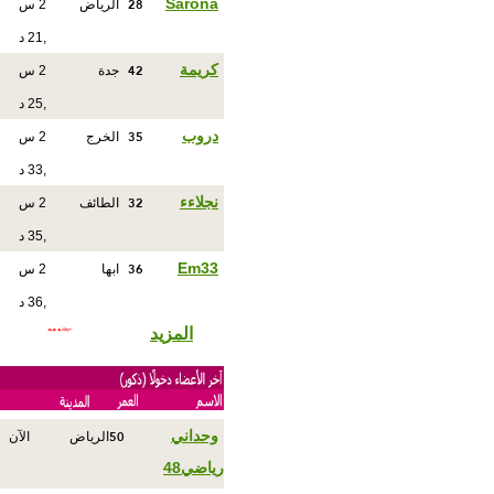
28
Sarona
الرياض
2 س
,21 د
42
كريمة
جدة
2 س
,25 د
35
دروب
الخرج
2 س
,33 د
32
نجلاءء
الطائف
2 س
,35 د
36
Em33
ابها
2 س
,36 د
المزيد
50
وحداني
الرياض
الآن
رياضي48