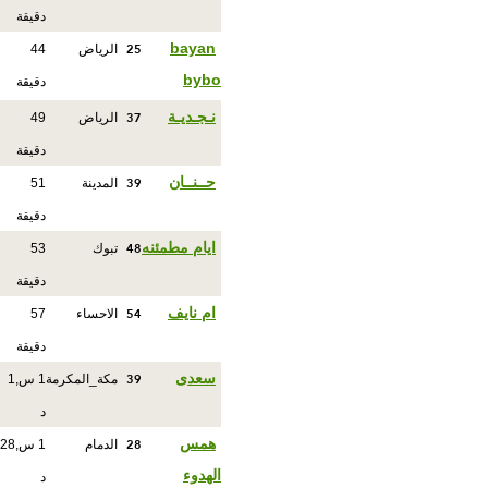
دقيقة
25
bayan
الرياض
44
bybo
دقيقة
37
نـجـديـة
الرياض
49
دقيقة
39
حــنــان
المدينة
51
دقيقة
48
ايام مطمئنه
تبوك
53
دقيقة
54
ام نايف
الاحساء
57
دقيقة
39
سعدى
مكة_المكرمة
1 س,1
د
28
همس
الدمام
1 س,28
الهدوء
د