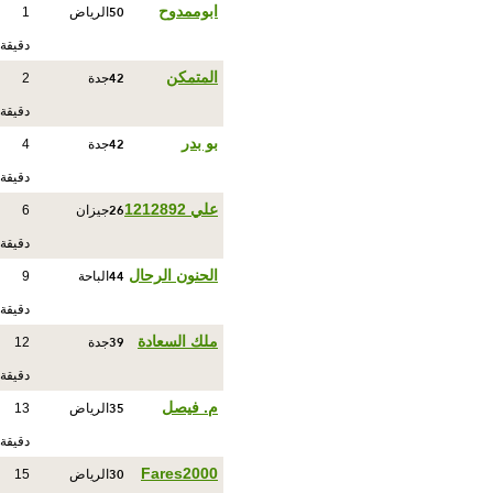
50
ابوممدوح
الرياض
1
دقيقة
42
المتمكن
جدة
2
دقيقة
42
بو بدر
جدة
4
دقيقة
26
علي 1212892
جيزان
6
دقيقة
44
الحنون الرحال
الباحة
9
دقيقة
39
ملك السعادة
جدة
12
دقيقة
35
م. فيصل
الرياض
13
دقيقة
30
Fares2000
الرياض
15