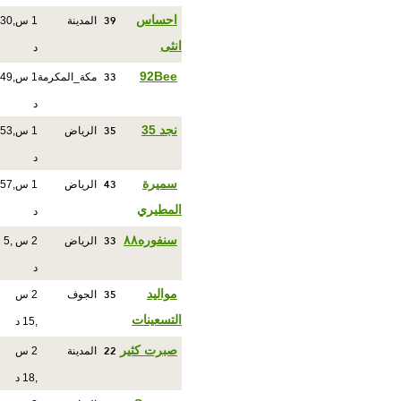
39
احساس
المدينة
1 س,30
انثى
د
33
92Bee
مكة_المكرمة
1 س,49
د
35
نجد 35
الرياض
1 س,53
د
43
سميرة
الرياض
1 س,57
المطيري
د
33
سنفوره٨٨
الرياض
2 س ,5
د
35
مواليد
الجوف
2 س
التسعينات
,15 د
22
صبرت كثير
المدينة
2 س
,18 د