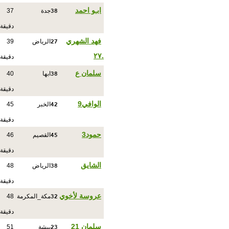
38
ابـو احمد
جدة
37
دقيقة
27
فهد الشهري
الرياض
39
.٢٧
دقيقة
38
سلمان ع
ابها
40
دقيقة
42
الوافي9
الخبر
45
دقيقة
45
حمود3
القصيم
46
دقيقة
38
الشايق
الرياض
48
دقيقة
32
عروسة لأخوي
مكة_المكرمة
48
دقيقة
23
سلمان 21
بيشة
51