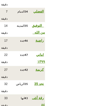
دقيقة
34
الفضلي
الدمام
7
دقيقة
35
_التوفيق
المدينة
14
من الله_
دقيقة
46
راضية
جدة
17
دقيقة
47
اماني
جدة
22
١٣٩٩
دقيقة
42
كريمة
جدة
27
دقيقة
35
نجد 35
الرياض
32
دقيقة
43
رقة أنثى
ابها
33
٨٤
دقيقة