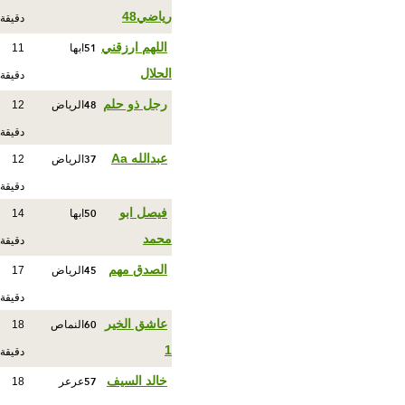
رياضي48
دقيقة
51
اللهم ارزقني
ابها
11
الحلال
دقيقة
48
رجل ذو حلم
الرياض
12
دقيقة
37
عبدالله Aa
الرياض
12
دقيقة
50
فيصل ابو
ابها
14
محمد
دقيقة
45
الصدق مهم
الرياض
17
دقيقة
60
عاشق الخير
النماص
18
1
دقيقة
57
خالد السيف
عرعر
18