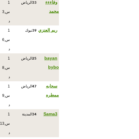
33
وفاءءء
الرياض
1
محمد
س,3
د
39
ريم العنزي
تبوك
1
س,6
د
25
bayan
الرياض
1
bybo
س,8
د
47
سحابه
الرياض
1
ممطره
س,9
د
34
Sama3
المدينة
1
س,13
د