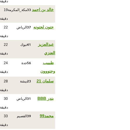
دقيقة
33
خالد بن احمد
مكة_المكرمة
19
دقيقة
37
حنون لحنونه
الرياض
22
دقيقة
41
عبدالعزيز
تبوك
22
العنزي
دقيقة
56
طيييب
جدة
24
وحنووون
دقيقة
23
سلمان 21
بيشة
28
دقيقة
31
بندر BBB
الرياض
30
دقيقة
39
محمد99
القصيم
33
دقيقة