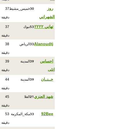
30
روز
خميس_مشيط
37
الشهراني
دقيقة
53
تهاني ٢٢٢٢
تبوك
37
دقيقة
33
Alanoudtj
الرياض
38
دقيقة
39
احساس
المدينة
39
انثى
دقيقة
39
حــنــان
المدينة
44
دقيقة
21
شهد العنزي
العلا
45
دقيقة
33
92Bee
مكة_المكرمة
53
دقيقة