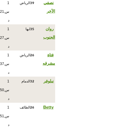
39
نصفي
الرياض
1
الآخر
س,21
د
35
روان
ابها
1
الجنوب
س,27
د
26
فتاة
الرياض
1
مشرقه
س,37
د
32
نيلوفر
الدمام
1
س,50
د
26
Betty
الطائف
1
س,51
د