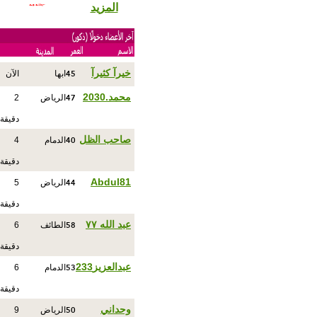
المزيد
45
خيرآ كثيرآ
ابها
الآن
47
محمد.2030
الرياض
2
دقيقة
40
صاحب الظل
الدمام
4
دقيقة
44
Abdul81
الرياض
5
دقيقة
58
عبد الله ٧٧
الطائف
6
دقيقة
53
عبدالعزيز233
الدمام
6
دقيقة
50
وحداني
الرياض
9