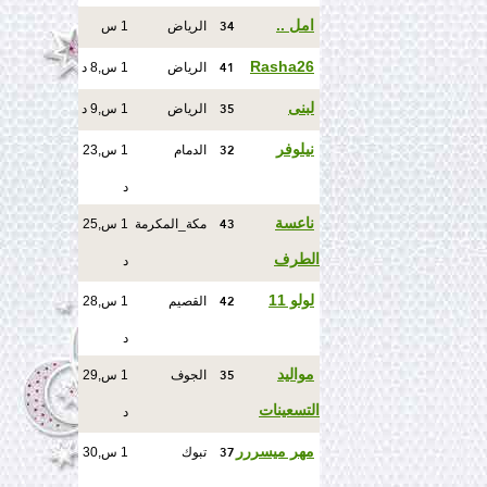
34
امل ..
الرياض
1 س
41
Rasha26
الرياض
1 س,8 د
35
لبنى
الرياض
1 س,9 د
32
نيلوفر
الدمام
1 س,23
د
43
ناعسة
مكة_المكرمة
1 س,25
الطرف
د
42
لولو 11
القصيم
1 س,28
د
35
مواليد
الجوف
1 س,29
التسعينات
د
37
مهر ميسررر
تبوك
1 س,30