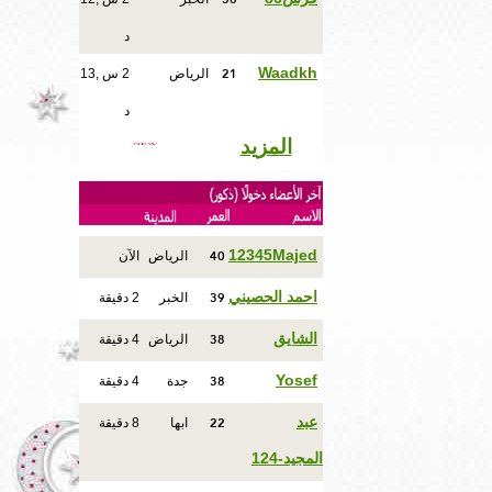
د
21
Waadkh
الرياض
2 س ,13
د
المزيد
40
12345Majed
الرياض
الآن
39
احمد الحصيني
الخبر
2 دقيقة
38
الشايق
الرياض
4 دقيقة
38
Yosef
جدة
4 دقيقة
22
عبد
ابها
8 دقيقة
المجيد-124