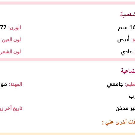
 سم
77 كجم
الوزن:
أبيض
:
لون العين:
عادي
لون الشعر:
جامعي
مو
ليم:
المهنة:
زب
ير مدخن
تاريخ أخر زي