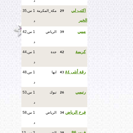
د
29
اكتب لي
مكة_المكرمة
1 س,35
الخير
د
39
مييي
الرياض
1 س,42
د
42
كريمة
جدة
1 س,44
د
43
رقة أنثى ٨٤
ابها
1 س,48
د
26
رنيمي
تبوك
1 س,53
د
34
فرح الرياض
الرياض
1 س,58
د
38
فرس86
الخبر
2 س ,12