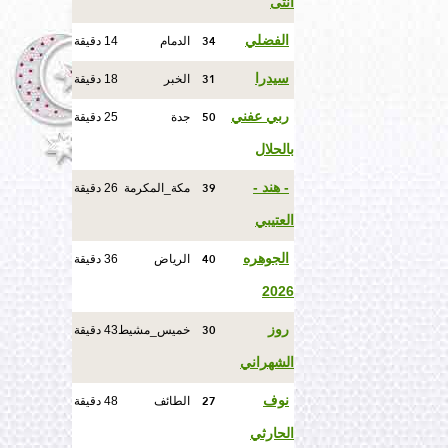
انثى
34
الفضلي
الدمام
14 دقيقة
31
سيدرا
الخبر
18 دقيقة
50
ربي عفني
جدة
25 دقيقة
بالحلال
39
- هند -
مكة_المكرمة
26 دقيقة
العتيبي
40
الجوهره
الرياض
36 دقيقة
2026
30
روز
خميس_مشيط
43 دقيقة
الشهراني
27
نوف
الطائف
48 دقيقة
الحارثي