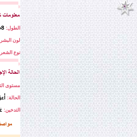
168
الطول:
لون البشرة
نوع الشعر:
مستوى التع
أع
الحالة:
غ
التدخين: