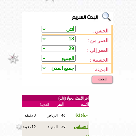
الجنس :
العمر من :
العمر إلى :
الجنسية :
المدينة :
ابحث
40
حياة61
الرياض
8 دقيقة
39
احساس
المدينة
12 دقيقة