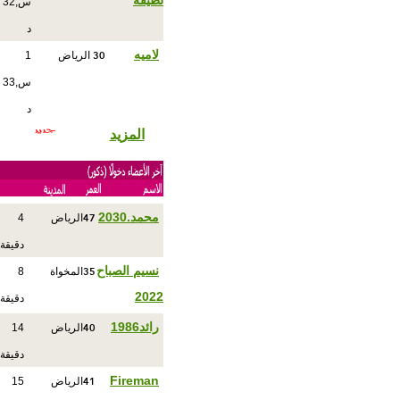
لطيفه
س,32
د
30
لاميه
الرياض
1
س,33
د
المزيد
47
محمد.2030
الرياض
4
دقيقة
35
نسيم الصباح
المخواة
8
2022
دقيقة
40
رائد1986
الرياض
14
دقيقة
41
Fireman
الرياض
15