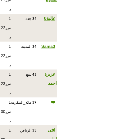
س,21
د
34
عالية0
جدة
1
س,22
د
34
Sama3
المدينة
1
س,22
د
43
عزيزة
ينبع
1
احمد
س,23
د
37
❤️
مكة_المكرمة
1
س,30
د
33
انثى
الرياض
1