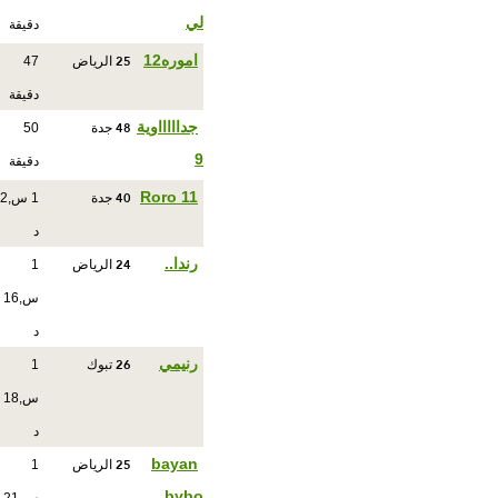
لي
دقيقة
25
اموره12
الرياض
47
دقيقة
48
جداااااوية
جدة
50
9
دقيقة
40
Roro 11
جدة
1 س,2
د
24
رندا..
الرياض
1
س,16
د
26
رنيمي
تبوك
1
س,18
د
25
bayan
الرياض
1
bybo