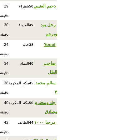
50
دحيم العتيبي
شقراء
29
دقيقة
49
رجل يود
المدينة
30
ويرحم
دقيقة
38
Yosef
جدة
34
دقيقة
40
صاحب
الدمام
34
الظل
دقيقة
45
سالم محمد
مكة_المكرمة
38
٣
دقيقة
50
جاد ومحترم
مكة_المكرمة
40
وصادق
دقيقة
44
مرحبا ١٠٠٠
الطائف
42
دقيقة