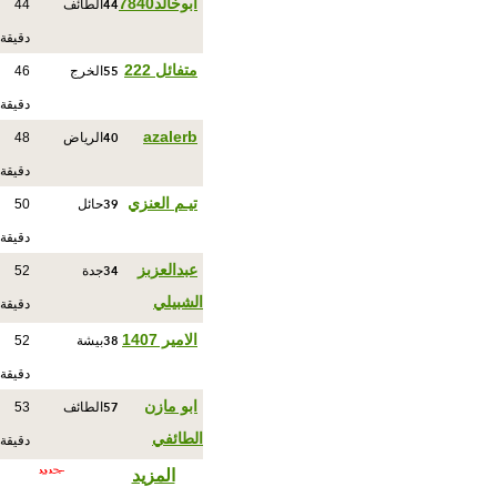
44
ابوخالد7840
الطائف
44
دقيقة
55
متفائل 222
الخرج
46
دقيقة
40
azalerb
الرياض
48
دقيقة
39
تيـم العنزي
حائل
50
دقيقة
34
عبدالعزبز
جدة
52
الشبيلي
دقيقة
38
الامير 1407
بيشة
52
دقيقة
57
ابو مازن
الطائف
53
الطائفي
دقيقة
المزيد