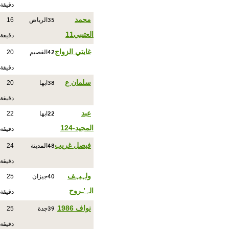
دقيقة
35
محمد
الرياض
16
العتيبي11
دقيقة
42
غايتي الزواج
القصيم
20
دقيقة
38
سلمان ع
ابها
20
دقيقة
22
عبد
ابها
22
المجيد-124
دقيقة
48
فيصل غريب
المدينة
24
دقيقة
40
ولہيہف
جيزان
25
الہ’ـروح
دقيقة
39
نواف 1986
جدة
25
دقيقة