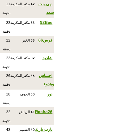
42
نهى بنت
مكة_المكرمة
11
سعد
دقيقة
33
92Bee
مكة_المكرمة
22
دقيقة
38
فرس86
الخبر
22
دقيقة
32
شادية
مكة_المكرمة
23
دقيقة
46
احساس
مكة_المكرمة
26
وهدوء
دقيقة
50
نور
الجوف
28
دقيقة
41
Rasha26
الرياض
32
دقيقة
40
يارب بارك
القصيم
42