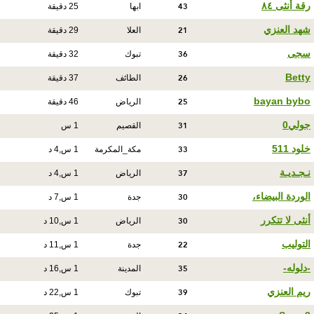
43
رقة أنثى ٨٤
ابها
25 دقيقة
21
شهد العنزي
العلا
29 دقيقة
36
سجى
تبوك
32 دقيقة
26
Betty
الطائف
37 دقيقة
25
bayan bybo
الرياض
46 دقيقة
31
جولي0
القصيم
1 س
33
خلود 511
مكة_المكرمة
1 س,4 د
37
نـجـديـة
الرياض
1 س,4 د
30
الوردة البيضاء،
جدة
1 س,7 د
30
أنثى لا تتكرر
الرياض
1 س,10 د
22
التوليب
جدة
1 س,11 د
35
-دلوله-
المدينة
1 س,16 د
39
ريم العنزي
تبوك
1 س,22 د