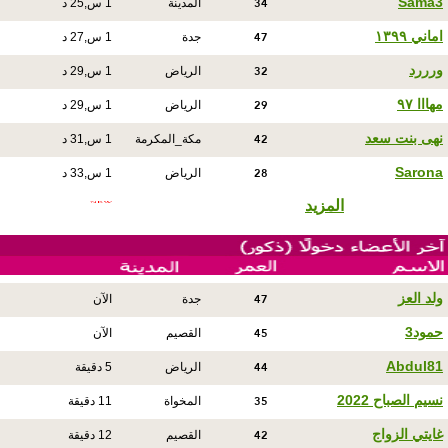
34
Sama3
المدينة
1 س,25 د
47
اماني ١٣٩٩
جدة
1 س,27 د
32
ورررد
الرياض
1 س,29 د
29
مهااا ٩٧
الرياض
1 س,29 د
42
نهى بنت سعد
مكة_المكرمة
1 س,31 د
28
Sarona
الرياض
1 س,33 د
المزيد
47
ولد العز
جدة
الآن
45
حمود3
القصيم
الآن
44
Abdul81
الرياض
5 دقيقة
35
نسيم الصباح 2022
المخواة
11 دقيقة
42
غايتي الزواج
القصيم
12 دقيقة