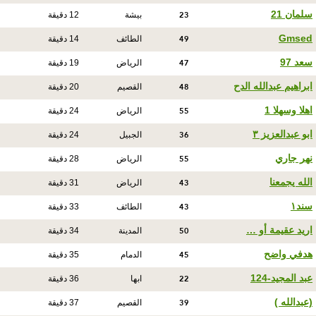
23
سلمان 21
بيشة
12 دقيقة
49
Gmsed
الطائف
14 دقيقة
47
سعد 97
الرياض
19 دقيقة
48
ابراهيم عبدالله الدح
القصيم
20 دقيقة
55
اهلا وسهلا 1
الرياض
24 دقيقة
36
ابو عبدالعزيز ٣
الجبيل
24 دقيقة
55
نهر جاري
الرياض
28 دقيقة
43
الله يجمعنا
الرياض
31 دقيقة
43
سند١
الطائف
33 دقيقة
50
اريد عقيمة أو …
المدينة
34 دقيقة
45
هدفي واضح
الدمام
35 دقيقة
22
عبد المجيد-124
ابها
36 دقيقة
39
(عبدالله )
القصيم
37 دقيقة