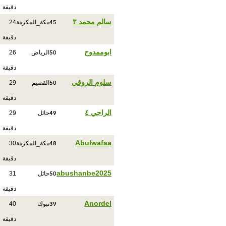
دقيقة
45
سالم محمد ٣
مكة_المكرمة
24
دقيقة
50
ابوممدوح
الرياض
26
دقيقة
50
سلوم الروقي
القصيم
29
دقيقة
49
الراجي ٤
حائل
29
دقيقة
48
Abulwafaa
مكة_المكرمة
30
دقيقة
50
abushanbe2025
حائل
31
دقيقة
39
Anordel
تبوك
40
دقيقة