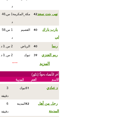
د
42
نهى بنت سعد
مكة_المكرمة
1 س,46
د
40
يارب بارك
القصيم
1 س,58
لي
د
40
ربما
الرياض
2 س ,3 د
39
ريم العنزي
تبوك
2 س ,3 د
المزيد
51
د عبادي
تبوك
3
دقيقة
42
رجل من أهل
المدينة
6
المدينة
دقيقة