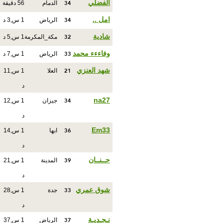
34
الفضلي
الدمام
56 دقيقة
34
امل ..
الرياض
1 س,3 د
32
شادية
مكة_المكرمة
1 س,5 د
33
وفاءءء محمد
الرياض
1 س,7 د
21
شهد العنزي
العلا
1 س,11
د
34
na27
جيزان
1 س,12
د
36
Em33
ابها
1 س,14
د
39
حــنــان
المدينة
1 س,21
د
33
شوق عمري
جدة
1 س,28
د
37
نـجـديـة
الرياض
1 س,37