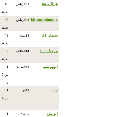
37
عبدالله Aa
الرياض
40
دقيقة
38
Mr boombastic
الرياض
48
دقيقة
23
سلمان 21
بيشة
49
دقيقة
44
مرحبا ١٠٠٠
الطائف
52
دقيقة
43
ابووو تميم
المدينة
1
س,2
د
46
جاد..
ابها
1
س,4
د
55
ابو مناع
جدة
1