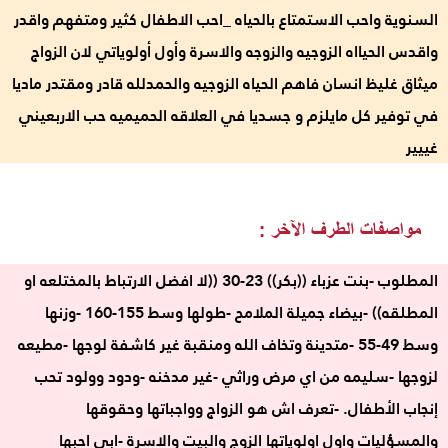
السنوية واحب الاستمتاع بالحياه _احب الاطفال كثير ومتفهم واقدر
واقدس الحيااه الزوجيه والزوجه والاسرة وأول أولوياتي لان الزواج
ميثاق غليظ انسان فاهم الحياه الزوجيه والحمدلله قادر ومقتدر ماديا
في توفير كل مايلزم و جسديا في العلاقه الحميميه حب الاربعيني
غييير
المطلوب -بنت عزباء ((بكر)) 23-30 ((لا افضل الارتباط بالمختلعه او
المطلقه)) -بيضاء جميلة الملامح -طولها وسط 155-160 -وزنها
وسط 49-55 -متدينة وتخاف الله ومنقبة غير كاشفة لوجها -مطيعه
لزوجها -سليمه من اي مرض وراثي -غير مدخنه -ودود وولود تحب
إنجاب الأطفال. -تعرف اش هو الزواج وواجباتها وحقوقها
والمسؤليات واول اولوياتها الزوج والبيت والاسرة -ابي احبها