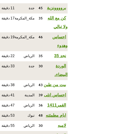
45
بروووونزية
جدة
11 دقيقة
35
كن مع الله
مكة_المكرمة
17 دقيقة
ولا تبالي
46
احساس
مكة_المكرمة
19 دقيقة
وهدوء
35
نجد 35
الرياض
22 دقيقة
30
الوردة
جدة
33 دقيقة
البيضاء،
43
بيت من طين
الرياض
38 دقيقة
39
احساس انثى
المدينة
41 دقيقة
36
القمر1411
الرياض
47 دقيقة
48
ايام مطمئنه
تبوك
53 دقيقة
30
لاميه
الرياض
55 دقيقة