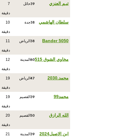
39
تيـم العنزي
حائل
7
دقيقة
38
سلطان الهاشمي
جدة
10
دقيقة
38
Bander 5050
الرياض
11
دقيقة
60
مخاوي الشوق 515
المدينة
12
دقيقة
47
محمد.2030
الرياض
19
دقيقة
39
محمد99
القصيم
19
دقيقة
50
الله الرازق
القصيم
20
دقيقة
39
ابن الاصيل2024
المدينة
21