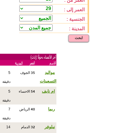
العمر من :
العمر إلى :
الجنسية :
المدينة :
ابحث
35
مواليد
الجوف
5
التسعينات
دقيقة
54
ام نايف
الاحساء
5
دقيقة
40
ربما
الرياض
7
دقيقة
32
نيلوفر
الدمام
14