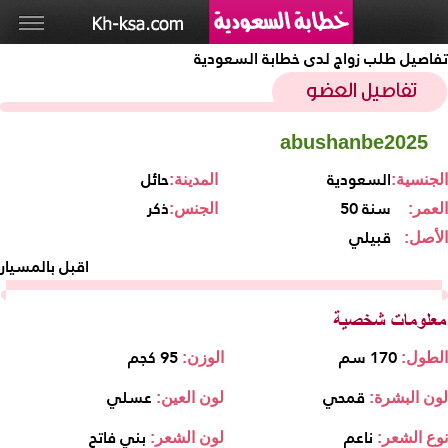
تفاصيل طلب زواج لدى خطابة السعودية
abushanbe2025
السعودية
حائل
الجنسية:
المدينة:
50 سنة
ذكر
العمر:
الجنس:
قبيلي
الأصل:
اقبل بالمسيار
170 سم
95 كجم
الطول:
الوزن:
قمحي
عسلي
لون البشرة:
لون العين:
ناعم
بني فاتح
نوع الشعر:
لون الشعر: