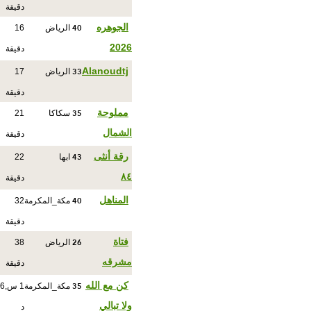
دقيقة
40
الجوهره
الرياض
16
2026
دقيقة
33
Alanoudtj
الرياض
17
دقيقة
35
مملوحة
سكاكا
21
الشمال
دقيقة
43
رقة أنثى
ابها
22
٨٤
دقيقة
40
المناهل
مكة_المكرمة
32
دقيقة
26
فتاة
الرياض
38
مشرقه
دقيقة
35
كن مع الله
مكة_المكرمة
1 س,6
ولا تبالي
د