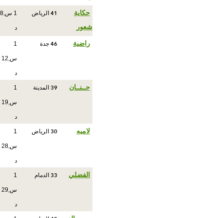
41
حكاية
الرياض
1 س,8
شعور
د
46
راضية
جدة
1
س,12
د
39
حــنــان
المدينة
1
س,19
د
30
لاميه
الرياض
1
س,28
د
33
الفضلي
الدمام
1
س,29
د