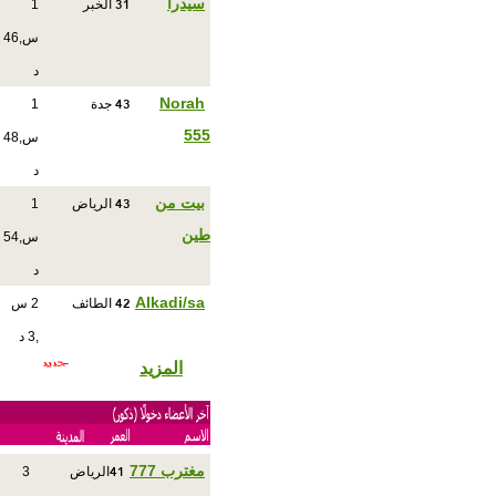
31
سيدرا
الخبر
1
س,46
د
43
Norah
جدة
1
555
س,48
د
43
بيت من
الرياض
1
طين
س,54
د
42
Alkadi/sa
الطائف
2 س
,3 د
المزيد
41
مغترب 777
الرياض
3