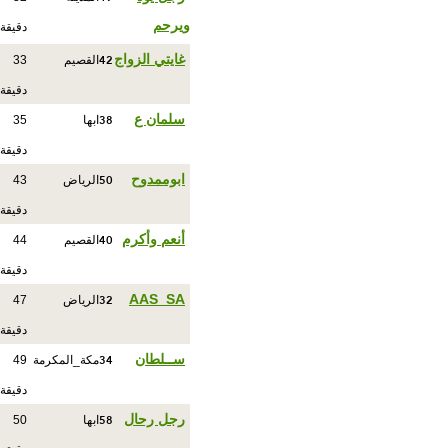
ويرحم
دقيقة
42
غايتي الزواج
القصيم
33
دقيقة
38
سلمان ع
ابها
35
دقيقة
50
ابوممدوح
الرياض
43
دقيقة
40
أنعم وأكرم
القصيم
44
دقيقة
32
AAS_SA
الرياض
47
دقيقة
34
ســلطان
مكة_المكرمة
49
دقيقة
58
رجل رحال
ابها
50