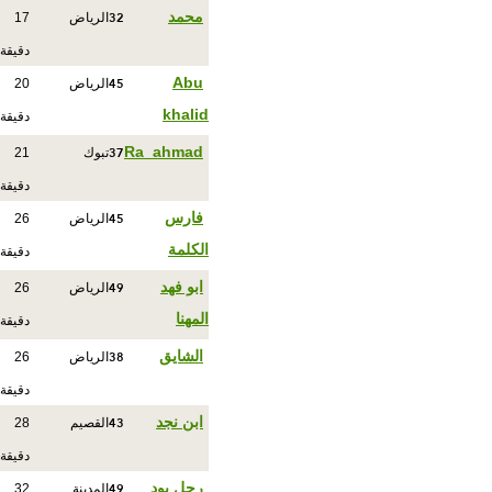
32
‏محمد
الرياض
17
دقيقة
45
Abu
الرياض
20
khalid
دقيقة
37
Ra_ahmad
تبوك
21
دقيقة
45
فارس
الرياض
26
الكلمة
دقيقة
49
ابو فهد
الرياض
26
المهنا
دقيقة
38
الشايق
الرياض
26
دقيقة
43
ابن نجد
القصيم
28
دقيقة
49
رجل يود
المدينة
32