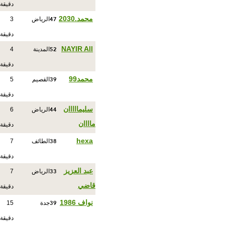
دقيقة
47
محمد.2030
الرياض
3
دقيقة
52
NAYIR All
المدينة
4
دقيقة
39
محمد99
القصيم
5
دقيقة
44
سليمااااان
الرياض
6
ماااان
دقيقة
38
hexa
الطائف
7
دقيقة
33
عبد العزيز
الرياض
7
قاضي
دقيقة
39
نواف 1986
جدة
15
دقيقة