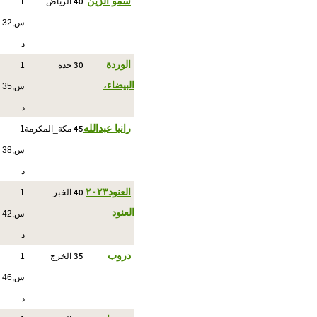
40
سمو الزين
الرياض
1
س,32
د
30
الوردة
جدة
1
البيضاء،
س,35
د
45
رانيا عبدالله
مكة_المكرمة
1
س,38
د
40
العنود٢٠٢٣
الخبر
1
العنود
س,42
د
35
دروب
الخرج
1
س,46
د