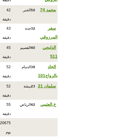
دقيقة
50
محمد 74
الخبر
42
دقيقة
32
سفر
جدة
43
المرزوقي
دقيقة
40
الدلبحي
القصيم
45
511
دقيقة
38
الجاد
الدمام
52
بالزواج101
دقيقة
23
سلمان 21
بيشة
52
دقيقة
42
ع.العتيبي
الرياض
55
دقيقة
20675
يوم