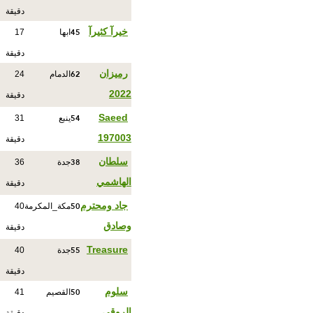
دقيقة
45
خيرآ كثيرآ
ابها
17
دقيقة
62
رميزان
الدمام
24
2022
دقيقة
54
Saeed
ينبع
31
197003
دقيقة
38
سلطان
جدة
36
الهاشمي
دقيقة
50
جاد ومحترم
مكة_المكرمة
40
وصادق
دقيقة
55
Treasure
جدة
40
دقيقة
50
سلوم
القصيم
41
الروقي