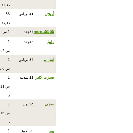
دقيقة
41
أريج .
الرياض
56
دقيقة
34
mona5555
جدة
1 س
43
رانيا
جدة
1
س,2 د
34
امل ..
الرياض
1
س,6 د
22
صبرت كثير
المدينة
1
س,11
د
36
سجى
تبوك
1
س,16
د
50
نور
الجوف
1