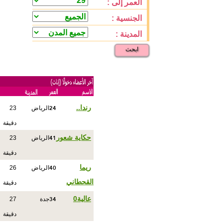
العمر إلى :
الجنسية :
المدينة :
ابحث
24
رندا..
الرياض
23
دقيقة
41
حكاية شعور
الرياض
23
دقيقة
40
ريما
الرياض
26
القحطاني
دقيقة
34
عالية0
جدة
27
دقيقة