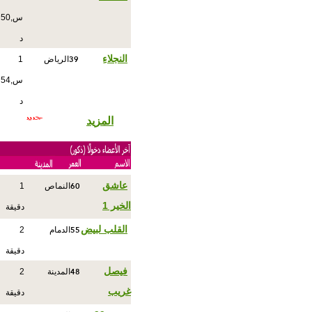
س,50
د
39
النجلاءِ
الرياض
1
س,54
د
المزيد
60
عاشق
النماص
1
الخير 1
دقيقة
55
القلب لبيض
الدمام
2
دقيقة
48
فيصل
المدينة
2
غريب
دقيقة