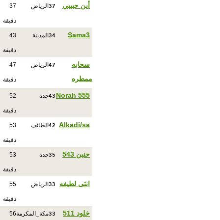
37
أين حبيبي
الرياض
37
دقيقة
34
Sama3
المدينة
43
دقيقة
47
سحابه
الرياض
47
ممطره
دقيقة
43
Norah 555
جدة
52
دقيقة
42
Alkadi/sa
الطائف
53
دقيقة
35
حنين 543
جدة
53
دقيقة
33
انثى لطيفه
الرياض
55
دقيقة
33
خلود 511
مكة_المكرمة
56