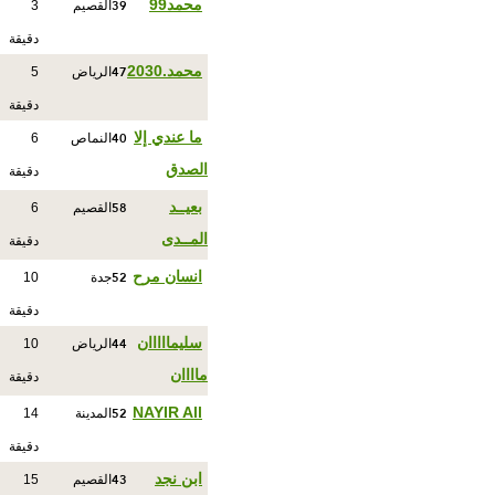
39
محمد99
القصيم
3
دقيقة
47
محمد.2030
الرياض
5
دقيقة
40
ما عندي إلا
النماص
6
الصدق
دقيقة
58
بعيــد
القصيم
6
المــدى
دقيقة
52
انسان مرح
جدة
10
دقيقة
44
سليمااااان
الرياض
10
ماااان
دقيقة
52
NAYIR All
المدينة
14
دقيقة
43
ابن نجد
القصيم
15