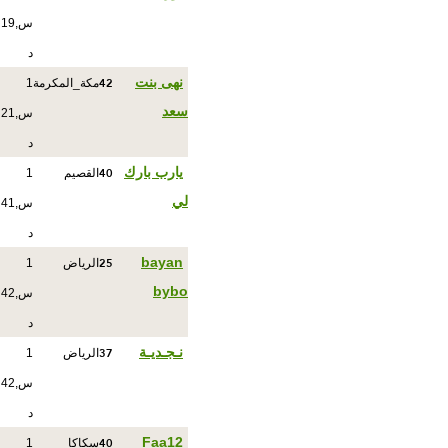
س,19
د
42
نهى بنت
مكة_المكرمة
1
سعد
س,21
د
40
يارب بارك
القصيم
1
لي
س,41
د
25
bayan
الرياض
1
bybo
س,42
د
37
نـجـديـة
الرياض
1
س,42
د
40
Faa12
سكاكا
1