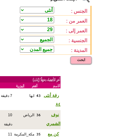
الجنس :
العمر من :
العمر إلى :
الجنسية :
المدينة :
ابحث
43
رقة أنثى
ابها
7 دقيقة
٨٤
36
نوف
الرياض
10
الشمري
دقيقة
35
كن مع
مكة_المكرمة
11