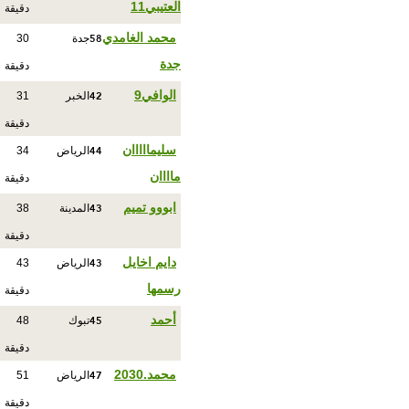
العتيبي11
دقيقة
58
محمد الغامدي
جدة
30
جدة
دقيقة
42
الوافي9
الخبر
31
دقيقة
44
سليمااااان
الرياض
34
ماااان
دقيقة
43
ابووو تميم
المدينة
38
دقيقة
43
دايم اخايل
الرياض
43
رسمها
دقيقة
45
أحمد
تبوك
48
دقيقة
47
محمد.2030
الرياض
51
دقيقة