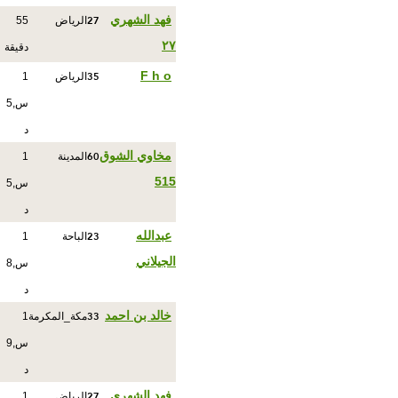
27
فهد الشهري
الرياض
55
٢٧
دقيقة
35
F h o
الرياض
1
س,5
د
60
مخاوي الشوق
المدينة
1
515
س,5
د
23
عبدالله
الباحة
1
الجيلاني
س,8
د
33
خالد بن احمد
مكة_المكرمة
1
س,9
د
27
فهد الشهري
الرياض
1