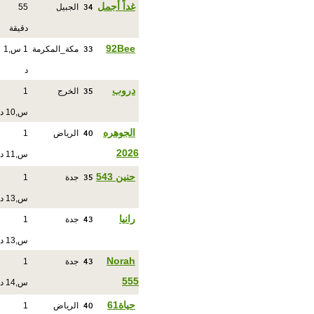
34
غداً أجمل
الجبيل
55
دقيقة
33
92Bee
مكة_المكرمة
1 س,1
د
35
دروب
الخرج
1
س,10 د
40
الجوهره
الرياض
1
2026
س,11 د
35
حنين 543
جدة
1
س,13 د
43
رانيا
جدة
1
س,13 د
43
Norah
جدة
1
555
س,14 د
40
حياة61
الرياض
1