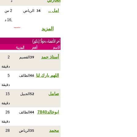
الحارثي
د
34
امل ..
الرياض
2 س
,16 د
المزيد
39
أستاذ حمد
القصيم
2
دقيقة
46
اللهم بارك لنا
الطائف
5
دقيقة
52
صامل
الجبيل
15
دقيقة
44
ابوخالد7840
الطائف
26
دقيقة
35
محمد
الرياض
28