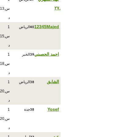
.٢٧
س,13
د
40
12345Majed
الرياض
1
س,15
د
39
احمد الحصيني
الخبر
1
س,18
د
38
الشايق
الرياض
1
س,20
د
38
Yosef
جدة
1
س,20
د
عبد