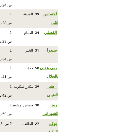
س,24 د
39
احساس
المدينة
1
انثى
س,28 د
34
الفضلي
الدمام
1
س,29 د
31
سيدرا
الخبر
1
س,34 د
50
ربي عفني
جدة
1
بالحلال
س,41 د
39
- هند -
مكة_المكرمة
1
العتيبي
س,42 د
30
روز
خميس_مشيط
1
الشهراني
س,59 د
27
نوف
الطائف
2 س ,3