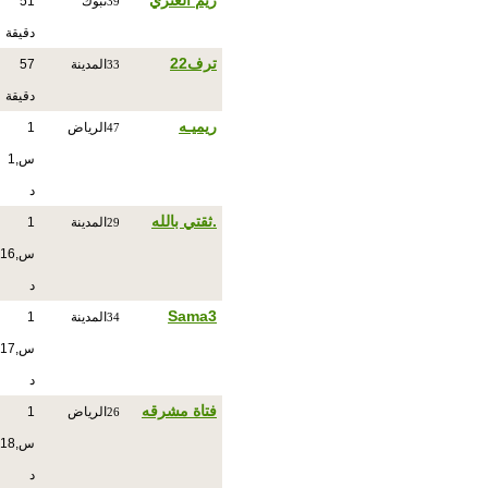
ريم العنزي
تبوك
51
39
دقيقة
ترف22
المدينة
57
33
دقيقة
ريميـه
الرياض
1
47
س,1
د
.ثقتي بالله
المدينة
1
29
س,16
د
Sama3
المدينة
1
34
س,17
د
فتاة مشرقه
الرياض
1
26
س,18
د