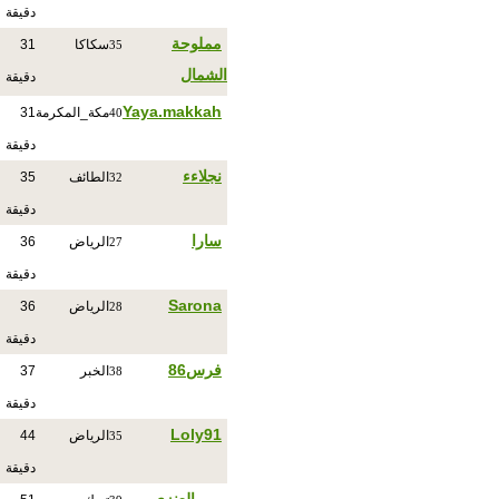
دقيقة
مملوحة
سكاكا
31
35
الشمال
دقيقة
Yaya.makkah
مكة_المكرمة
31
40
دقيقة
نجلاءء
الطائف
35
32
دقيقة
سارا
الرياض
36
27
دقيقة
Sarona
الرياض
36
28
دقيقة
فرس86
الخبر
37
38
دقيقة
Loly91
الرياض
44
35
دقيقة