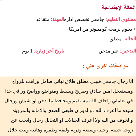
مستوى التعليم:
جامعي تخصص اداره
المهنة:
متقاعد
+ دبلوم برمجه كومبيوتر من امريكا
الحالة:
مطلق
التدخين:
غير مدخن
تاريخ أخر زيارة:
1 يوم
انا رجال جامعي قبيلي مطلق طلاق نهائي صامل وزاهب للزواج
ومستعجل امين صادق وصريح وبسيط ومتواضع وواضح وراقي جدا
في تعاملي واخاف الله مستقيم ومحافظ ما ادخن او اشيش ورجال
سيده ما اعرف اللف والدوران طبعي الصدق والامانه والمروؤه
والخوف من الله ولا أعرف الحيالات او التحايل رجال وابحث عن
زوجه حبيبه ارحيبه وسنعه وذربه ولبقه وظفره وهاديه وبنت حلال