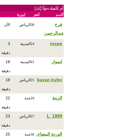
فرح
الرياض
الآن
38
عبدالرحمن
roseq
المدينة
3
24
دقيقة
اسوار
المدينة
18
41
دقيقة
bayan bybo
الرياض
18
25
دقيقة
الزينة
جدة
22
20
دقيقة
L_1999
الرياض
23
27
دقيقة
الوردة البيضاء،
جدة
25
30