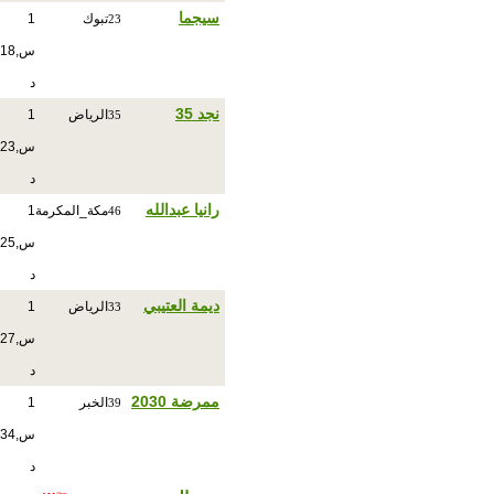
سيجما
تبوك
1
23
س,18
د
نجد 35
الرياض
1
35
س,23
د
رانيا عبدالله
مكة_المكرمة
1
46
س,25
د
ديمة العتيبي
الرياض
1
33
س,27
د
ممرضة 2030
الخبر
1
39
س,34
د