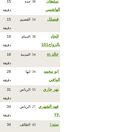
سلطان
جدة
15
38
الهاشمي
دقيقة
فيصلل
القصيم
15
54
دقيقة
الجاد
الدمام
16
38
بالزواج101
دقيقة
خالد m
المدينة
16
54
دقيقة
ابو محمد
ابها
28
34
الوافي
دقيقة
نهر جاري
الرياض
31
55
دقيقة
فهد الشهري
الرياض
34
27
.٢٧
دقيقة
سند١
الطائف
34
43