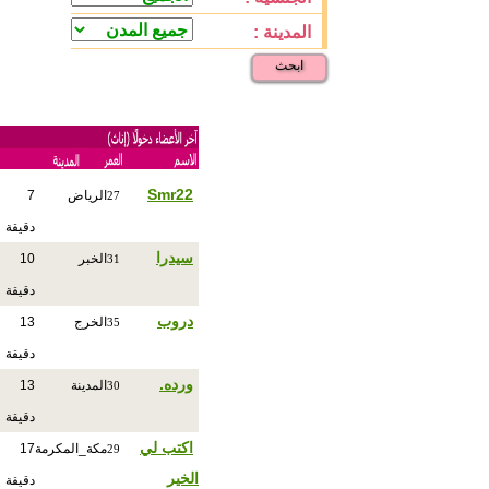
المدينة :
ابحث
Smr22
الرياض
7
27
دقيقة
سيدرا
الخبر
10
31
دقيقة
دروب
الخرج
13
35
دقيقة
ورده.
المدينة
13
30
دقيقة
اكتب لي
مكة_المكرمة
17
29
الخير
دقيقة