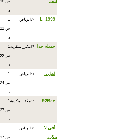
انثى
س,20
د
L_1999
الرياض
1
27
س,22
د
جميله جدا
مكة_المكرمة
1
37
س,22
د
امل ..
الرياض
1
34
س,24
د
92Bee
مكة_المكرمة
1
33
س,27
د
أنثى لا
الرياض
1
30
تتكرر
س,27