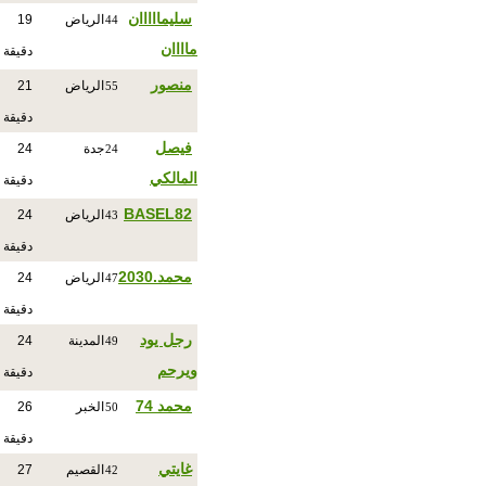
سليمااااان
الرياض
19
44
ماااان
دقيقة
منصور
الرياض
21
55
دقيقة
فيصل
جدة
24
24
المالكي
دقيقة
BASEL82
الرياض
24
43
دقيقة
محمد.2030
الرياض
24
47
دقيقة
رجل يود
المدينة
24
49
ويرحم
دقيقة
محمد 74
الخبر
26
50
دقيقة
غايتي
القصيم
27
42