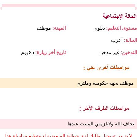
مستوى التعليم:
دبلوم
المهنة:
موظف
الحالة:
أعزب
التدخين:
غير مدخن
تاريخ أخر زيارة:
85 يوم
موظف بجهه حكوميه وملتزم
تخاف الله ولاتلزمني المبيت عندها
لا بد من تسجيل طلبك لدى خطابة السعودية لتستطيع مراسلة هذا