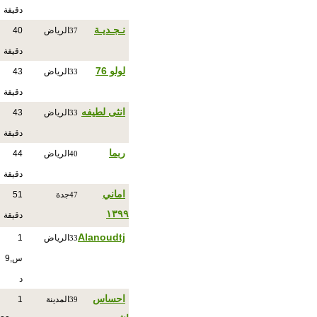
دقيقة
نـجـديـة
الرياض
40
37
دقيقة
لولو 76
الرياض
43
33
دقيقة
انثى لطيفه
الرياض
43
33
دقيقة
ربما
الرياض
44
40
دقيقة
اماني
جدة
51
47
١٣٩٩
دقيقة
Alanoudtj
الرياض
1
33
س,9
د
احساس
المدينة
1
39