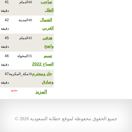
صاحب
الدمام
41
40
الظل
دقيقة
الشمال
المدينة
42
40
الغربي
دقيقة
هدفي
الدمام
45
45
واضح
دقيقة
نسيم
المخواة
46
35
الصباح 2022
دقيقة
جاد ومحترم
مكة_المكرمة
47
50
وصادق
دقيقة
المزيد
© جميع الحقوق محفوظة لموقع خطابة السعودية 2026