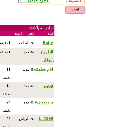
المدينة :
ابحث
Betty
الطائف
1 دقيقة
26
الطموح
جدة
1 دقيقة
34
والوقار
ايام مطمئنه
تبوك
11
48
دقيقة
فرس
جدة
14
32
دقيقة
بروووونزية
جدة
24
45
دقيقة
L_1999
الرياض
28
26