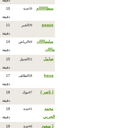
دقيقة
سطااااااام
جدة
10
39
دقيقة
peace
الخبر
11
39
دقيقة
سليمااااان
الرياض
14
44
ماااان
دقيقة
صامل
الجبيل
15
52
دقيقة
hexa
الطائف
17
38
دقيقة
{ ناصر }
تبوك
18
47
دقيقة
محمد
جدة
19
41
الحربي
دقيقة
{ سعود
جدة
19
40