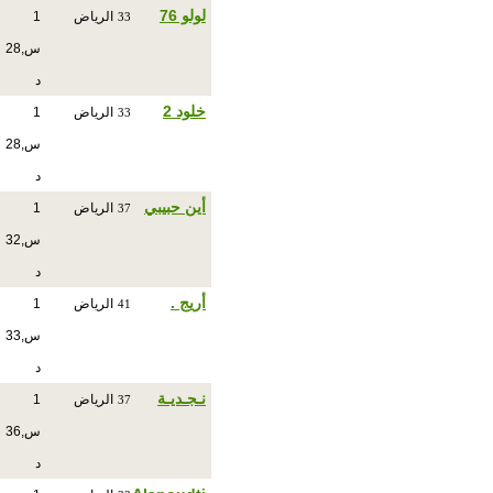
لولو 76
الرياض
1
33
س,28
د
خلود 2
الرياض
1
33
س,28
د
أين حبيبي
الرياض
1
37
س,32
د
أريج .
الرياض
1
41
س,33
د
نـجـديـة
الرياض
1
37
س,36
د