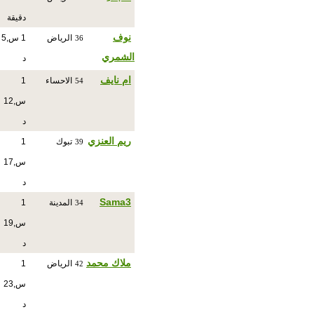
دقيقة
نوف
الرياض
1 س,5
36
الشمري
د
ام نايف
الاحساء
1
54
س,12
د
ريم العنزي
تبوك
1
39
س,17
د
Sama3
المدينة
1
34
س,19
د
ملاك محمد
الرياض
1
42
س,23
د