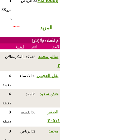
Alanoudtj
الرياض
1
33
س,38
د
المزيد
سالم محمد
مكة_المكرمة
الآن
45
٣
نفل العجمي
الاحساء
4
50
دقيقة
عش سعيد
جدة
4
58
دقيقة
الصقر
القصيم
8
36
٣٠٥١١
دقيقة
‏محمد
الرياض
8
32