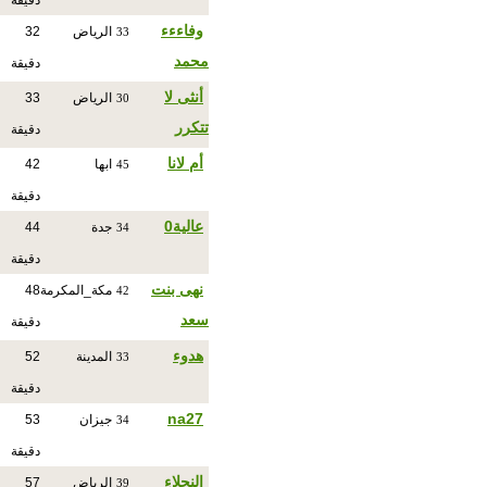
دقيقة
وفاءءء
الرياض
32
33
محمد
دقيقة
أنثى لا
الرياض
33
30
تتكرر
دقيقة
أم لانا
ابها
42
45
دقيقة
عالية0
جدة
44
34
دقيقة
نهى بنت
مكة_المكرمة
48
42
سعد
دقيقة
هدوء
المدينة
52
33
دقيقة
na27
جيزان
53
34
دقيقة
النجلاءِ
الرياض
57
39