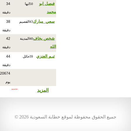
فيصل ابو
ابها
34
50
محمد
دقيقة
سعي_مبارك
القصيم
38
43
دقيقة
شخص يخاف
المدينة
42
40
الله
دقيقة
تيـم العنزي
حائل
44
39
دقيقة
20674
يوم
المزيد
© جميع الحقوق محفوظة لموقع خطابة السعودية 2026