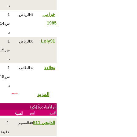
د
خزامى
الرياض
1
41
1985
س,14
د
Loly91
الرياض
1
35
س,15
د
نجلاءء
الطائف
1
32
س,15
د
المزيد
الدلبحي 511
القصيم
1
40
دقيقة