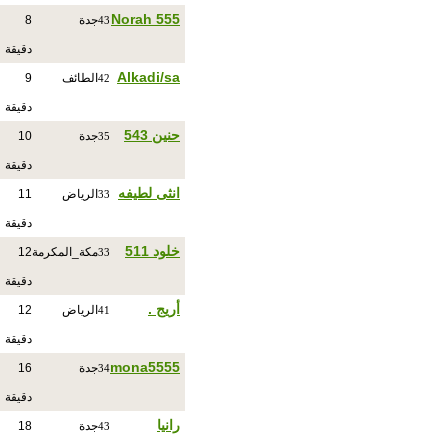
Norah 555
جدة
8
43
دقيقة
Alkadi/sa
الطائف
9
42
دقيقة
حنين 543
جدة
10
35
دقيقة
انثى لطيفه
الرياض
11
33
دقيقة
خلود 511
مكة_المكرمة
12
33
دقيقة
أريج .
الرياض
12
41
دقيقة
mona5555
جدة
16
34
دقيقة
رانيا
جدة
18
43