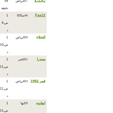
نـجـديـة
الرياض
59
37
دقيقة
Faa12
سكاكا
1
40
س,6
د
النجلاءِ
الرياض
1
39
س,10
د
سيدرا
الخبر
1
31
س,11
د
قمر 1992
الرياض
1
33
س,11
د
ابهاويه
ابها
1
29
س,11