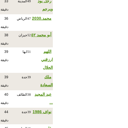
رجل يود
المدينة
33
49
ويرحم
دقيقة
محمد.2030
الرياض
36
47
دقيقة
أبو محمد ٥٢
جيزان
38
52
دقيقة
اللهم
ابها
39
51
ارزقني
دقيقة
الحلال
ملك
جدة
39
39
السعادة
دقيقة
عبد المجيد
الطائف
40
38
...
دقيقة
نواف 1986
جدة
44
39
دقيقة