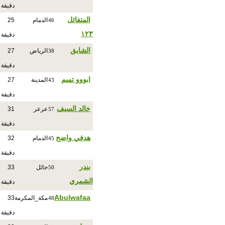
دقيقة
المتفائل
الدمام
25
46
١٢٣
دقيقة
الشايق
الرياض
27
38
دقيقة
ابووو تميم
المدينة
27
43
دقيقة
خالد السيف
عرعر
31
57
دقيقة
هدفي واضح
الدمام
32
45
دقيقة
بندر
حائل
33
50
الشمري
دقيقة
Abulwafaa
مكة_المكرمة
33
48
دقيقة