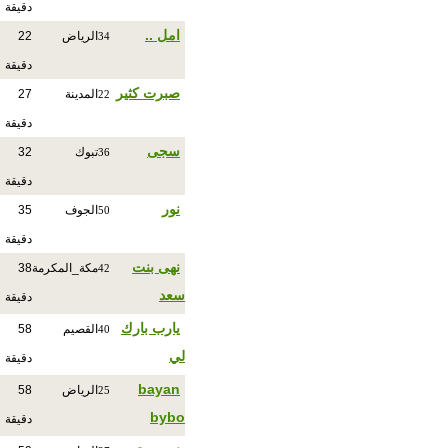
دقيقة
امل ..
الرياض
22
34
دقيقة
صبرت كثير
المدينة
27
22
دقيقة
سجى
تبوك
32
36
دقيقة
نور
الجوف
35
50
دقيقة
نهى بنت
مكة_المكرمة
38
42
سعد
دقيقة
يارب بارك
القصيم
58
40
لي
دقيقة
bayan
الرياض
58
25
bybo
دقيقة