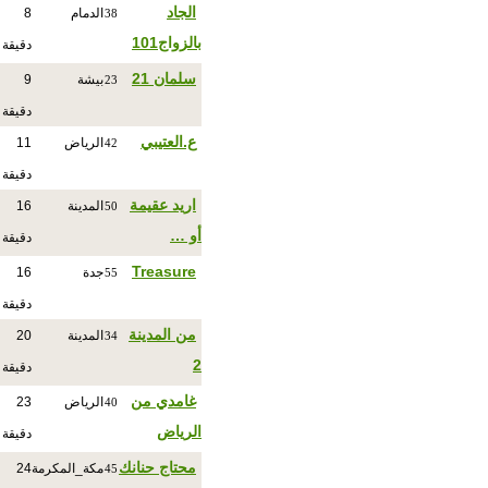
الجاد
الدمام
8
38
بالزواج101
دقيقة
سلمان 21
بيشة
9
23
دقيقة
ع.العتيبي
الرياض
11
42
دقيقة
اريد عقيمة
المدينة
16
50
أو …
دقيقة
Treasure
جدة
16
55
دقيقة
من المدينة
المدينة
20
34
2
دقيقة
غامدي من
الرياض
23
40
الرياض
دقيقة
محتاج حنانك
مكة_المكرمة
24
45