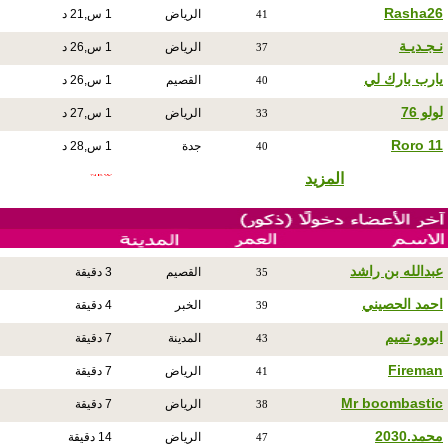
Rasha26
الرياض
1 س,21 د
41
نـجـديـة
الرياض
1 س,26 د
37
يارب بارك لي
القصيم
1 س,26 د
40
لولو 76
الرياض
1 س,27 د
33
Roro 11
جدة
1 س,28 د
40
المزيد
عبدالله بن راشد
القصيم
3 دقيقة
35
احمد الحصيني
الخبر
4 دقيقة
39
ابووو تميم
المدينة
7 دقيقة
43
Fireman
الرياض
7 دقيقة
41
Mr boombastic
الرياض
7 دقيقة
38
محمد.2030
الرياض
14 دقيقة
47