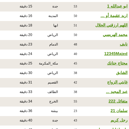
ابو عبدالله 1
جدة
15 دقيقة
53
اريد عقيمة أو …
المدينة
16 دقيقة
50
اللهم ارزقني الحلال
ابها
18 دقيقة
51
محمد الهريسي
الرياض
20 دقيقة
50
نايف
الدمام
23 دقيقة
48
12345Majed
الرياض
24 دقيقة
40
محتاج حنانك
مكة_المكرمة
25 دقيقة
45
الشايق
الرياض
30 دقيقة
38
غايتي الزواج
القصيم
31 دقيقة
42
عبد المجيد ...
الطائف
33 دقيقة
38
متفائل 222
الخرج
34 دقيقة
55
سلمان 21
بيشة
36 دقيقة
23
رجل كريم
جدة
40 دقيقة
43