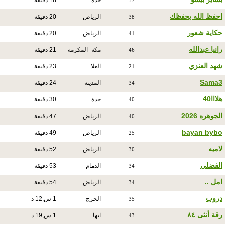
جدة
18 دقيقة
37
احفظ الله يحفظك
الرياض
20 دقيقة
38
حكاية شعور
الرياض
20 دقيقة
41
رانيا عبدالله
مكة_المكرمة
21 دقيقة
46
شهد العنزي
العلا
23 دقيقة
21
Sama3
المدينة
24 دقيقة
34
هلااا40
جدة
30 دقيقة
40
الجوهره 2026
الرياض
47 دقيقة
40
bayan bybo
الرياض
49 دقيقة
25
لاميه
الرياض
52 دقيقة
30
الفضلي
الدمام
53 دقيقة
34
امل ..
الرياض
54 دقيقة
34
دروب
الخرج
1 س,12 د
35
رقة أنثى ٨٤
ابها
1 س,19 د
43