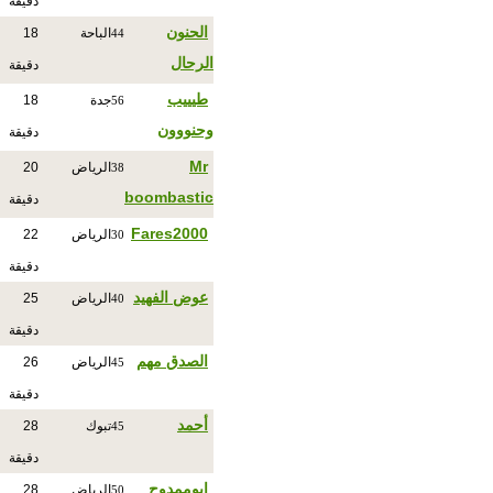
دقيقة
الحنون
الباحة
18
44
الرحال
دقيقة
طيييب
جدة
18
56
وحنووون
دقيقة
Mr
الرياض
20
38
boombastic
دقيقة
Fares2000
الرياض
22
30
دقيقة
عوض الفهيد
الرياض
25
40
دقيقة
الصدق مهم
الرياض
26
45
دقيقة
أحمد
تبوك
28
45
دقيقة
ابوممدوح
الرياض
28
50