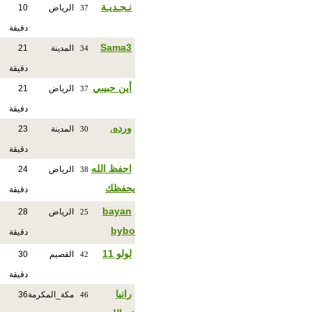
نـجـديـة
الرياض
10
37
دقيقة
Sama3
المدينة
21
34
دقيقة
أين حبيبي
الرياض
21
37
دقيقة
ورده.
المدينة
23
30
دقيقة
احفظ الله
الرياض
24
38
يحفظك
دقيقة
bayan
الرياض
28
25
bybo
دقيقة
لولو 11
القصيم
30
42
دقيقة
رانيا
مكة_المكرمة
36
46