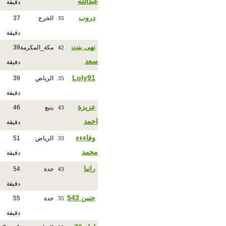
عبدالله
دقيقة
دروب
الخرج
37
35
دقيقة
نهى بنت
مكة_المكرمة
39
42
سعد
دقيقة
Loly91
الرياض
39
35
دقيقة
عزيزة
ينبع
46
43
احمد
دقيقة
وفاءءء
الرياض
51
33
محمد
دقيقة
رانيا
جدة
54
43
دقيقة
حنين 543
جدة
55
35
دقيقة