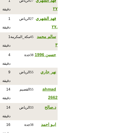
فهد الشهري
الرياض
1
27
٢٧
دقيقة
فهد الشهري
الرياض
1
27
.٢٧
دقيقة
سالم محمد
مكة_المكرمة
1
45
٣
دقيقة
حسين 1996
جدة
4
38
دقيقة
نهر جاري
الرياض
9
55
دقيقة
ahmad
القصيم
14
55
2662
دقيقة
د.صالح
الرياض
14
33
دقيقة
ابـو احمد
جدة
16
38