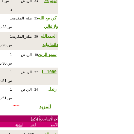
لولو 76
الرياض
1 س,7
33
د
كن مع الله
مكة_المكرمة
1
35
ولا تبالي
س,23 د
الحمدالله
مكة_المكرمة
1
30
دائما وابد
س,28 د
سمو الزين
الرياض
1
40
س,30 د
L_1999
الرياض
1
27
س,51 د
رندا..
الرياض
1
24
س,51 د
المزيد