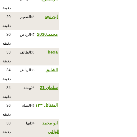
دقيقة
ابن نجد
القصيم
29
43
دقيقة
محمد.2030
الرياض
30
47
دقيقة
hexa
الطائف
33
38
دقيقة
الشايق
الرياض
34
38
دقيقة
سلمان 21
بيشة
34
23
دقيقة
المتفائل ١٢٣
الدمام
36
46
دقيقة
ابو محمد
ابها
38
34
الوافي
دقيقة