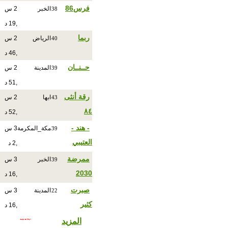
فرس86
الخبر
2 س
38
,19 د
ربما
الرياض
2 س
40
,46 د
حــنــان
المدينة
2 س
39
,51 د
رقة أنثى
ابها
2 س
43
٨٤
,52 د
- هند -
مكة_المكرمة
3 س
39
العتيبي
,2 د
ممرضة
الخبر
3 س
39
2030
,16 د
صبرت
المدينة
3 س
22
كثير
,16 د
المزيد