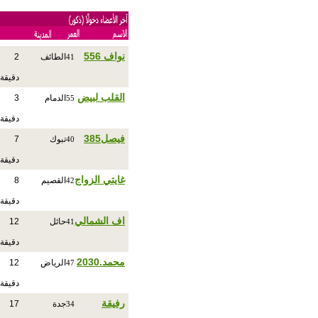
نواف 556
الطائف
2
41
دقيقة
القلب لبيض
الدمام
3
55
دقيقة
فيصل385
تبوك
7
40
دقيقة
غايتي الزواج
القصيم
8
42
دقيقة
اف الشمالي
حائل
12
41
دقيقة
محمد.2030
الرياض
12
47
دقيقة
رفيقة
جدة
17
34