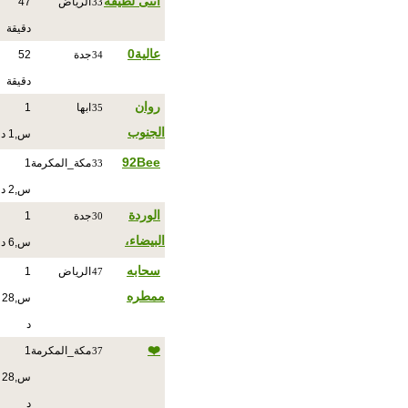
انثى لطيفه
الرياض
47
33
دقيقة
عالية0
جدة
52
34
دقيقة
روان
ابها
1
35
الجنوب
س,1 د
92Bee
مكة_المكرمة
1
33
س,2 د
الوردة
جدة
1
30
البيضاء،
س,6 د
سحابه
الرياض
1
47
ممطره
س,28
د
❤️
مكة_المكرمة
1
37
س,28
د