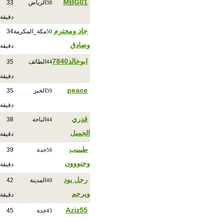
MBG01
الرياض
33
38
دقيقة
جاد ومحترم
مكة_المكرمة
34
50
وصادق
دقيقة
ابوخالد7840
الطائف
35
44
دقيقة
peace
الخبر
35
39
دقيقة
قدري
الباحة
38
44
الجميل
دقيقة
طيييب
جدة
39
56
وحنووون
دقيقة
رجل يود
المدينة
42
49
ويرحم
دقيقة
Aziz55
جدة
45
43