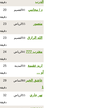
الدرب
دقيقة
د / محامي
القصيم
20
41
دقيقة
منصور
الرياض
23
55
دقيقة
الله الرازق
القصيم
23
50
دقيقة
مغترب 777
الرياض
24
41
دقيقة
اريد عقيمة
المدينة
25
50
أو …
دقيقة
عاشق الخير
النماص
29
60
1
دقيقة
نهر جاري
الرياض
32
55
دقيقة