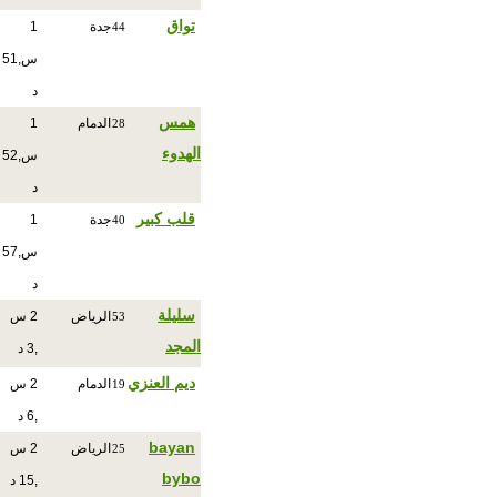
تواق
جدة
1
44
س,51
د
همس
الدمام
1
28
الهدوء
س,52
د
قلب كبير
جدة
1
40
س,57
د
سليلة
الرياض
2 س
53
المجد
,3 د
ديم العنزي
الدمام
2 س
19
,6 د
bayan
الرياض
2 س
25
bybo
,15 د