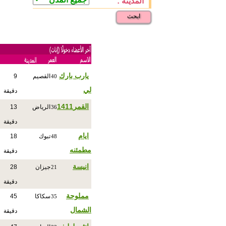
المدينة :
ابحث
يارب بارك
القصيم
9
40
لي
دقيقة
القمر1411
الرياض
13
36
دقيقة
ايام
تبوك
18
48
مطمئنه
دقيقة
انيسة
جيزان
28
21
دقيقة
مملوحة
سكاكا
45
35
الشمال
دقيقة