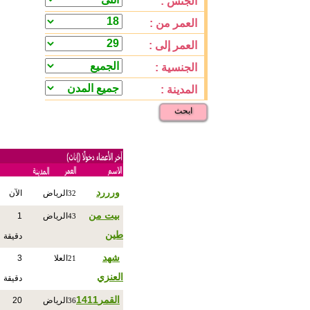
الجنس :
العمر من :
العمر إلى :
الجنسية :
المدينة :
ابحث
ورررد
الرياض
الآن
32
بيت من
الرياض
1
43
طين
دقيقة
شهد
العلا
3
21
العنزي
دقيقة
القمر1411
الرياض
20
36