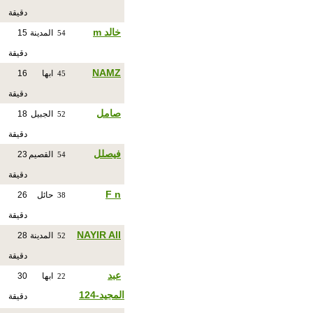
دقيقة
خالد m
المدينة
15
54
دقيقة
NAMZ
ابها
16
45
دقيقة
صامل
الجبيل
18
52
دقيقة
فيصلل
القصيم
23
54
دقيقة
F n
حائل
26
38
دقيقة
NAYIR All
المدينة
28
52
دقيقة
عبد
ابها
30
22
المجيد-124
دقيقة