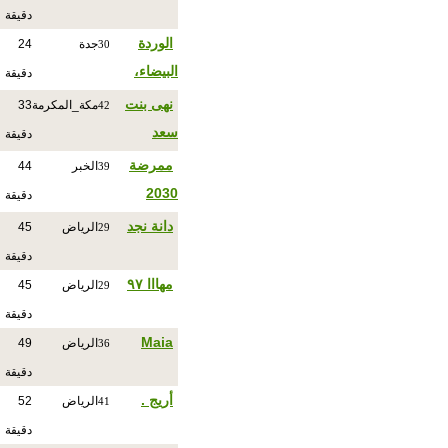
دقيقة
الوردة
جدة
24
30
البيضاء،
دقيقة
نهى بنت
مكة_المكرمة
33
42
سعد
دقيقة
ممرضة
الخبر
44
39
2030
دقيقة
دانة نجد
الرياض
45
29
دقيقة
مهااا ٩٧
الرياض
45
29
دقيقة
Maia
الرياض
49
36
دقيقة
أريج .
الرياض
52
41
دقيقة