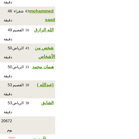
دقيقة
mohammed
شقراء
46
63
saad
دقيقة
الله الرازق
القصيم
49
50
دقيقة
شخص من
الرياض
50
43
الأشخاص
دقيقة
هيمان محمد
الرياض
50
33
دقيقة
(عبدالله )
القصيم
53
39
دقيقة
الشايق
الرياض
53
38
دقيقة
20672
يوم
المزيد