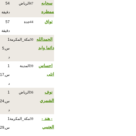
سحابه
الرياض
54
47
ممطره
دقيقة
تواق
جدة
57
44
دقيقة
الحمدالله
مكة_المكرمة
1
30
دائما وابد
س,5
د
احساس
المدينة
1
39
انثى
س,17
د
نوف
الرياض
1
36
الشمري
س,24
د
- هند -
مكة_المكرمة
1
39
العتيبي
س,29