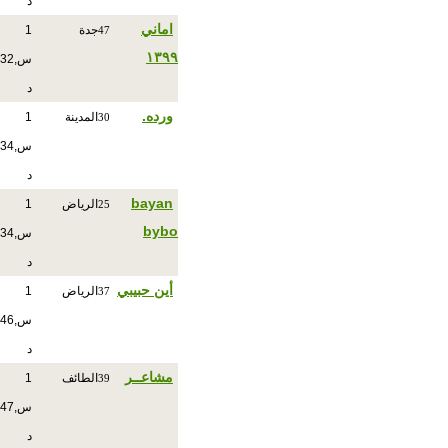
د
اماني
جدة
1
47
١٣٩٩
س,32
د
ورده.
المدينة
1
30
س,34
د
bayan
الرياض
1
25
bybo
س,34
د
أين حبيبي
الرياض
1
37
س,46
د
مشاعــر
الطائف
1
39
س,47
د