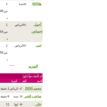
هلااا40
جدة
1
40
س,48
د
أجمل
الرياض
1
41
إحساس
س,54
د
لبنى
الرياض
1
35
س,56
د
المزيد
محمد.2030
الرياض
1 دقيقة
47
صاحب الخير
جدة
6 دقيقة
39
جاد..
ابها
11
46