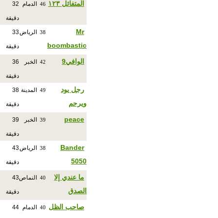
المتفائل ١٢٣
الدمام
32
46
دقيقة
Mr
الرياض
33
38
boombastic
دقيقة
الوافي9
الخبر
36
42
دقيقة
رجل يود
المدينة
38
49
ويرحم
دقيقة
peace
الخبر
39
39
دقيقة
Bander
الرياض
43
38
5050
دقيقة
ما عندي إلا
النماص
43
40
الصدق
دقيقة
صاحب الظل
الدمام
44
40