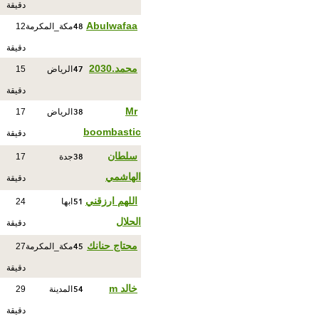
دقيقة
48
Abulwafaa
مكة_المكرمة
12
دقيقة
47
محمد.2030
الرياض
15
دقيقة
38
Mr
الرياض
17
boombastic
دقيقة
38
سلطان
جدة
17
الهاشمي
دقيقة
51
اللهم ارزقني
ابها
24
الحلال
دقيقة
45
محتاج حنانك
مكة_المكرمة
27
دقيقة
54
خالد m
المدينة
29
دقيقة