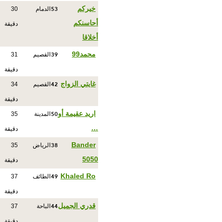
53
خيركم
الدمام
30
أحاسنكم
دقيقة
أخلاقا
39
محمد99
القصيم
31
دقيقة
42
غايتي الزواج
القصيم
34
دقيقة
50
اريد عقيمة أو
المدينة
35
…
دقيقة
38
Bander
الرياض
35
5050
دقيقة
49
Khaled Ro
الطائف
37
دقيقة
44
قدري الجميل
الباحة
37
دقيقة