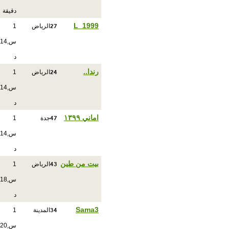
دقيقة
27
L_1999
الرياض
1
س,14
د
24
رندا..
الرياض
1
س,14
د
47
اماني ١٣٩٩
جدة
1
س,14
د
43
بيت من طين
الرياض
1
س,18
د
34
Sama3
المدينة
1
س,20