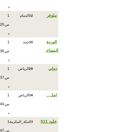
د
32
نيلوفر
الدمام
1
س,20
د
30
الوردة
جدة
1
البيضاء،
س,36
د
28
دولي
الرياض
1
س,37
د
34
امل ..
الرياض
1
س,44
د
33
خلود 511
مكة_المكرمة
1
س,47