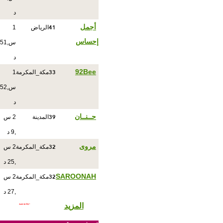
د
41
أجمل
الرياض
1
إحساس
س,51
د
33
92Bee
مكة_المكرمة
1
س,52
د
39
حــنــان
المدينة
2 س
,9 د
32
مروى
مكة_المكرمة
2 س
,25 د
32
SAROONAH
مكة_المكرمة
2 س
,27 د
المزيد