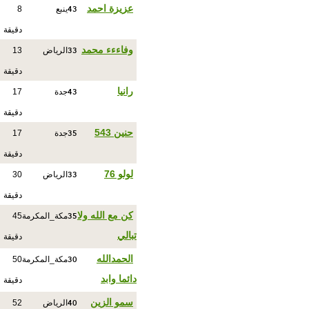
43
عزيزة احمد
ينبع
8
دقيقة
33
وفاءءء محمد
الرياض
13
دقيقة
43
رانيا
جدة
17
دقيقة
35
حنين 543
جدة
17
دقيقة
33
لولو 76
الرياض
30
دقيقة
35
كن مع الله ولا
مكة_المكرمة
45
تبالي
دقيقة
30
الحمدالله
مكة_المكرمة
50
دائما وابد
دقيقة
40
سمو الزين
الرياض
52