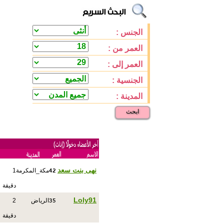
الجنس :
العمر من :
العمر إلى :
الجنسية :
المدينة :
ابحث
42
نهى بنت سعد
مكة_المكرمة
1
دقيقة
35
Loly91
الرياض
2
دقيقة