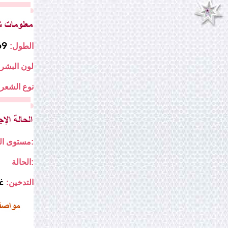
169
الطول:
لون البشرة
نوع الشعر:
مستوى التعليم:
الحالة:
غ
التدخين: