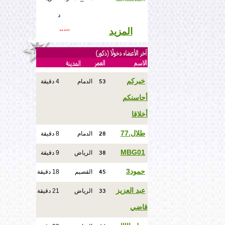
د
المزيد
53
خيركم
الدمام
4 دقيقة
أحاسنكم
أخلاقا
28
طلال.77
الدمام
8 دقيقة
38
MBG01
الرياض
9 دقيقة
45
حمود3
القصيم
18 دقيقة
33
عبد العزيز
الرياض
21 دقيقة
قاضي