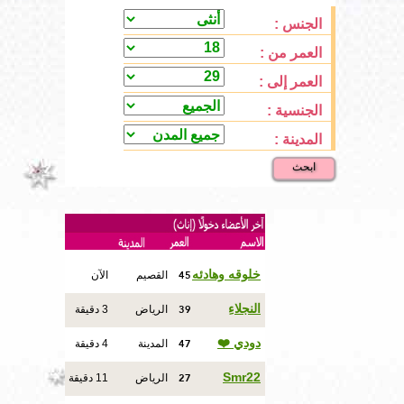
الجنس :
العمر من :
العمر إلى :
الجنسية :
المدينة :
ابحث
45
خلوقه وهادئه
القصيم
الآن
39
النجلاءِ
الرياض
3 دقيقة
47
دودي ❤️
المدينة
4 دقيقة
27
Smr22
الرياض
11 دقيقة