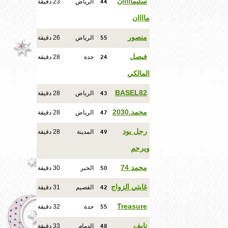
44
سليمااااان
الرياض
23 دقيقة
ماااان
55
منصور
الرياض
26 دقيقة
24
فيصل
جدة
28 دقيقة
المالكي
43
BASEL82
الرياض
28 دقيقة
47
محمد.2030
الرياض
28 دقيقة
49
رجل يود
المدينة
28 دقيقة
ويرحم
50
محمد 74
الخبر
30 دقيقة
42
غايتي الزواج
القصيم
31 دقيقة
55
Treasure
جدة
32 دقيقة
48
نايف
الدمام
33 دقيقة