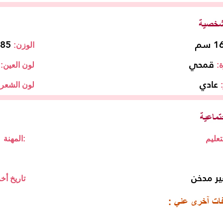
 سم
85 كجم
الوزن:
قمحي
:
لون العين:
عادي
لون الشعر:
المهنة:
ير مدخن
تاريخ أخر