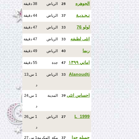
28
الجوهره
الرياض
38 دقيقة
37
نـجـديـة
الرياض
44 دقيقة
33
لولو 76
الرياض
47 دقيقة
33
انثى لطيفه
الرياض
47 دقيقة
40
ربما
الرياض
49 دقيقة
47
اماني ١٣٩٩
جدة
55 دقيقة
33
Alanoudtj
الرياض
1 س,13
د
39
احساس انثى
المدينة
1 س,24
د
27
L_1999
الرياض
1 س,26
د
37
جميله جدا
مكة_المكرمة
1 س,27