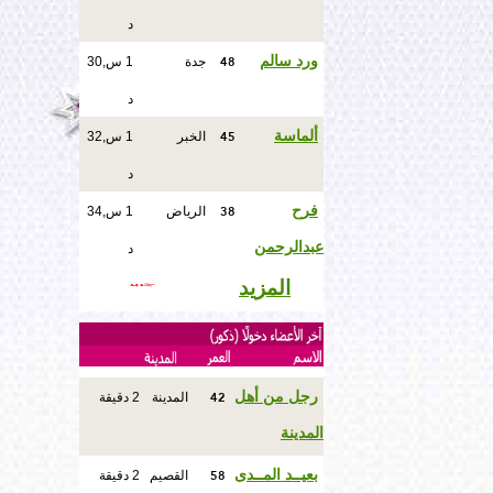
د
48
ورد سالم
جدة
1 س,30
د
45
ألماسة
الخبر
1 س,32
د
38
فرح
الرياض
1 س,34
عبدالرحمن
د
المزيد
42
رجل من أهل
المدينة
2 دقيقة
المدينة
58
بعيــد المــدى
القصيم
2 دقيقة