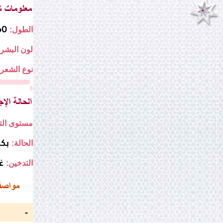
160
الطول:
لون البشرة
نوع الشعر:
مستوى التع
بكر
الحالة:
غ
التدخين:
-