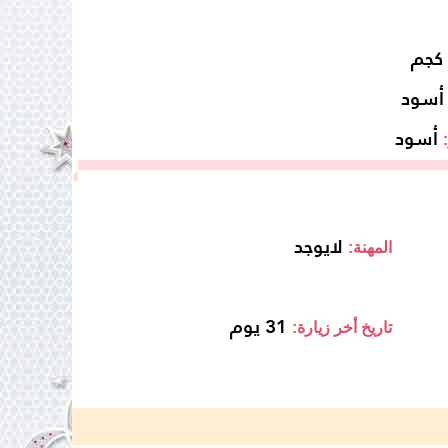
أسود
أسود
لايوجد
المهنة:
31 يوم
تاريخ أخر زيارة: