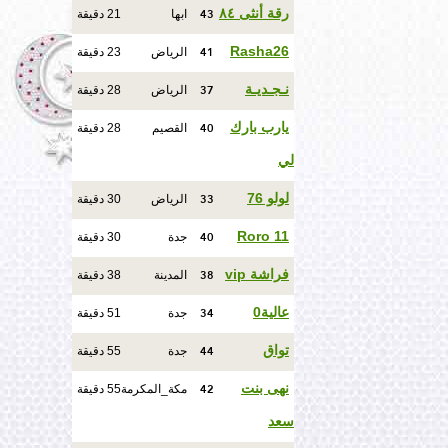
43
رقة أنثى ٨٤
ابها
21 دقيقة
41
Rasha26
الرياض
23 دقيقة
37
نـجـديـة
الرياض
28 دقيقة
40
يارب بارك
القصيم
28 دقيقة
لي
33
لولو 76
الرياض
30 دقيقة
40
Roro 11
جدة
30 دقيقة
38
فراشة vip
المدينة
38 دقيقة
34
عالية0
جدة
51 دقيقة
44
تواق
جدة
55 دقيقة
42
نهى بنت
مكة_المكرمة
55 دقيقة
سعد