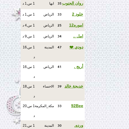
35
روان الجنوب
ابها
1 س,1 د
33
خلود 2
الرياض
1 س,1 د
25
اموره12
الرياض
1 س,4 د
34
امل ..
الرياض
1 س,9 د
47
دودي ❤️
المدينة
1 س,16
د
41
أريج .
الرياض
1 س,16
د
39
خديجة خالد
الاحساء
1 س,18
د
33
92Bee
مكة_المكرمة
1 س,20
د
30
ورده.
المدينة
1 س,21