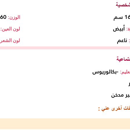
 سم
60 كجم
الوزن:
أبيض
:
لون العين:
ناعم
لون الشعر:
-بكالوريوس
ليم:
ير مدخن