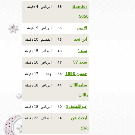
38
Bander
الرياض
4 دقيقة
5050
55
الامين
الرياض
9 دقيقة
43
ابن نجد
القصيم
10 دقيقة
43
سند١
الطائف
15 دقيقة
47
سعد 97
الرياض
16 دقيقة
38
حسين 1996
جدة
17 دقيقة
44
سليمااااان
الرياض
18 دقيقة
ماااان
40
عبداللطيف1
الرياض
18 دقيقة
54
ابحث عن
الطائف
22 دقيقة
الجاد