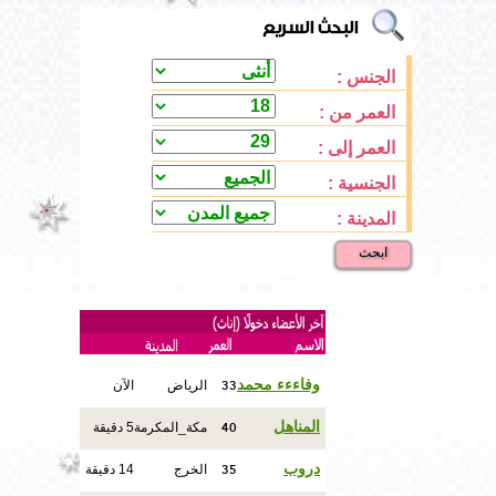
الجنس :
العمر من :
العمر إلى :
الجنسية :
المدينة :
ابحث
33
وفاءءء محمد
الرياض
الآن
40
المناهل
مكة_المكرمة
5 دقيقة
35
دروب
الخرج
14 دقيقة