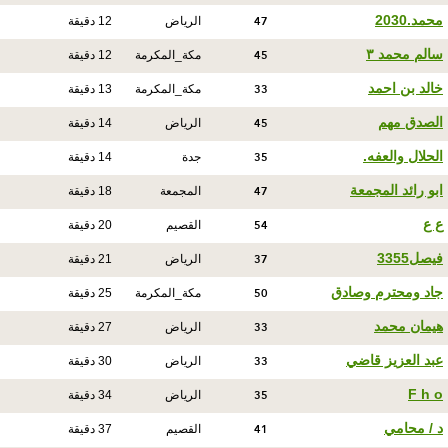
47
محمد.2030
الرياض
12 دقيقة
45
سالم محمد ٣
مكة_المكرمة
12 دقيقة
33
خالد بن احمد
مكة_المكرمة
13 دقيقة
45
الصدق مهم
الرياض
14 دقيقة
35
الحلال والعفه.
جدة
14 دقيقة
47
ابو رائد المجمعة
المجمعة
18 دقيقة
54
ع ع
القصيم
20 دقيقة
37
فيصل3355
الرياض
21 دقيقة
50
جاد ومحترم وصادق
مكة_المكرمة
25 دقيقة
33
هيمان محمد
الرياض
27 دقيقة
33
عبد العزيز قاضي
الرياض
30 دقيقة
35
F h o
الرياض
34 دقيقة
41
د / محامي
القصيم
37 دقيقة