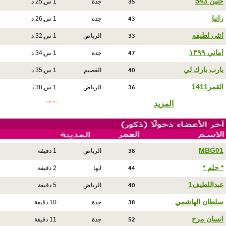
35
حنين 543
جدة
1 س,25 د
43
رانيا
جدة
1 س,26 د
33
انثى لطيفه
الرياض
1 س,32 د
47
اماني ١٣٩٩
جدة
1 س,34 د
40
يارب بارك لي
القصيم
1 س,35 د
36
القمر1411
الرياض
1 س,38 د
المزيد
38
MBG01
الرياض
1 دقيقة
44
* حلم *
ابها
2 دقيقة
40
عبداللطيف1
الرياض
5 دقيقة
38
سلطان الهاشمي
جدة
10 دقيقة
52
انسان مرح
جدة
11 دقيقة