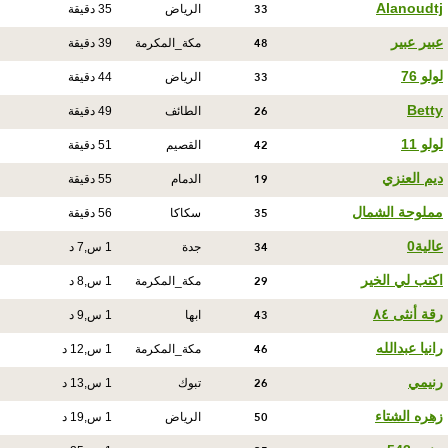
33
Alanoudtj
الرياض
35 دقيقة
48
عبير عبير
مكة_المكرمة
39 دقيقة
33
لولو 76
الرياض
44 دقيقة
26
Betty
الطائف
49 دقيقة
42
لولو 11
القصيم
51 دقيقة
19
ديم العنزي
الدمام
55 دقيقة
35
مملوحة الشمال
سكاكا
56 دقيقة
34
عالية0
جدة
1 س,7 د
29
اكتب لي الخير
مكة_المكرمة
1 س,8 د
43
رقة أنثى ٨٤
ابها
1 س,9 د
46
رانيا عبدالله
مكة_المكرمة
1 س,12 د
26
رنيمي
تبوك
1 س,13 د
50
زهره الشتاء
الرياض
1 س,19 د